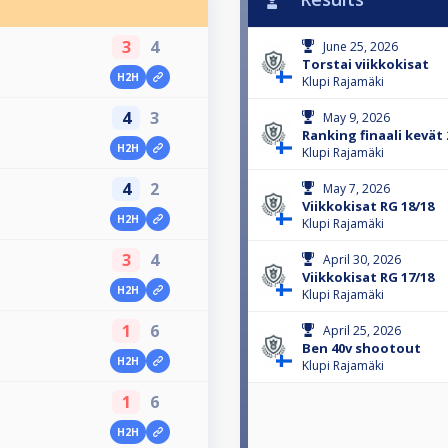
3
4
June 25, 2026
Torstai viikkokisat
H2H
Klupi Rajamäki
4
3
May 9, 2026
Ranking finaali kevät 
H2H
Klupi Rajamäki
4
2
May 7, 2026
Viikkokisat RG 18/18
H2H
Klupi Rajamäki
3
4
April 30, 2026
Viikkokisat RG 17/18
H2H
Klupi Rajamäki
1
6
April 25, 2026
Ben 40v shootout
H2H
Klupi Rajamäki
1
6
H2H