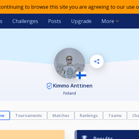
 continuing to browse this site you are agreeing to our use o
s
Challenges
Posts
Upgrade
More
Kimmo Anttinen
Finland
ew
Tournaments
Matches
Rankings
Teams
Cha
Results