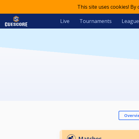
This site uses cookies! By
Live
Tournaments
League
Overvi
Matches