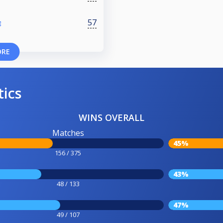
57
g
ORE
tics
WINS OVERALL
Matches
45%
156 / 375
43%
48 / 133
47%
49 / 107