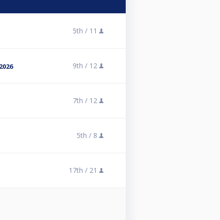
5th /
11
9th /
12
2026
7th /
12
5th /
8
17th /
21