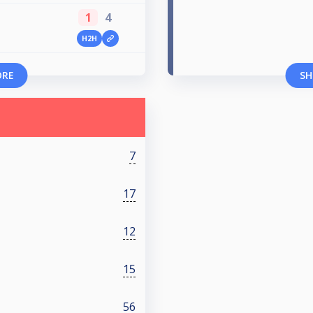
1
4
H2H
ORE
SH
7
17
12
15
56