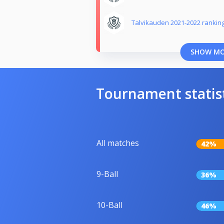
Talvikauden 2021-2022 rankin
SHOW M
Tournament statis
All matches
42%
9-Ball
36%
10-Ball
46%