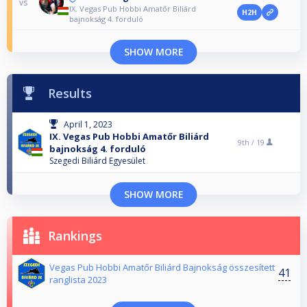
vs
IX. Vegas Pub Hobbi Amatőr Biliárd
H2H
bajnokság 4. forduló
SHOW MORE
Results
April 1, 2023
IX. Vegas Pub Hobbi Amatőr Biliárd
9th /
19
bajnokság 4. forduló
Szegedi Biliárd Egyesület
SHOW MORE
Rankings
Vegas Pub Hobbi Amatőr Biliárd Bajnokság összesített
41
ranglista 2023