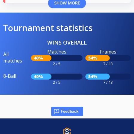
SHOW MORE
Tournament statistics
WINS OVERALL
Matches
Frames
All
40%
54%
matches
2 / 5
7 / 13
8-Ball
40%
54%
2 / 5
7 / 13
Feedback