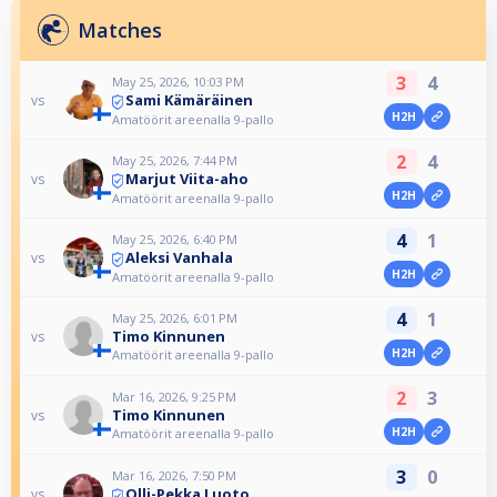
Matches
3
4
May 25, 2026, 10:03 PM
Sami Kämäräinen
vs
H2H
Amatöörit areenalla 9-pallo
2
4
May 25, 2026, 7:44 PM
Marjut Viita-aho
vs
H2H
Amatöörit areenalla 9-pallo
4
1
May 25, 2026, 6:40 PM
Aleksi Vanhala
vs
H2H
Amatöörit areenalla 9-pallo
4
1
May 25, 2026, 6:01 PM
Timo Kinnunen
vs
H2H
Amatöörit areenalla 9-pallo
2
3
Mar 16, 2026, 9:25 PM
Timo Kinnunen
vs
H2H
Amatöörit areenalla 9-pallo
3
0
Mar 16, 2026, 7:50 PM
Olli-Pekka Luoto
vs