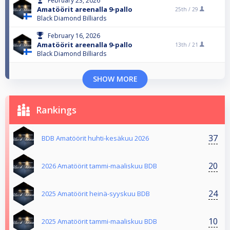
February 23, 2026
Amatöörit areenalla 9-pallo
25th /
29
Black Diamond Billiards
February 16, 2026
Amatöörit areenalla 9-pallo
13th /
21
Black Diamond Billiards
SHOW MORE
Rankings
37
BDB Amatöörit huhti-kesäkuu 2026
20
2026 Amatöörit tammi-maaliskuu BDB
24
2025 Amatöörit heinä-syyskuu BDB
10
2025 Amatöörit tammi-maaliskuu BDB