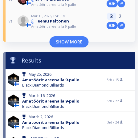
H2H
Amatöörit areenalla 9-pallo
3
2
Mar 16, 2026, 6:41 PM
Teemu Peltonen
vs
H2H
Amatöörit areenalla 9-pallo
SHOW MORE
Results
May 25, 2026
Amatöörit areenalla 9-pallo
5th /
15
Black Diamond Billiards
March 16, 2026
Amatöörit areenalla 9-pallo
5th /
22
Black Diamond Billiards
March 2, 2026
Amatöörit areenalla 9-pallo
3rd /
24
Black Diamond Billiards