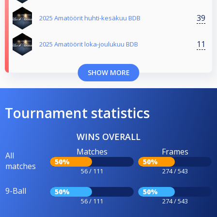
39
2025 Amatöörit huhti-kesäkuu BDB
11
2025 Amatöörit loka-joulukuu BDB
SHOW MORE
Tournament statistics
WINS OVERALL
Matches
Frames
All
50%
50%
matches
56 / 111
274 / 543
9-Ball
50%
50%
56 / 111
274 / 543