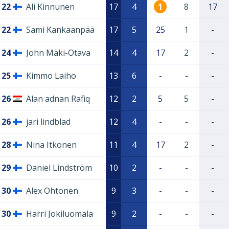
22
Ali Kinnunen
17
4
1
8
17
22
Sami Kankaanpää
17
5
25
1
-
24
John Mäki-Otava
14
4
17
2
-
25
Kimmo Laiho
13
6
-
-
-
26
Alan adnan Rafiq
12
2
5
5
-
26
jari lindblad
12
4
-
-
-
28
Nina Itkonen
11
4
17
2
-
29
Daniel Lindström
10
2
-
-
-
30
Alex Ohtonen
9
3
-
-
-
30
Harri Jokiluomala
9
2
-
-
-