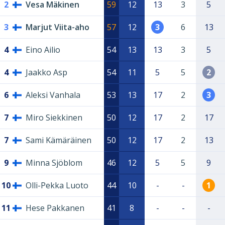
2
Vesa Mäkinen
59
12
13
3
5
3
Marjut Viita-aho
57
12
3
6
13
4
Eino Ailio
54
13
13
3
5
4
Jaakko Asp
54
11
5
5
2
6
Aleksi Vanhala
53
13
17
2
3
7
Miro Siekkinen
50
12
17
2
17
7
Sami Kämäräinen
50
12
17
2
13
9
Minna Sjöblom
46
12
5
5
9
10
Olli-Pekka Luoto
44
10
-
-
1
11
Hese Pakkanen
41
8
-
-
-