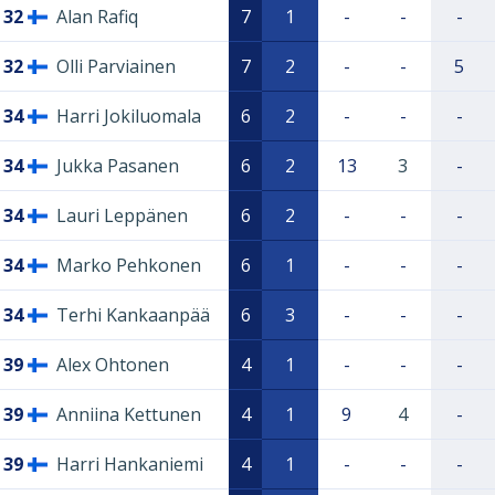
32
Alan Rafiq
7
1
-
-
-
32
Olli Parviainen
7
2
-
-
5
34
Harri Jokiluomala
6
2
-
-
-
34
Jukka Pasanen
6
2
13
3
-
34
Lauri Leppänen
6
2
-
-
-
34
Marko Pehkonen
6
1
-
-
-
34
Terhi Kankaanpää
6
3
-
-
-
39
Alex Ohtonen
4
1
-
-
-
39
Anniina Kettunen
4
1
9
4
-
39
Harri Hankaniemi
4
1
-
-
-