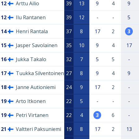
12
Arttu Ailio
39
13
9
4
9
12
Ilu Rantanen
39
12
-
-
5
14
Henri Rantala
37
8
17
2
3
15
Jasper Savolainen
35
10
9
4
17
16
Jukka Takalo
32
7
5
5
-
17
Tuukka Silventoinen
27
8
9
4
9
18
Janne Autioniemi
24
9
17
2
-
19
Arto Itkonen
22
5
-
-
-
19
Petri Virtanen
22
4
3
6
-
21
Valtteri Paksuniemi
19
8
17
2
13