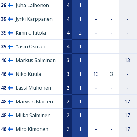
39
Juha Laihonen
4
1
-
-
-
39
Jyrki Karppanen
4
1
-
-
-
39
Kimmo Ritola
4
2
-
-
-
39
Yasin Osman
4
1
-
-
-
46
Markus Salminen
3
1
-
-
13
46
Niko Kuula
3
1
13
3
-
48
Lassi Muhonen
2
1
-
-
-
48
Marwan Marten
2
1
-
-
17
48
Miika Salminen
2
1
-
-
17
48
Miro Kimonen
2
1
-
-
17