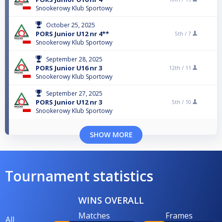
Snookerowy Klub Sportowy
October 25, 2025
PORS Junior U12 nr 4**
5th /
7
Snookerowy Klub Sportowy
September 28, 2025
PORS Junior U16 nr 3
12th /
11
Snookerowy Klub Sportowy
September 27, 2025
PORS Junior U12 nr 3
5th /
10
Snookerowy Klub Sportowy
SHOW MORE
Tournament statistics
WINS OVERALL
Matches
Frames
All