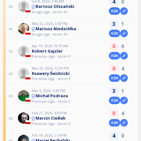
4
0
Jun 8, 2026, 7:45 AM
Bartosz Olszański
vs
H2H
Druga Liga - sezon 10
3
1
May 22, 2026, 5:59 PM
Mariusz Niedziółka
vs
H2H
Druga Liga - sezon 10
0
0
Apr 19, 2026, 10:39 AM
Robert Gajzler
vs
H2H
Pierwsza Liga - sezon 9
0
4
Mar 22, 2026, 12:47 PM
Ksawery Świdzicki
vs
H2H
Pierwsza Liga - sezon 9
3
1
Mar 6, 2026, 5:43 PM
Michał Podraza
vs
H2H
Pierwsza Liga - sezon 9
0
4
Feb 21, 2026, 4:05 PM
Marcin Cieślak
vs
H2H
Pierwsza Liga - sezon 9
4
0
Feb 14, 2026, 2:14 PM
Maciej Pęchalski
vs