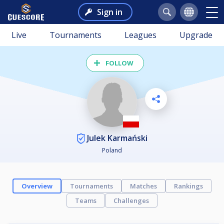
Sign in
Live
Tournaments
Leagues
Upgrade
FOLLOW
Julek Karmański
Poland
Overview
Tournaments
Matches
Rankings
Teams
Challenges