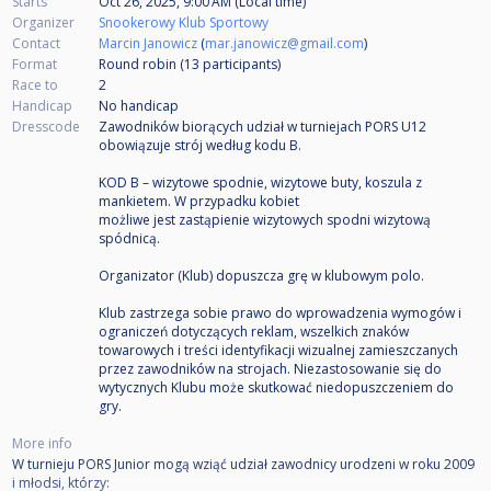
Starts
Oct 26, 2025, 9:00 AM (Local time)
Organizer
Snookerowy Klub Sportowy
Contact
Marcin Janowicz
(
mar.janowicz@gmail.com
)
Format
Round robin (13
participants
)
Race to
2
Handicap
No handicap
Dresscode
Zawodników biorących udział w turniejach PORS U12
obowiązuje strój według kodu B.
KOD B – wizytowe spodnie, wizytowe buty, koszula z
mankietem. W przypadku kobiet
możliwe jest zastąpienie wizytowych spodni wizytową
spódnicą.
Organizator (Klub) dopuszcza grę w klubowym polo.
Klub zastrzega sobie prawo do wprowadzenia wymogów i
ograniczeń dotyczących reklam, wszelkich znaków
towarowych i treści identyfikacji wizualnej zamieszczanych
przez zawodników na strojach. Niezastosowanie się do
wytycznych Klubu może skutkować niedopuszczeniem do
gry.
More info
W turnieju PORS Junior mogą wziąć udział zawodnicy urodzeni w roku 2009
i młodsi, którzy: