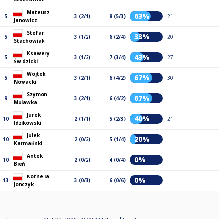
Mateusz
63%
5
3 (2/1)
8 (5/3)
21
Janowicz
Stefan
33%
5
3 (1/2)
6 (2/4)
20
Stachowiak
Ksawery
43%
5
3 (1/2)
7 (3/4)
27
Świdzicki
Wojtek
67%
5
3 (2/1)
6 (4/2)
30
Nowacki
Szymon
67%
9
3 (2/1)
6 (4/2)
Mulawka
Jurek
40%
10
2 (1/1)
5 (2/3)
21
Idzikowski
Julek
20%
10
2 (0/2)
5 (1/4)
Karmański
Antek
0%
10
2 (0/2)
4 (0/4)
Bień
Kornelia
0%
13
3 (0/3)
6 (0/6)
Jonczyk