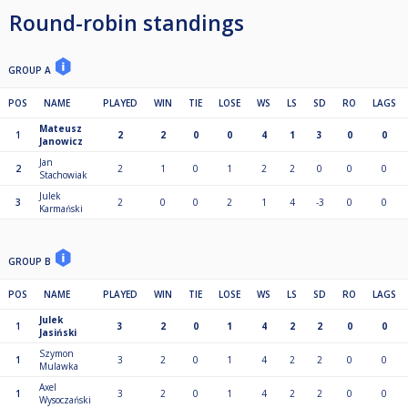
Streaming LIVE z wybranych lub wszystkich meczów na kanale YouTube
Round-robin standings
@SnookerowyKlubSportowy.
GROUP A
POS
NAME
PLAYED
WIN
TIE
LOSE
WS
LS
SD
RO
LAGS
Mateusz
1
2
2
0
0
4
1
3
0
0
Janowicz
Jan
2
2
1
0
1
2
2
0
0
0
Stachowiak
Julek
3
2
0
0
2
1
4
-3
0
0
Karmański
GROUP B
POS
NAME
PLAYED
WIN
TIE
LOSE
WS
LS
SD
RO
LAGS
Julek
1
3
2
0
1
4
2
2
0
0
Jasiński
Szymon
1
3
2
0
1
4
2
2
0
0
Mulawka
Axel
1
3
2
0
1
4
2
2
0
0
Wysoczański