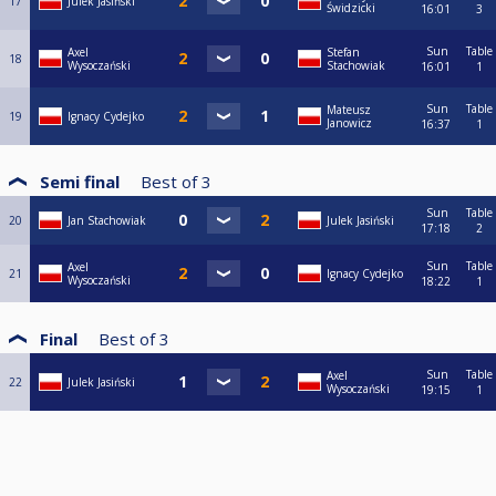
17
Julek Jasiński
Świdzicki
16:01
3
Sun
Table
Axel
Stefan
18
Wysoczański
Stachowiak
16:01
1
Sun
Table
Mateusz
19
Ignacy Cydejko
Janowicz
16:37
1
Semi final
Best of
3
Sun
Table
20
Jan Stachowiak
Julek Jasiński
17:18
2
Sun
Table
Axel
21
Ignacy Cydejko
Wysoczański
18:22
1
Final
Best of
3
Sun
Table
Axel
22
Julek Jasiński
Wysoczański
19:15
1