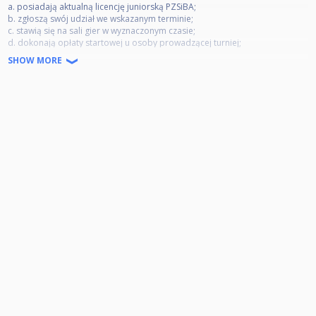
a. posiadają aktualną licencję juniorską PZSiBA;
b. zgłoszą swój udział we wskazanym terminie;
c. stawią się na sali gier w wyznaczonym czasie;
d. dokonają opłaty startowej u osoby prowadzącej turniej;
e. nie posiadają zaległości w opłatach wobec Klubów lub PZSiBA;
SHOW MORE
f. wyrażają zgodę na udostępnienie wizerunku.
UWAGA: w fazie grupowej dopuszcza się rozgrywanie meczów na 10
czerwonych.
Opłaty i nagrody
• Opłata startowa wynosi 60 zł, płatne na miejscu.
• Zawodnicy otrzymują pamiątkowe trofea za zajęcie miejsc I-IV.
• Podział innych nagród, także rzeczowych, pozostaje w gestii
Organizatora.
Licencje
• Wszyscy zawodnicy biorący udział w turnieju mają obowiązek posiadania
aktualnej licencji juniorskiej PZSiBA (koszt 70 zł).
• Osoby nieposiadające licencji zobowiązane są jej do uzyskania przed
przystąpieniem do gry w turnieju.
---
Uwagi: