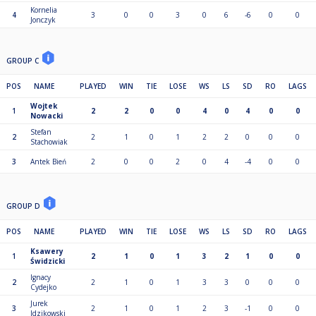
Kornelia
4
3
0
0
3
0
6
-6
0
0
Jonczyk
GROUP C
POS
NAME
PLAYED
WIN
TIE
LOSE
WS
LS
SD
RO
LAGS
Wojtek
1
2
2
0
0
4
0
4
0
0
Nowacki
Stefan
2
2
1
0
1
2
2
0
0
0
Stachowiak
3
Antek Bień
2
0
0
2
0
4
-4
0
0
GROUP D
POS
NAME
PLAYED
WIN
TIE
LOSE
WS
LS
SD
RO
LAGS
Ksawery
1
2
1
0
1
3
2
1
0
0
Świdzicki
Ignacy
2
2
1
0
1
3
3
0
0
0
Cydejko
Jurek
3
2
1
0
1
2
3
-1
0
0
Idzikowski