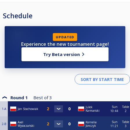
Schedule
UPDATED
Experience the new tournament page!
Try Beta version
Round 1
Best of
3
Sun
Table
Julek
1-A
Jan Stachowiak
Karmański
10:44
2
Sun
Table
Axel
Kornelia
2-B
Wysoczański
Jonczyk
11:21
3