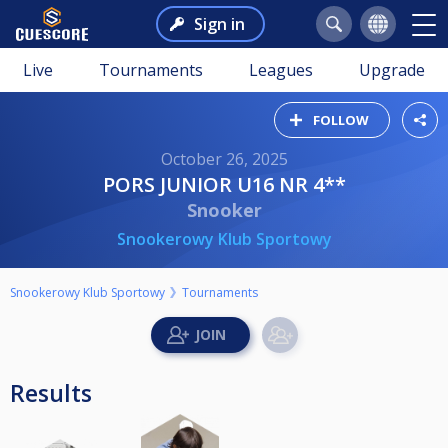
Sign in
Live
Tournaments
Leagues
Upgrade
FOLLOW
October 26, 2025
PORS JUNIOR U16 NR 4**
Snooker
Snookerowy Klub Sportowy
Snookerowy Klub Sportowy
Tournaments
Results