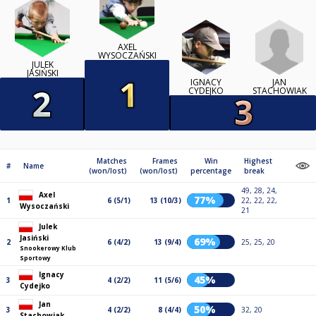
AXEL
WYSOCZAŃSKI
JULEK
JASIŃSKI
JAN
IGNACY
STACHOWIAK
CYDEJKO
Matches
Frames
Win
Highest
#
Name
(won/lost)
(won/lost)
percentage
break
49, 28, 24,
Axel
77%
1
6 (5/1)
13 (10/3)
22, 22, 22,
Wysoczański
21
Julek
Jasiński
69%
2
6 (4/2)
13 (9/4)
25, 25, 20
Snookerowy Klub
Sportowy
Ignacy
45%
3
4 (2/2)
11 (5/6)
Cydejko
Jan
50%
3
4 (2/2)
8 (4/4)
32, 20
Stachowiak