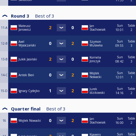
11:35
2
Round 3
Best of
3
Sun
Table
Mateusz
Jan
11-A
Janowicz
Stachowiak
10:01
2
Sun
Table
Axel
Szymon
12-B
Wysoczański
Mulawka
09:55
3
Sun
Table
Kornelia
13-B
Julek Jasiński
Jonczyk
08:42
3
Sun
Table
Wojtek
14-C
Antek Bień
Nowacki
12:01
1
Sun
Table
Jurek
15-D
Ignacy Cydejko
Idzikowski
14:16
2
Quarter final
Best of
3
Sun
Table
Jan
16
Wojtek Nowacki
Stachowiak
16:00
2
Sun
Table
Ksawery