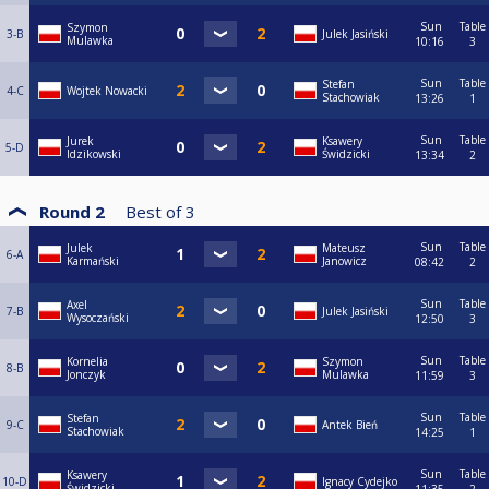
Sun
Table
Szymon
3-B
Julek Jasiński
Mulawka
10:16
3
Sun
Table
Stefan
4-C
Wojtek Nowacki
Stachowiak
13:26
1
Sun
Table
Jurek
Ksawery
5-D
Idzikowski
Świdzicki
13:34
2
Round 2
Best of
3
Sun
Table
Julek
Mateusz
6-A
Karmański
Janowicz
08:42
2
Sun
Table
Axel
7-B
Julek Jasiński
Wysoczański
12:50
3
Sun
Table
Kornelia
Szymon
8-B
Jonczyk
Mulawka
11:59
3
Sun
Table
Stefan
9-C
Antek Bień
Stachowiak
14:25
1
Sun
Table
Ksawery
10-D
Ignacy Cydejko
Świdzicki