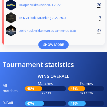
20
Kuopio viikkokisat 2021-2022
3
BCK viikkokisaranking 2022-2023
47
2019 keskiviikko marras-tammikuu BDB
SHOW MORE
Tournament statistics
WINS OVERALL
Matches
Frames
All
43%
47%
matches
49 / 113
391 / 826
9-Ball
47%
49%