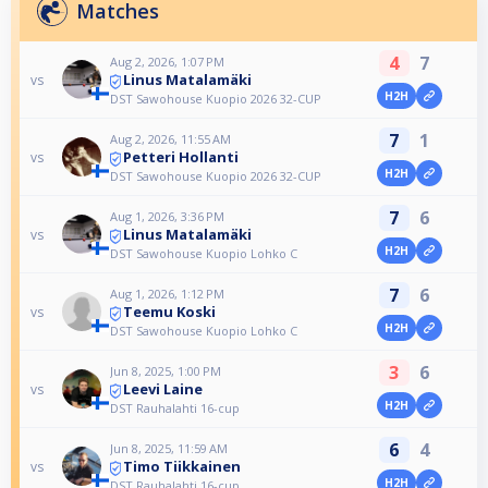
Matches
4
7
Aug 2, 2026, 1:07 PM
Linus Matalamäki
vs
H2H
DST Sawohouse Kuopio 2026 32-CUP
7
1
Aug 2, 2026, 11:55 AM
Petteri Hollanti
vs
H2H
DST Sawohouse Kuopio 2026 32-CUP
7
6
Aug 1, 2026, 3:36 PM
Linus Matalamäki
vs
H2H
DST Sawohouse Kuopio Lohko C
7
6
Aug 1, 2026, 1:12 PM
Teemu Koski
vs
H2H
DST Sawohouse Kuopio Lohko C
3
6
Jun 8, 2025, 1:00 PM
Leevi Laine
vs
H2H
DST Rauhalahti 16-cup
6
4
Jun 8, 2025, 11:59 AM
Timo Tiikkainen
vs
H2H
DST Rauhalahti 16-cup