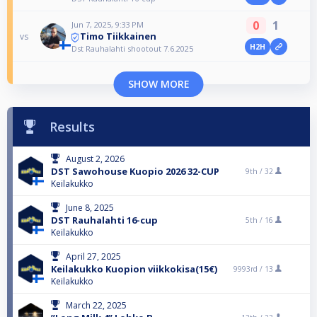
0
1
Jun 7, 2025, 9:33 PM
Timo Tiikkainen
vs
H2H
Dst Rauhalahti shootout 7.6.2025
SHOW MORE
Results
August 2, 2026
DST Sawohouse Kuopio 2026 32-CUP
9th /
32
Keilakukko
June 8, 2025
DST Rauhalahti 16-cup
5th /
16
Keilakukko
April 27, 2025
Keilakukko Kuopion viikkokisa(15€)
9993rd /
13
Keilakukko
March 22, 2025