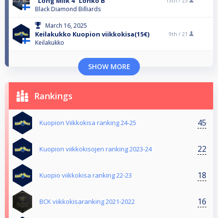
”Long Milk 4” Lohko B
13th /
23
Black Diamond Billiards
March 16, 2025
Keilakukko Kuopion viikkokisa(15€)
9th /
21
Keilakukko
SHOW MORE
Rankings
45
Kuopion Viikkokisa ranking 24-25
22
Kuopion viikkokisojen ranking 2023-24
18
Kuopio viikkokisa ranking 22-23
16
BCK viikkokisaranking 2021-2022