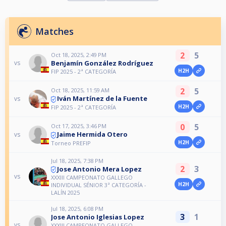
Matches
2
5
Oct 18, 2025, 2:49 PM
Benjamín González Rodríguez
vs
H2H
FIP 2025 - 2ª CATEGORÍA
2
5
Oct 18, 2025, 11:59 AM
Iván Martínez de la Fuente
vs
H2H
FIP 2025 - 2ª CATEGORÍA
0
5
Oct 17, 2025, 3:46 PM
Jaime Hermida Otero
vs
H2H
Torneo PREFIP
Jul 18, 2025, 7:38 PM
2
3
Jose Antonio Mera Lopez
vs
XXXIII CAMPEONATO GALLEGO
H2H
INDIVIDUAL SÉNIOR 3ª CATEGORÍA -
LALÍN 2025
Jul 18, 2025, 6:08 PM
3
1
Jose Antonio Iglesias Lopez
vs
XXXIII CAMPEONATO GALLEGO