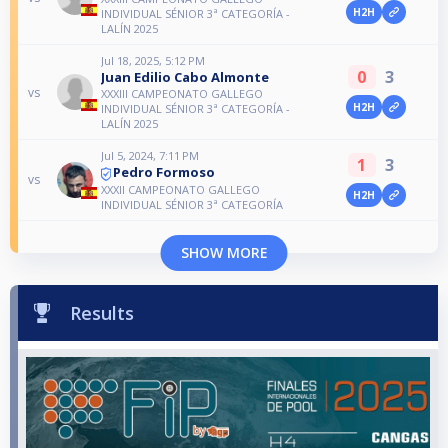
H2H
INDIVIDUAL SÉNIOR 3ª CATEGORÍA -
LALÍN 2025
Jul 18, 2025, 5:12 PM
0
3
Juan Edilio Cabo Almonte
vs
XXXIII CAMPEONATO GALLEGO
H2H
INDIVIDUAL SÉNIOR 3ª CATEGORÍA -
LALÍN 2025
Jul 5, 2024, 7:11 PM
1
3
Pedro Formoso
vs
XXXII CAMPEONATO GALLEGO
H2H
INDIVIDUAL SÉNIOR 3ª CATEGORÍA
SHOW MORE
Results