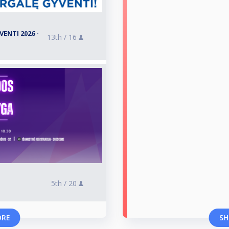
ENTI 2026 -
13th /
16
5th /
20
ORE
SH