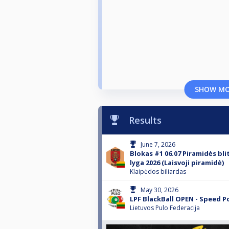
SHOW M
Results
June 7, 2026
Blokas #1 06.07 Piramidės bli
lyga 2026 (Laisvoji piramidė)
Klaipėdos biliardas
May 30, 2026
LPF BlackBall OPEN - Speed P
Lietuvos Pulo Federacija