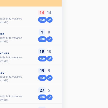
14
14
idės blitz vasaros
H2H
ramidė)
1
0
kas
idės blitz vasaros
H2H
ramidė)
19
10
ikovas
idės blitz vasaros
H2H
ramidė)
19
9
kov
idės blitz vasaros
H2H
ramidė)
27
5
idės blitz vasaros
H2H
ramidė)