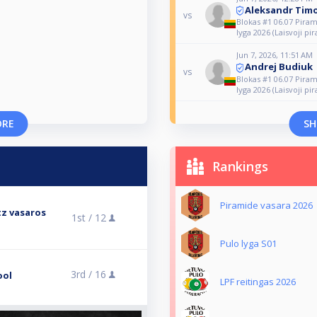
Aleksandr Tim
vs
Blokas #1 06.07 Piram
lyga 2026 (Laisvoji pi
Jun 7, 2026, 11:51 AM
Andrej Budiuk
vs
Blokas #1 06.07 Piram
lyga 2026 (Laisvoji pi
ORE
SH
Rankings
Piramide vasara 2026
tz vasaros
1st /
12
Pulo lyga S01
3rd /
16
ool
LPF reitingas 2026