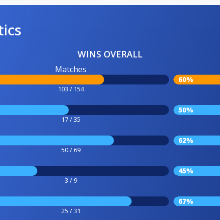
tics
WINS OVERALL
Matches
60%
103 / 154
50%
17 / 35
62%
50 / 69
45%
3 / 9
67%
25 / 31