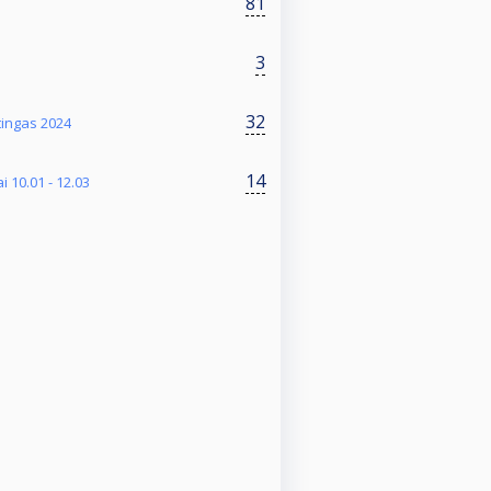
81
3
32
tingas 2024
14
i 10.01 - 12.03