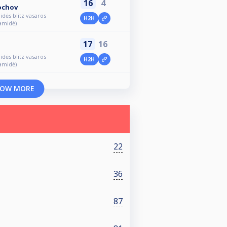
16
4
ochov
idės blitz vasaros
H2H
ramidė)
17
16
idės blitz vasaros
H2H
ramidė)
OW MORE
22
36
87