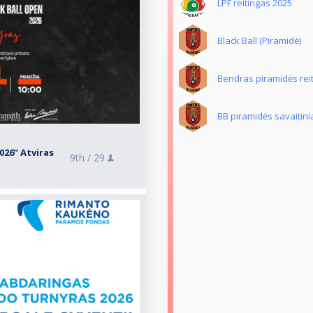
LPF reitingas 2025
Black Ball (Piramidė)
Bendras piramidės rei
BB piramidės savaitinia
026” Atviras
9th /
29