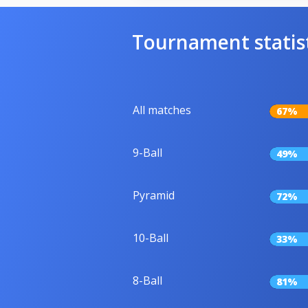
Tournament statis
All matches
67%
9-Ball
49%
Pyramid
72%
10-Ball
33%
8-Ball
81%