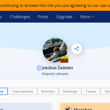
 continuing to browse this site you are agreeing to our use o
s
Challenges
Posts
Upgrade
More
Jokūbas Žadeikis
Klaipėda, Lithuania
ew
Tournaments
Matches
Rankings
Teams
Cha
ts
Matches