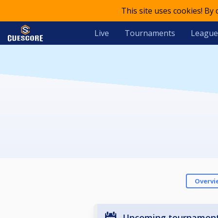
This site uses cookies! By
Live
Tournaments
League
Overvi
Upcoming tournamen