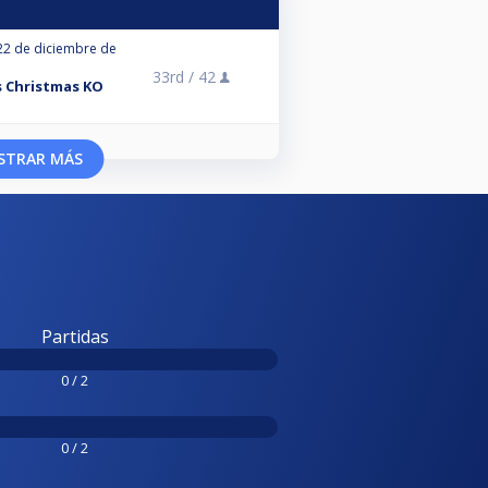
22 de diciembre de
33rd /
42
s Christmas KO
STRAR MÁS
Partidas
0 / 2
0 / 2