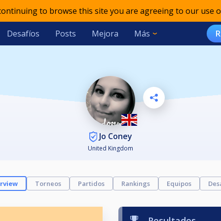
 continuing to browse this site you are agreeing to our use o
Desafíos
Posts
Mejora
Más
R
Jo Coney
United Kingdom
rview
Torneos
Partidos
Rankings
Equipos
Des
Resultados