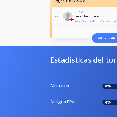
21 dic 2021, 19:16
Jack Hanmore
vs
CCC Pool Team Players Chris
MOSTRAR 
Estadísticas del to
All matches
0%
Antigua EPA
0%