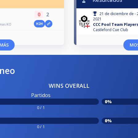
0
2
21 de diciembre de - 
2021
H2H
CCC Pool Team Player
tmas KO
Castleford Cue Club
MÁS
MO
rneo
WINS OVERALL
Partidos
0%
0 / 1
0%
0 / 1