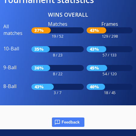
WINS OVERALL
Matches
Frames
All
37%
43%
matches
19 / 52
129 / 298
10-Ball
35%
43%
8 / 23
57 / 133
9-Ball
36%
45%
8 / 22
54 / 120
8-Ball
43%
40%
3 / 7
18 / 45
Feedback