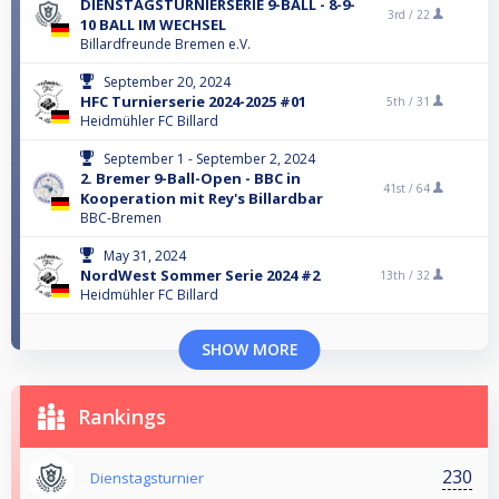
DIENSTAGSTURNIERSERIE 9-BALL - 8-9-
3rd /
22
10 BALL IM WECHSEL
Billardfreunde Bremen e.V.
September 20, 2024
HFC Turnierserie 2024-2025 #01
5th /
31
Heidmühler FC Billard
September 1 - September 2, 2024
2. Bremer 9-Ball-Open - BBC in
41st /
64
Kooperation mit Rey's Billardbar
BBC-Bremen
May 31, 2024
NordWest Sommer Serie 2024 #2
13th /
32
Heidmühler FC Billard
SHOW MORE
Rankings
230
Dienstagsturnier