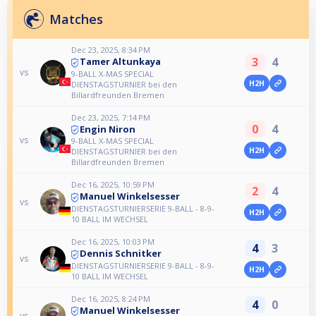
Matches
Dec 23, 2025, 8:34 PM
3
4
Tamer Altunkaya
vs
9-BALL X-MAS SPECIAL
H2H
DIENSTAGSTURNIER bei den
Billardfreunden Bremen
Dec 23, 2025, 7:14 PM
0
4
Engin Niron
vs
9-BALL X-MAS SPECIAL
H2H
DIENSTAGSTURNIER bei den
Billardfreunden Bremen
Dec 16, 2025, 10:59 PM
2
4
Manuel Winkelsesser
vs
DIENSTAGSTURNIERSERIE 9-BALL - 8-9-
H2H
10 BALL IM WECHSEL
Dec 16, 2025, 10:03 PM
4
3
Dennis Schnitker
vs
DIENSTAGSTURNIERSERIE 9-BALL - 8-9-
H2H
10 BALL IM WECHSEL
Dec 16, 2025, 8:24 PM
4
0
Manuel Winkelsesser
vs