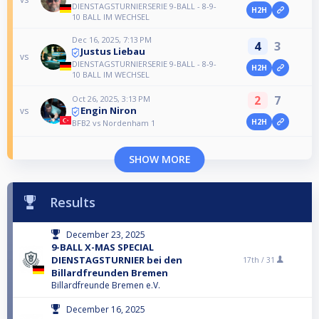
DIENSTAGSTURNIERSERIE 9-BALL - 8-9-
H2H
10 BALL IM WECHSEL
Dec 16, 2025, 7:13 PM
4
3
Justus Liebau
vs
DIENSTAGSTURNIERSERIE 9-BALL - 8-9-
H2H
10 BALL IM WECHSEL
2
7
Oct 26, 2025, 3:13 PM
Engin Niron
vs
H2H
BFB2 vs Nordenham 1
SHOW MORE
Results
December 23, 2025
9-BALL X-MAS SPECIAL
DIENSTAGSTURNIER bei den
17th /
31
Billardfreunden Bremen
Billardfreunde Bremen e.V.
December 16, 2025