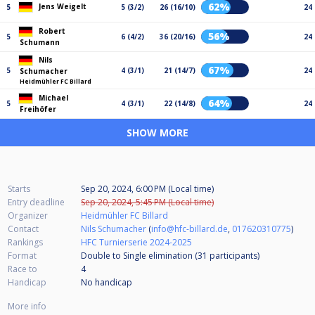
62%
Jens Weigelt
5
5 (3/2)
26 (16/10)
24
Robert
56%
5
6 (4/2)
36 (20/16)
24
Schumann
Nils
67%
5
4 (3/1)
21 (14/7)
24
Schumacher
Heidmühler FC Billard
Michael
64%
5
4 (3/1)
22 (14/8)
24
Freihöfer
SHOW MORE
Starts
Sep 20, 2024, 6:00 PM (Local time)
Entry deadline
Sep 20, 2024, 5:45 PM (Local time)
Organizer
Heidmühler FC Billard
Contact
Nils Schumacher
(
info@hfc-billard.de
,
017620310775
)
Rankings
HFC Turnierserie 2024-2025
Format
Double to Single elimination (31
participants
)
Race to
4
Handicap
No handicap
More info