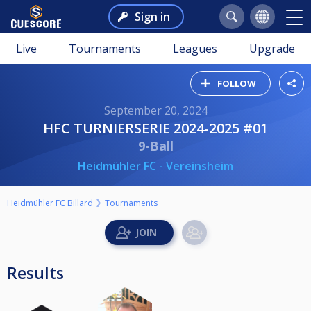
Sign in
Live
Tournaments
Leagues
Upgrade
FOLLOW
September 20, 2024
HFC TURNIERSERIE 2024-2025 #01
9-Ball
Heidmühler FC - Vereinsheim
Heidmühler FC Billard
Tournaments
Results