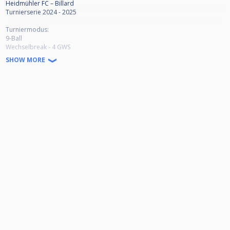
Heidmühler FC – Billard
Turnierserie 2024 - 2025
Turniermodus:
9-Ball
Wechselbreak - 4 GWS
32 Teilnehmer
SHOW MORE
Doppel K.O. - Letzten 8 Einzel K.O.
Startgeld: 7,00 €
Preisgeld:
Platz 1: 50 %
Platz 2: 25 %
Platz 3/4: 12,5 %
Aufteilung des Startgeldes:
Tagesturnier: 4,00 €
Endturnier: 3,00 €
Turnierstart: 18:00 Uhr
Meldeschluss am Turniertag: 17:45 Uhr
Unsere Turniere werden live im Internet gestreamt. Mit der Anmeldung für
das Turnier ist jeder Teilnehmer damit einverstanden.