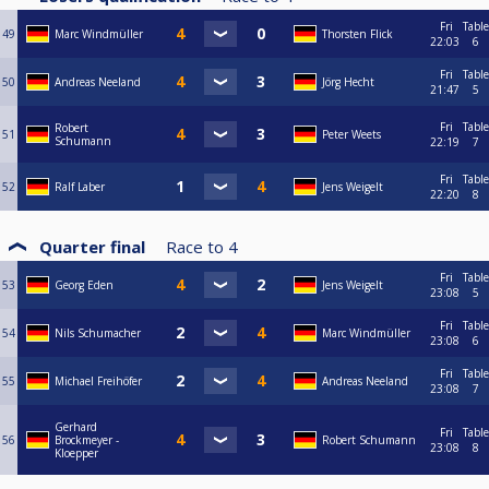
Fri
Table
49
Marc Windmüller
Thorsten Flick
22:03
6
Fri
Table
50
Andreas Neeland
Jörg Hecht
21:47
5
Fri
Table
Robert
51
Peter Weets
Schumann
22:19
7
Fri
Table
52
Ralf Laber
Jens Weigelt
22:20
8
Quarter final
Race to
4
Fri
Table
53
Georg Eden
Jens Weigelt
23:08
5
Fri
Table
54
Nils Schumacher
Marc Windmüller
23:08
6
Fri
Table
55
Michael Freihöfer
Andreas Neeland
23:08
7
Gerhard
Fri
Table
56
Brockmeyer -
Robert Schumann
23:08
8
Kloepper