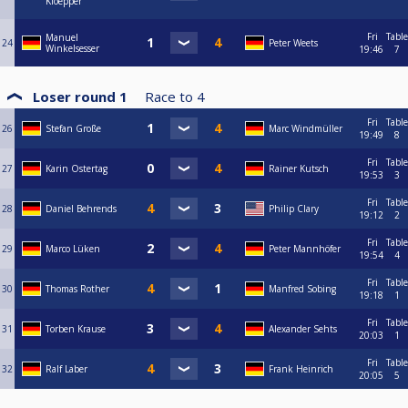
Kloepper
Fri
Table
Manuel
24
Peter Weets
Winkelsesser
19:46
7
Loser round 1
Race to
4
Fri
Table
26
Stefan Große
Marc Windmüller
19:49
8
Fri
Table
27
Karin Ostertag
Rainer Kutsch
19:53
3
Fri
Table
28
Daniel Behrends
Philip Clary
19:12
2
Fri
Table
29
Marco Lüken
Peter Mannhöfer
19:54
4
Fri
Table
30
Thomas Rother
Manfred Sobing
19:18
1
Fri
Table
31
Torben Krause
Alexander Sehts
20:03
1
Fri
Table
32
Ralf Laber
Frank Heinrich
20:05
5