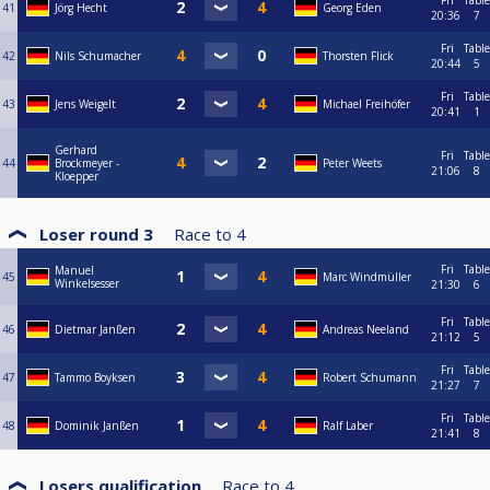
Fri
Table
41
Jörg Hecht
Georg Eden
20:36
7
Fri
Table
42
Nils Schumacher
Thorsten Flick
20:44
5
Fri
Table
43
Jens Weigelt
Michael Freihöfer
20:41
1
Gerhard
Fri
Table
44
Brockmeyer -
Peter Weets
21:06
8
Kloepper
Loser round 3
Race to
4
Fri
Table
Manuel
45
Marc Windmüller
Winkelsesser
21:30
6
Fri
Table
46
Dietmar Janßen
Andreas Neeland
21:12
5
Fri
Table
47
Tammo Boyksen
Robert Schumann
21:27
7
Fri
Table
48
Dominik Janßen
Ralf Laber
21:41
8
Losers qualification
Race to
4