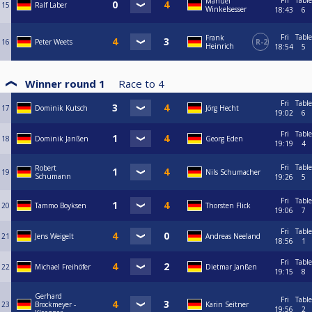
Fri
Table
Manuel
15
Ralf Laber
Winkelsesser
18:43
6
Fri
Table
Frank
16
Peter Weets
R-2
Heinrich
18:54
5
Winner round 1
Race to
4
Fri
Table
17
Dominik Kutsch
Jörg Hecht
19:02
6
Fri
Table
18
Dominik Janßen
Georg Eden
19:19
4
Fri
Table
Robert
19
Nils Schumacher
Schumann
19:26
5
Fri
Table
20
Tammo Boyksen
Thorsten Flick
19:06
7
Fri
Table
21
Jens Weigelt
Andreas Neeland
18:56
1
Fri
Table
22
Michael Freihöfer
Dietmar Janßen
19:15
8
Gerhard
Fri
Table
23
Brockmeyer -
Karin Seitner
19:56
2