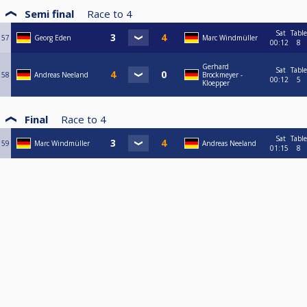
Semi final
Race to
4
Sat
Table
57
Georg Eden
Marc Windmüller
00:12
8
Gerhard
Sat
Table
58
Andreas Neeland
Brockmeyer -
00:12
5
Kloepper
Final
Race to
4
Sat
Table
59
Marc Windmüller
Andreas Neeland
01:15
8