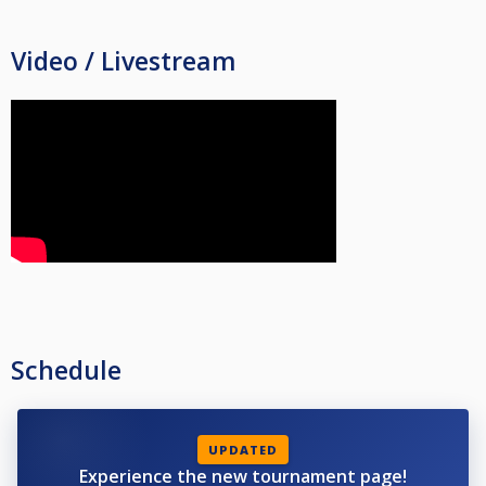
Weitere Informationen bitte der Ausschreibung entnehmen!
Link:
Video / Livestream
https://www.hfc-billard.de/anhang.php?p=1ff66412b1b40701f4cd4f3136c576da04979362d68e830181192e431305f623
Sonstiges / Verschiedenes:
- Als Turniersoftware wird CueScore verwendet.
- Die Turnierleitung behält sich vor die Ausschreibung in Wort, Schrift und
Art jederzeit zu ändern.
- Bei besonderen Vorkommnissen entscheidet die Turnierleitung über
Disqualifikation.
- Kinder / Jugendliche können kostenlos an den Turnieren teilnehmen.
Schedule
UPDATED
Experience the new tournament page!