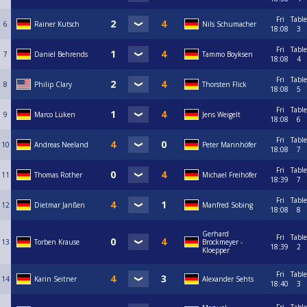
Fri
Table
6
Rainer Kutsch
Nils Schumacher
18:08
3
Fri
Table
7
Daniel Behrends
Tammo Boyksen
18:08
4
Fri
Table
8
Philip Clary
Thorsten Flick
18:08
5
Fri
Table
9
Marco Lüken
Jens Weigelt
18:08
6
Fri
Table
10
Andreas Neeland
Peter Mannhöfer
18:08
7
Fri
Table
11
Thomas Rother
Michael Freihöfer
18:39
7
Fri
Table
12
Dietmar Janßen
Manfred Sobing
18:08
8
Gerhard
Fri
Table
13
Torben Krause
Brockmeyer -
18:39
2
Kloepper
Fri
Table
14
Karin Seitner
Alexander Sehts
18:40
3