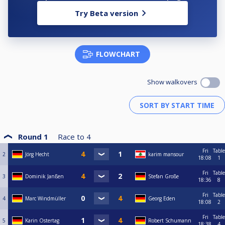
Try Beta version
FLOWCHART
Show walkovers
Round 1
Race to
4
Fri
Table
2
Jörg Hecht
karim mansour
18:08
1
Fri
Table
3
Dominik Janßen
Stefan Große
18:36
8
Fri
Table
4
Marc Windmüller
Georg Eden
18:08
2
Fri
Table
5
Karin Ostertag
Robert Schumann
18:38
4