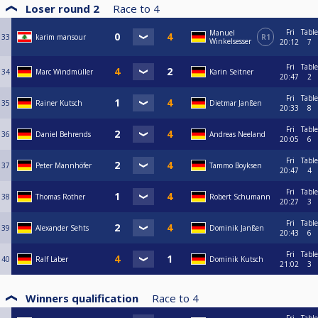
Loser round 2
Race to
4
Fri
Table
Manuel
33
karim mansour
R1
Winkelsesser
20:12
7
Fri
Table
34
Marc Windmüller
Karin Seitner
20:47
2
Fri
Table
35
Rainer Kutsch
Dietmar Janßen
20:33
8
Fri
Table
36
Daniel Behrends
Andreas Neeland
20:05
6
Fri
Table
37
Peter Mannhöfer
Tammo Boyksen
20:47
4
Fri
Table
38
Thomas Rother
Robert Schumann
20:27
3
Fri
Table
39
Alexander Sehts
Dominik Janßen
20:43
6
Fri
Table
40
Ralf Laber
Dominik Kutsch
21:02
3
Winners qualification
Race to
4