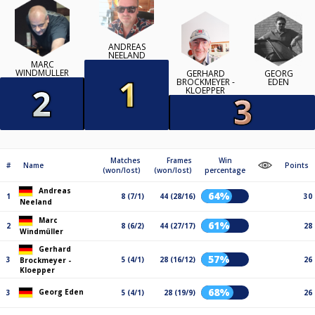
ANDREAS
NEELAND
MARC
WINDMÜLLER
GERHARD
GEORG
BROCKMEYER -
EDEN
KLOEPPER
Matches
Frames
Win
#
Name
Points
(won/lost)
(won/lost)
percentage
Andreas
64%
1
8 (7/1)
44 (28/16)
30
Neeland
Marc
61%
2
8 (6/2)
44 (27/17)
28
Windmüller
Gerhard
57%
3
5 (4/1)
28 (16/12)
26
Brockmeyer -
Kloepper
68%
Georg Eden
3
5 (4/1)
28 (19/9)
26