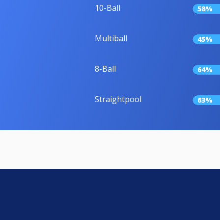
10-Ball
58%
Multiball
45%
8-Ball
64%
Straightpool
63%