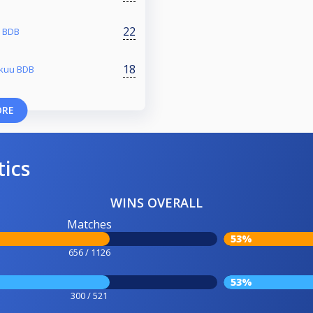
22
u BDB
18
skuu BDB
ORE
tics
WINS OVERALL
Matches
53%
656 / 1126
53%
300 / 521