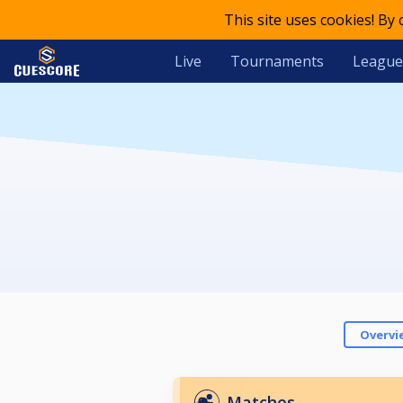
This site uses cookies! By
Live
Tournaments
League
Overvi
Matches