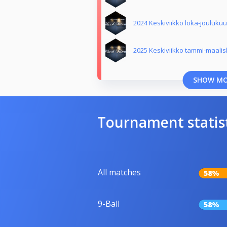
2024 Keskiviikko loka-jouluku
2025 Keskiviikko tammi-maali
SHOW M
Tournament statis
All matches
58%
9-Ball
58%