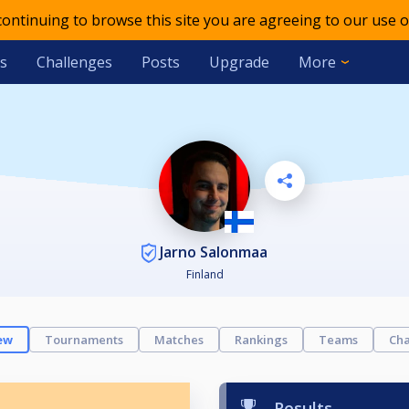
 continuing to browse this site you are agreeing to our use o
s
Challenges
Posts
Upgrade
More
Jarno Salonmaa
Finland
ew
Tournaments
Matches
Rankings
Teams
Cha
Results