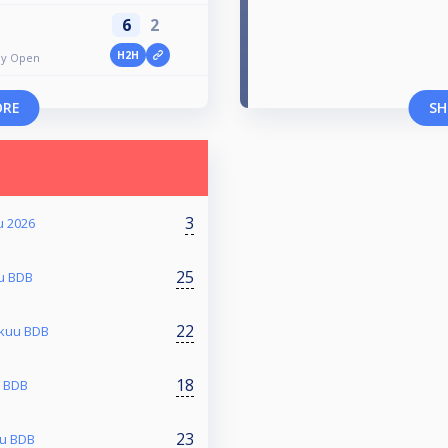
6
2
H2H
lly Open
ORE
SH
3
u 2026
25
uu BDB
22
skuu BDB
18
u BDB
23
uu BDB