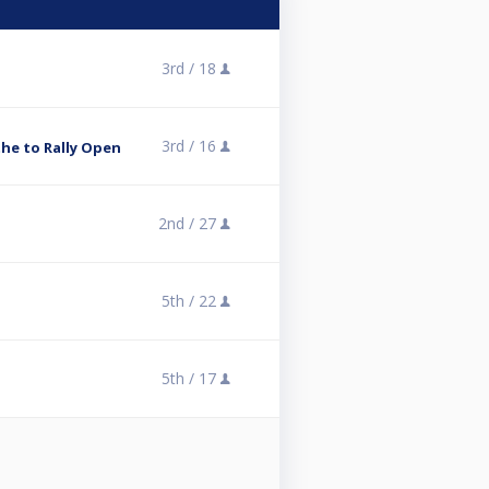
3rd /
18
3rd /
16
he to Rally Open
2nd /
27
5th /
22
5th /
17