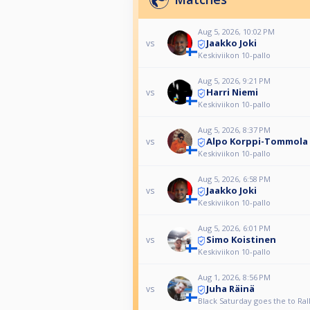
Aug 5, 2026, 10:02 PM
Jaakko Joki
vs
Keskiviikon 10-pallo
Aug 5, 2026, 9:21 PM
Harri Niemi
vs
Keskiviikon 10-pallo
Aug 5, 2026, 8:37 PM
Alpo Korppi-Tommola
vs
Keskiviikon 10-pallo
Aug 5, 2026, 6:58 PM
Jaakko Joki
vs
Keskiviikon 10-pallo
Aug 5, 2026, 6:01 PM
Simo Koistinen
vs
Keskiviikon 10-pallo
Aug 1, 2026, 8:56 PM
Juha Räinä
vs
Black Saturday goes the to Ra