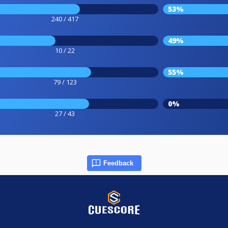
53%
240 / 417
49%
10 / 22
55%
79 / 123
0%
27 / 43
Feedback