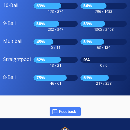
10-Ball
63%
56%
173 / 274
796 / 1432
9-Ball
58%
53%
202 / 347
1305 / 2468
Multiball
45%
51%
5 / 11
63 / 124
Straightpool
62%
0%
13 / 21
0 / 0
8-Ball
75%
61%
46 / 61
217 / 358
Feedback