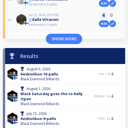
H2H
Keskiviikon 9-pallo
4
0
Jul 15, 2026, 6:01 PM
Kalle Viitanen
vs
H2H
Keskiviikon 9-pallo
SHOW MORE
Results
August 5, 2026
Keskiviikon 10-pallo
5th /
18
Black Diamond Billiards
August 1, 2026
Black Saturday goes the to Rally
9993rd /
16
Open
Black Diamond Billiards
July 15, 2026
Keskiviikon 9-pallo
17th /
22
Black Diamond Billiards