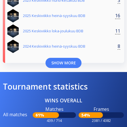
3
2025 Keskiviikko huhti-kesäkuu BDB
16
2025 Keskiviikko heinä-syyskuu BDB
11
2025 Keskiviikko loka-joulukuu BDB
8
2024 Keskiviikko heinä-syyskuu BDB
SHOW MORE
Tournament statistics
WINS OVERALL
Matches
Frames
All matches
61%
54%
439 / 714
2381 / 4382