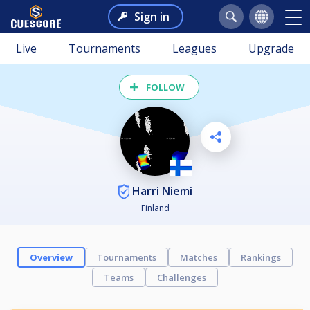
Sign in
Live
Tournaments
Leagues
Upgrade
FOLLOW
Harri Niemi
Finland
Overview
Tournaments
Matches
Rankings
Teams
Challenges