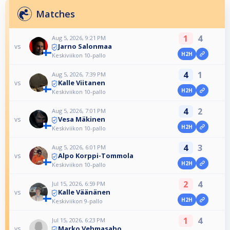
Matches
1
4
Aug 5, 2026, 9:21 PM
Jarno Salonmaa
vs
H2H
Keskiviikon 10-pallo
4
1
Aug 5, 2026, 7:39 PM
Kalle Viitanen
vs
H2H
Keskiviikon 10-pallo
4
2
Aug 5, 2026, 7:01 PM
Vesa Mäkinen
vs
H2H
Keskiviikon 10-pallo
4
3
Aug 5, 2026, 6:01 PM
Alpo Korppi-Tommola
vs
H2H
Keskiviikon 10-pallo
2
4
Jul 15, 2026, 6:59 PM
Kalle Väänänen
vs
H2H
Keskiviikon 9-pallo
1
4
Jul 15, 2026, 6:23 PM
Marko Vehmasaho
vs