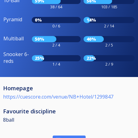
10-Ball
59%
56%
38 / 64
103 / 185
Pyramid
0%
14%
0 / 6
2 / 14
Multiball
50%
40%
2 / 4
2 / 5
Snooker 6-
25%
22%
reds
1 / 4
2 / 9
Homepage
https://cuescore.com/venue/NB+Hotel/1299847
Favourite discipline
8ball