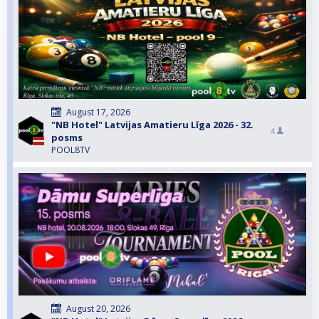
August 17, 2026
"NB Hotel" Latvijas Amatieru Līga 2026 - 32.
4
posms
POOL8TV
August 20, 2026