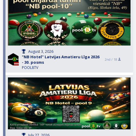
August 3, 2026
"NB Hotel" Latvijas Amatieru Līga 2026
2nd /
18
- 30. posms
POOL8TV
July 27, 2026