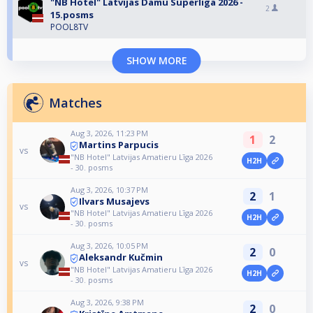
"NB Hotel" Latvijas Dāmu Superlīga 2026 -
2
15.posms
POOL8TV
SHOW MORE
Matches
Aug 3, 2026, 11:23 PM
1
2
Martins Parpucis
vs
"NB Hotel" Latvijas Amatieru Līga 2026
H2H
- 30. posms
Aug 3, 2026, 10:37 PM
2
1
Ilvars Musajevs
vs
"NB Hotel" Latvijas Amatieru Līga 2026
H2H
- 30. posms
Aug 3, 2026, 10:05 PM
2
0
Aleksandr Kučmin
vs
"NB Hotel" Latvijas Amatieru Līga 2026
H2H
- 30. posms
Aug 3, 2026, 9:38 PM
2
0