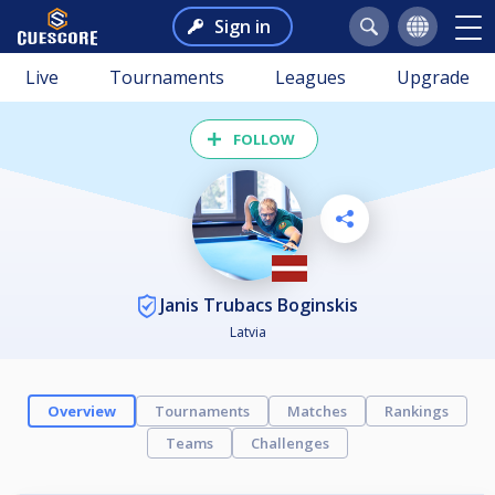
Sign in
Live
Tournaments
Leagues
Upgrade
FOLLOW
Janis Trubacs Boginskis
Latvia
Overview
Tournaments
Matches
Rankings
Teams
Challenges