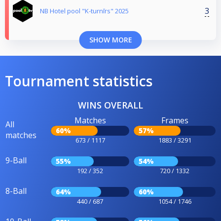
3
NB Hotel pool "K-turnīrs" 2025
SHOW MORE
Tournament statistics
WINS OVERALL
Matches
Frames
All
60%
57%
matches
673 / 1117
1883 / 3291
9-Ball
55%
54%
192 / 352
720 / 1332
8-Ball
64%
60%
440 / 687
1054 / 1746