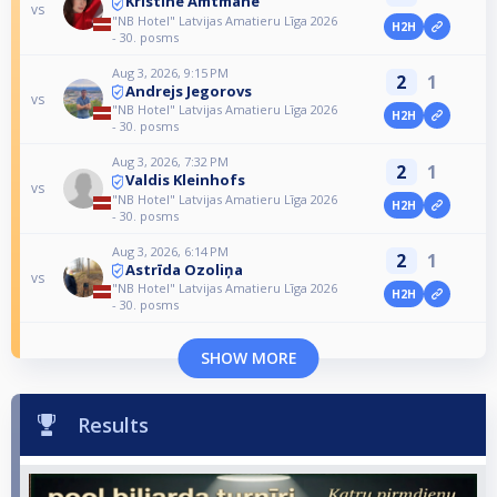
Kristīne Amtmane
vs
"NB Hotel" Latvijas Amatieru Līga 2026
H2H
- 30. posms
Aug 3, 2026, 9:15 PM
2
1
Andrejs Jegorovs
vs
"NB Hotel" Latvijas Amatieru Līga 2026
H2H
- 30. posms
Aug 3, 2026, 7:32 PM
2
1
Valdis Kleinhofs
vs
"NB Hotel" Latvijas Amatieru Līga 2026
H2H
- 30. posms
Aug 3, 2026, 6:14 PM
2
1
Astrīda Ozoliņa
vs
"NB Hotel" Latvijas Amatieru Līga 2026
H2H
- 30. posms
SHOW MORE
Results