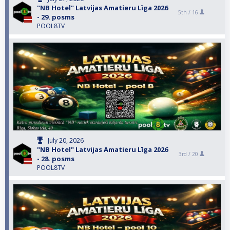
"NB Hotel" Latvijas Amatieru Līga 2026
5th /
16
- 29. posms
POOL8TV
July 20, 2026
"NB Hotel" Latvijas Amatieru Līga 2026
3rd /
20
- 28. posms
POOL8TV