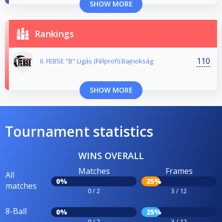
SHOW MORE
Rankings
110
II. FEBSE "B" Ligás (Félprofi) Bajnokság
SHOW MORE
Tournament statistics
WINS OVERALL
Matches
Frames
All
0%
25%
matches
0 / 2
3 / 12
8-Ball
0%
25%
0 / 2
3 / 12