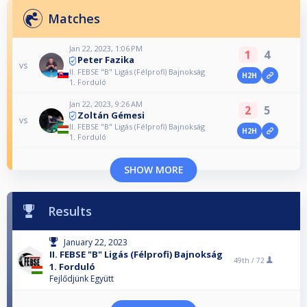
Matches
Jan 22, 2023, 1:06 PM
1
4
Peter Fazika
vs
II. FEBSE "B" Ligás (Félprofi) Bajnokság
H2H
1. Forduló
Jan 22, 2023, 9:26 AM
2
5
Zoltán Gémesi
vs
II. FEBSE "B" Ligás (Félprofi) Bajnokság
H2H
1. Forduló
SHOW MORE
Results
January 22, 2023
II. FEBSE "B" Ligás (Félprofi) Bajnokság
49th /
72
1. Forduló
Fejlődjünk Együtt