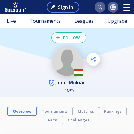
Sign in
Live
Tournaments
Leagues
Upgrade
FOLLOW
János Molnár
Hungary
Overview
Tournaments
Matches
Rankings
Teams
Challenges