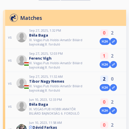
Matches
Sep 27, 2025, 1:32 PM
0
2
Béla Baga
vs
XI. Vegas Pub Hobbi Amatőr Biliárd
H2H
bajnokság 8. forduló
Sep 27, 2025, 12:03 PM
1
2
Ferenc Vigh
vs
XI. Vegas Pub Hobbi Amatőr Biliárd
H2H
bajnokság 8. forduló
Sep 27, 2025, 11:32 AM
2
0
Tibor Nagy Nemes
vs
XI. Vegas Pub Hobbi Amatőr Biliárd
H2H
bajnokság 8. forduló
Jun 10, 2023, 12:33 PM
0
2
Béla Baga
vs
IX. VEGAS PUB HOBBI AMATŐR
H2H
BILIÁRD BAJNOKSÁG 6. FORDULÓ
Jun 10, 2023, 11:58 AM
0
2
Dávid Farkas