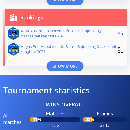
Rankings
XI. Vegas Pub Hobbi Amatőr Biliárd bajnokság
55
összesített ranglista 2025
Vegas Pub Hobbi Amatőr Biliárd Bajnokság összesített
51
ranglista 2023
SHOW MORE
Tournament statistics
WINS OVERALL
Matches
Frames
All
17%
23%
matches
1 / 6
3 / 13