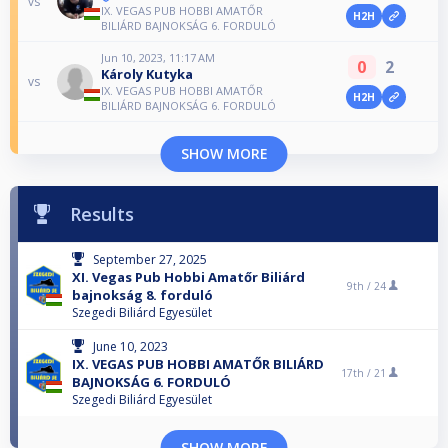
vs
IX. VEGAS PUB HOBBI AMATŐR
H2H
BILIÁRD BAJNOKSÁG 6. FORDULÓ
Jun 10, 2023, 11:17 AM
0
2
Károly Kutyka
vs
IX. VEGAS PUB HOBBI AMATŐR
H2H
BILIÁRD BAJNOKSÁG 6. FORDULÓ
SHOW MORE
Results
September 27, 2025
XI. Vegas Pub Hobbi Amatőr Biliárd
9th /
24
bajnokság 8. forduló
Szegedi Biliárd Egyesület
June 10, 2023
IX. VEGAS PUB HOBBI AMATŐR BILIÁRD
17th /
21
BAJNOKSÁG 6. FORDULÓ
Szegedi Biliárd Egyesület
SHOW MORE