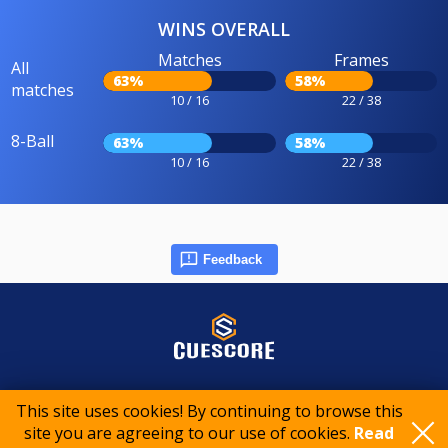
WINS OVERALL
Matches
Frames
All
63%
58%
matches
10 / 16
22 / 38
8-Ball
63%
58%
10 / 16
22 / 38
Feedback
© 2015-2026 CueScore International
This site uses cookies! By continuing to browse this
site you are agreeing to our use of cookies.
Read