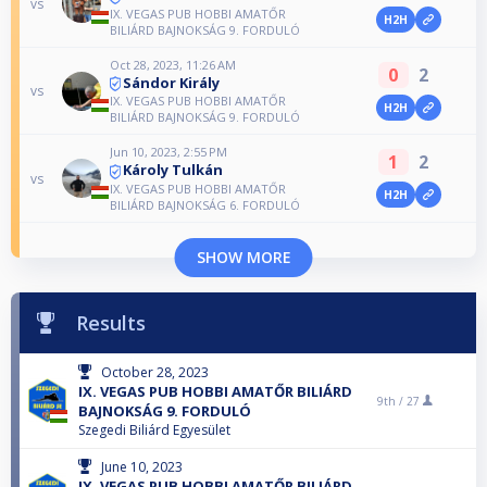
vs
IX. VEGAS PUB HOBBI AMATŐR
H2H
BILIÁRD BAJNOKSÁG 9. FORDULÓ
Oct 28, 2023, 11:26 AM
0
2
Sándor Király
vs
IX. VEGAS PUB HOBBI AMATŐR
H2H
BILIÁRD BAJNOKSÁG 9. FORDULÓ
Jun 10, 2023, 2:55 PM
1
2
Károly Tulkán
vs
IX. VEGAS PUB HOBBI AMATŐR
H2H
BILIÁRD BAJNOKSÁG 6. FORDULÓ
SHOW MORE
Results
October 28, 2023
IX. VEGAS PUB HOBBI AMATŐR BILIÁRD
9th /
27
BAJNOKSÁG 9. FORDULÓ
Szegedi Biliárd Egyesület
June 10, 2023
IX. VEGAS PUB HOBBI AMATŐR BILIÁRD