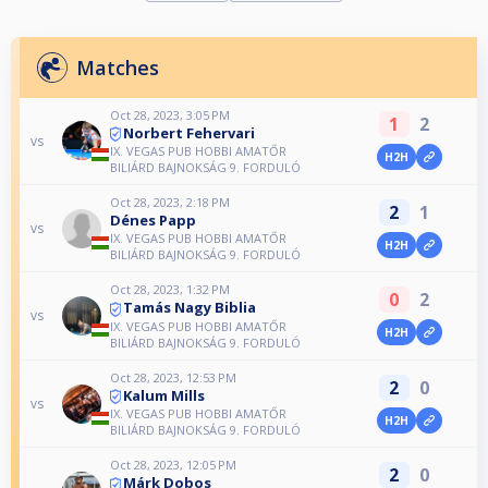
Matches
Oct 28, 2023, 3:05 PM
1
2
Norbert Fehervari
vs
IX. VEGAS PUB HOBBI AMATŐR
H2H
BILIÁRD BAJNOKSÁG 9. FORDULÓ
Oct 28, 2023, 2:18 PM
2
1
Dénes Papp
vs
IX. VEGAS PUB HOBBI AMATŐR
H2H
BILIÁRD BAJNOKSÁG 9. FORDULÓ
Oct 28, 2023, 1:32 PM
0
2
Tamás Nagy Biblia
vs
IX. VEGAS PUB HOBBI AMATŐR
H2H
BILIÁRD BAJNOKSÁG 9. FORDULÓ
Oct 28, 2023, 12:53 PM
2
0
Kalum Mills
vs
IX. VEGAS PUB HOBBI AMATŐR
H2H
BILIÁRD BAJNOKSÁG 9. FORDULÓ
Oct 28, 2023, 12:05 PM
2
0
Márk Dobos