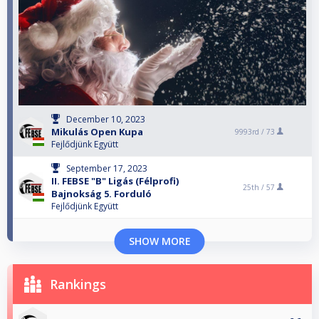
December 10, 2023
Mikulás Open Kupa
9993rd /
73
Fejlődjünk Együtt
September 17, 2023
II. FEBSE "B" Ligás (Félprofi)
25th /
57
Bajnokság 5. Forduló
Fejlődjünk Együtt
SHOW MORE
Rankings