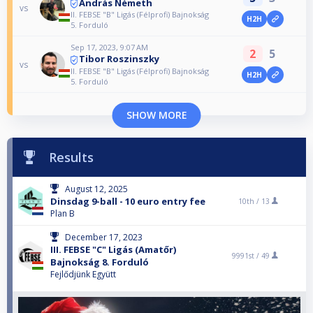
András Németh
vs
II. FEBSE "B" Ligás (Félprofi) Bajnokság
H2H
5. Forduló
Sep 17, 2023, 9:07 AM
2
5
Tibor Roszinszky
vs
II. FEBSE "B" Ligás (Félprofi) Bajnokság
H2H
5. Forduló
SHOW MORE
Results
August 12, 2025
Dinsdag 9-ball - 10 euro entry fee
10th /
13
Plan B
December 17, 2023
III. FEBSE "C" Ligás (Amatőr)
9991st /
49
Bajnokság 8. Forduló
Fejlődjünk Együtt