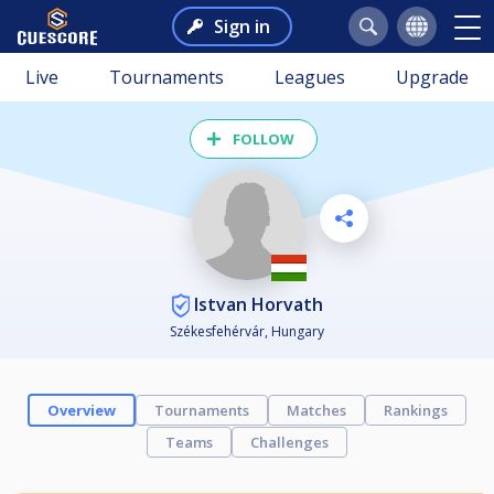
Sign in
Live
Tournaments
Leagues
Upgrade
FOLLOW
Istvan Horvath
Székesfehérvár, Hungary
Overview
Tournaments
Matches
Rankings
Teams
Challenges