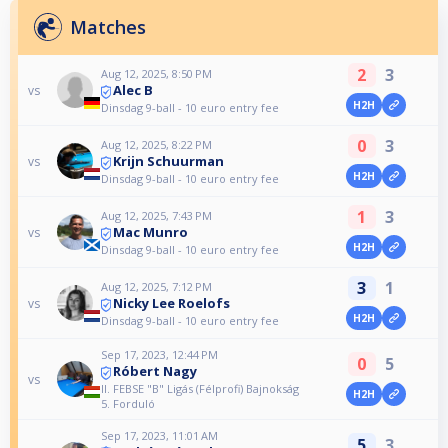
Matches
2
3
Aug 12, 2025, 8:50 PM
Alec B
vs
H2H
Dinsdag 9-ball - 10 euro entry fee
0
3
Aug 12, 2025, 8:22 PM
Krijn Schuurman
vs
H2H
Dinsdag 9-ball - 10 euro entry fee
1
3
Aug 12, 2025, 7:43 PM
Mac Munro
vs
H2H
Dinsdag 9-ball - 10 euro entry fee
3
1
Aug 12, 2025, 7:12 PM
Nicky Lee Roelofs
vs
H2H
Dinsdag 9-ball - 10 euro entry fee
Sep 17, 2023, 12:44 PM
0
5
Róbert Nagy
vs
II. FEBSE "B" Ligás (Félprofi) Bajnokság
H2H
5. Forduló
Sep 17, 2023, 11:01 AM
5
3