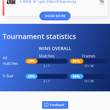
96
II. FEBSE "B" Ligás (Félprofi) Bajnokság
SHOW MORE
Tournament statistics
WINS OVERALL
Matches
Frames
All
29%
36%
matches
2 / 7
13 / 36
9-Ball
29%
36%
2 / 7
13 / 36
Feedback