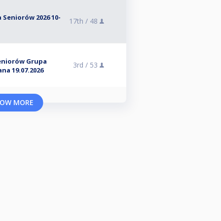
Seniorów 2026 10-
17th /
48
Seniorów Grupa
3rd /
53
na 19.07.2026
OW MORE