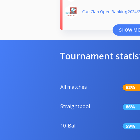
Cue Clan Open Ranking 2024/
SHOW M
Tournament statis
All matches
62%
Straightpool
86%
10-Ball
59%