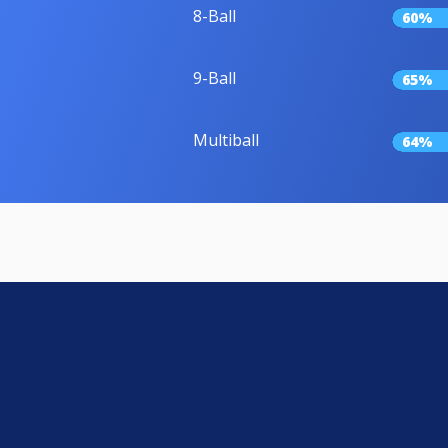
8-Ball
60%
9-Ball
65%
Multiball
64%