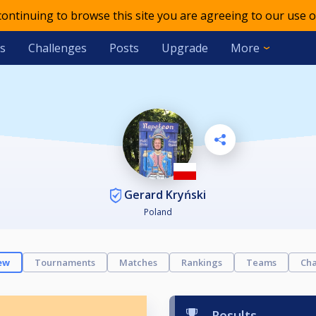
 continuing to browse this site you are agreeing to our use o
s
Challenges
Posts
Upgrade
More
Gerard Kryński
Poland
ew
Tournaments
Matches
Rankings
Teams
Cha
Results