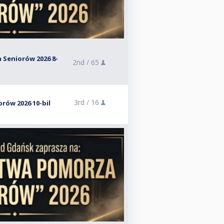
Seniorów 2026 8-
2nd /
65
3rd /
16
rów 2026 10-bil