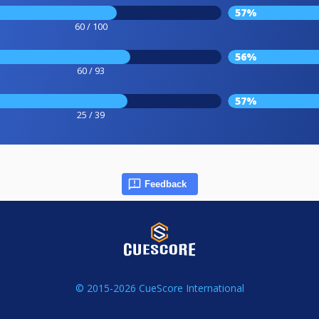
57%
60 / 100
56%
60 / 93
57%
25 / 39
Feedback
© 2015-2026 CueScore International