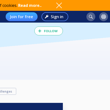
f cookies.
Read more..
Join for free
Sign in
FOLLOW
llenges