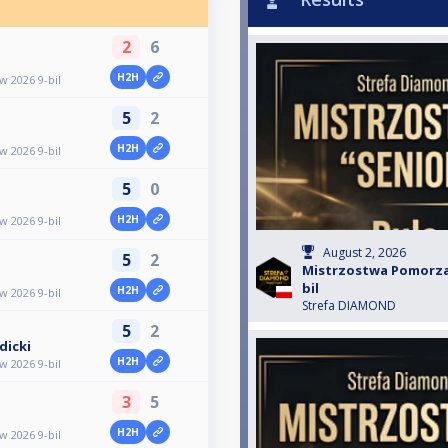
2
6
H2H
 2026 9-bil
5
2
H2H
 2026 9-bil
5
0
H2H
 2026 9-bil
August 2, 2026
5
2
Mistrzostwa Pomorza 
bil
H2H
 2026 9-bil
Strefa DIAMOND
5
2
icki
H2H
 2026 9-bil
3
5
H2H
 2026 9-bil