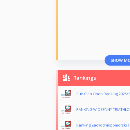
SHOW M
Rankings
Cue Clan Open Ranking 2025/
RANKING WIOSENNY TRIATHLO
Ranking Zachodniopomorski Tr