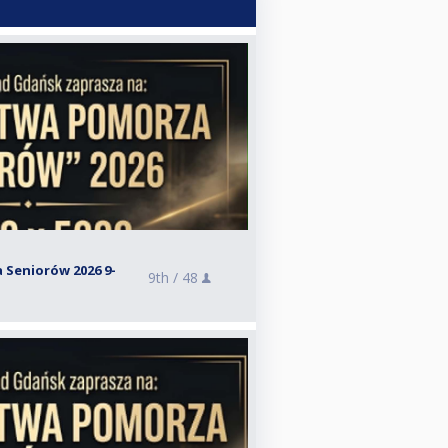
Seniorów 2026 9-
9th /
48