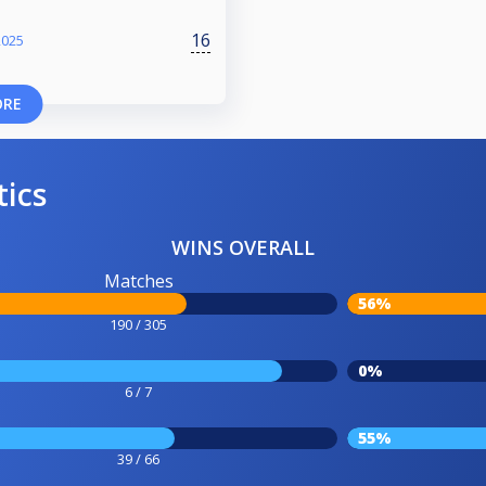
16
2025
ORE
tics
WINS OVERALL
Matches
56%
190 / 305
0%
6 / 7
55%
39 / 66