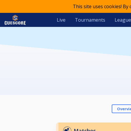
This site uses cookies! By
Live
Tournaments
League
Overvi
Matches