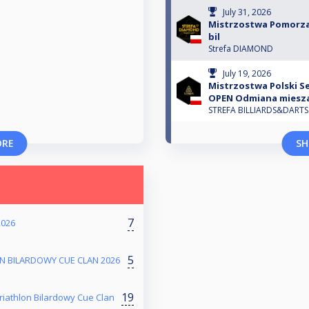
July 31, 2026
Mistrzostwa Pomorza 
bil
Strefa DIAMOND
July 19, 2026
Mistrzostwa Polski 
OPEN Odmiana miesza
STREFA BILLIARDS&DARTS
ORE
SH
7
2026
5
N BILARDOWY CUE CLAN 2026
19
iathlon Bilardowy Cue Clan