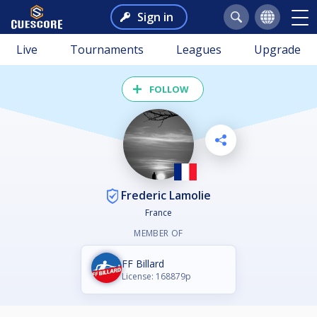
Sign in
Live
Tournaments
Leagues
Upgrade
FOLLOW
Frederic Lamolie
France
MEMBER OF
FF Billard
License: 168879p