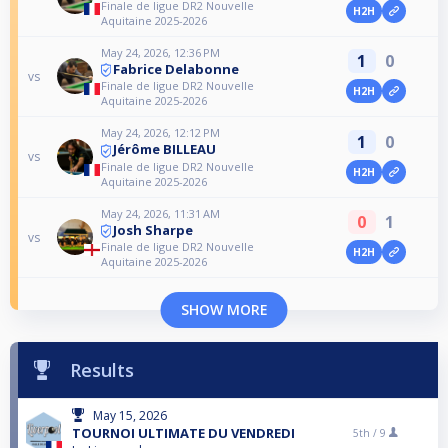
Finale de ligue DR2 Nouvelle
H2H
Aquitaine 2025-2026
May 24, 2026, 12:36 PM
1
0
Fabrice Delabonne
vs
Finale de ligue DR2 Nouvelle
H2H
Aquitaine 2025-2026
May 24, 2026, 12:12 PM
1
0
Jérôme BILLEAU
vs
Finale de ligue DR2 Nouvelle
H2H
Aquitaine 2025-2026
May 24, 2026, 11:31 AM
0
1
Josh Sharpe
vs
Finale de ligue DR2 Nouvelle
H2H
Aquitaine 2025-2026
SHOW MORE
Results
May 15, 2026
TOURNOI ULTIMATE DU VENDREDI
5th /
9