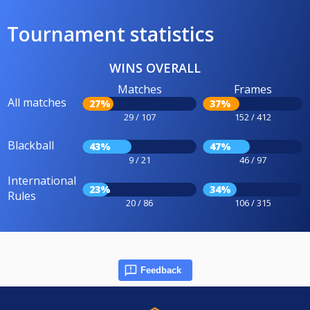
Tournament statistics
WINS OVERALL
Matches
Frames
All matches
27%
37%
29 / 107
152 / 412
Blackball
43%
47%
9 / 21
46 / 97
International
23%
34%
Rules
20 / 86
106 / 315
Feedback