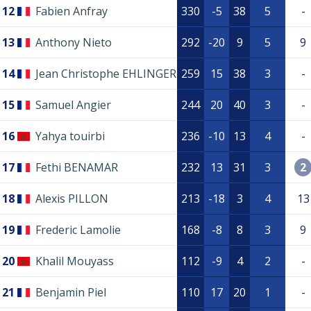
12
Fabien Anfray
330
-5
38
5
-
13
Anthony Nieto
292
-20
9
5
9
14
Jean Christophe EHLINGER
259
15
38
3
-
15
Samuel Angier
244
20
40
3
-
16
Yahya touirbi
236
-10
13
4
-
17
Fethi BENAMAR
232
13
31
3
2
18
Alexis PILLON
213
-18
3
4
13
19
Frederic Lamolie
168
-8
8
3
9
20
Khalil Mouyass
112
-9
4
2
-
21
Benjamin Piel
110
17
20
1
-