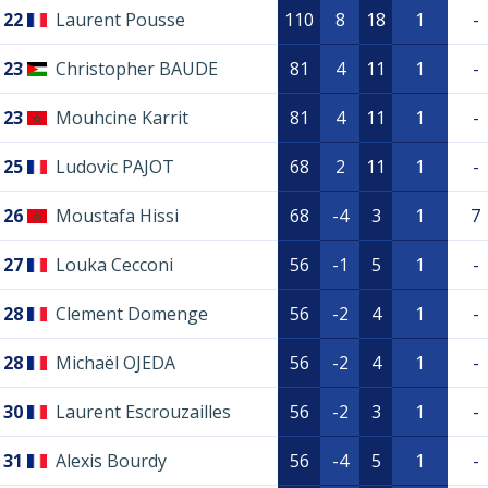
22
Laurent Pousse
110
8
18
1
-
23
Christopher BAUDE
81
4
11
1
-
23
Mouhcine Karrit
81
4
11
1
-
25
Ludovic PAJOT
68
2
11
1
-
26
Moustafa Hissi
68
-4
3
1
7
27
Louka Cecconi
56
-1
5
1
-
28
Clement Domenge
56
-2
4
1
-
28
Michaël OJEDA
56
-2
4
1
-
30
Laurent Escrouzailles
56
-2
3
1
-
31
Alexis Bourdy
56
-4
5
1
-