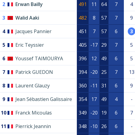
2
Erwan Bailly
491
11
64
7
4
3
Walid Aaki
482
8
57
7
9
4
Jacques Pannier
451
7
57
6
3
5
Eric Teyssier
405
-17
29
7
5
6
Youssef TAIMOURYA
396
12
49
6
5
7
Patrick GUEDON
394
-20
25
7
13
8
Laurent Glauzy
360
-11
31
6
9
9
Jean Sébastien Galissaire
354
17
49
4
-
10
Franck Micoulas
349
-20
19
6
7
11
Pierrick Jeannin
348
-10
26
6
-