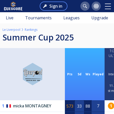
Sign in
Live
Tournaments
Leagues
Upgrade
Le Liverpool
Rankings
Summer Cup 2025
T
UL
Pts
Sd
Ws
Played
Int
11.
st 
1
micka MONTAGNEY
7
1
573
33
88