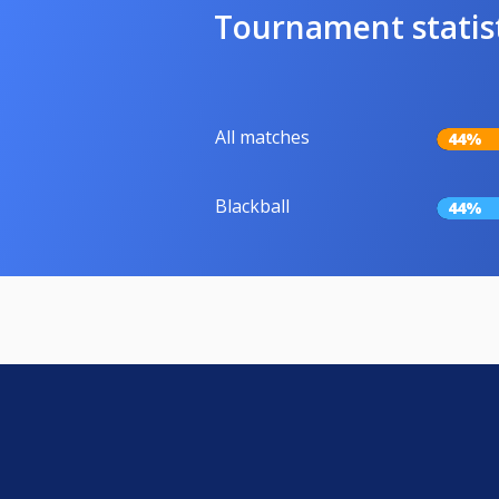
Tournament statis
All matches
44%
Blackball
44%