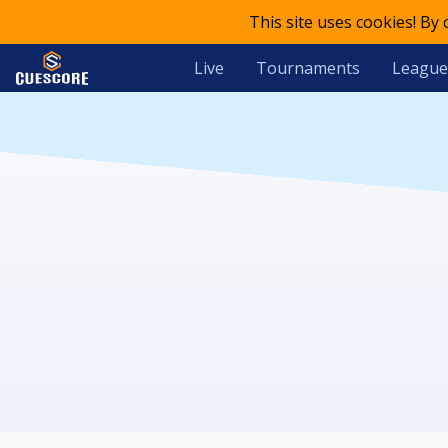
This site uses cookies! By
Live
Tournaments
League