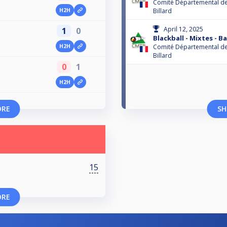
Comité Départemental de
H2H
Billard
April 12, 2025
1
0
Blackball - Mixtes - Ba
H2H
Comité Départemental de
Billard
0
1
H2H
ORE
SH
15
ORE