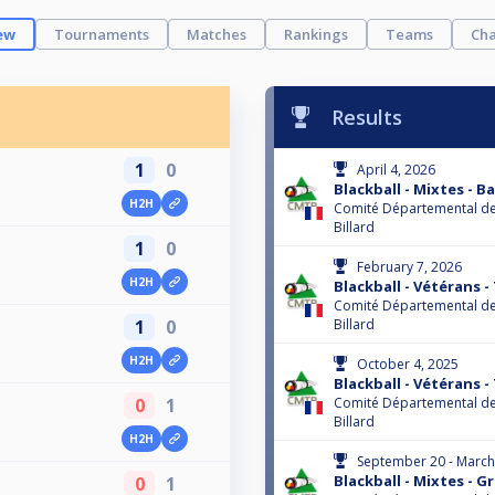
ew
Tournaments
Matches
Rankings
Teams
Cha
Results
1
0
April 4, 2026
Blackball - Mixtes - Ba
H2H
Comité Départemental de
Billard
1
0
February 7, 2026
H2H
Blackball - Vétérans - 
Comité Départemental de
1
0
Billard
H2H
October 4, 2025
Blackball - Vétérans - 
0
1
Comité Départemental de
Billard
H2H
September 20 - March
Blackball - Mixtes - Gr.
0
1