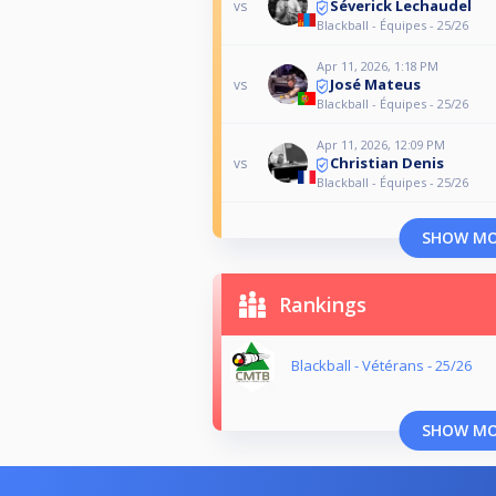
Séverick Lechaudel
vs
Blackball - Équipes - 25/26
Apr 11, 2026, 1:18 PM
José Mateus
vs
Blackball - Équipes - 25/26
Apr 11, 2026, 12:09 PM
Christian Denis
vs
Blackball - Équipes - 25/26
SHOW M
Rankings
Blackball - Vétérans - 25/26
SHOW M