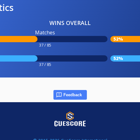
tics
WINS OVERALL
Matches
52%
37 / 85
52%
37 / 85
Feedback