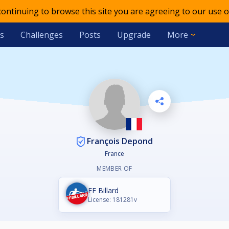
 continuing to browse this site you are agreeing to our use o
s
Challenges
Posts
Upgrade
More
François Depond
France
MEMBER OF
FF Billard
License: 181281v