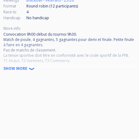
Rankings
Blackball - Vétérans - 25/26
Format
Round robin (12
participants
)
Race to
4
Handicap
No handicap
More info
Convocation 9h00 début du tournoi 9h30.
Match de poule, 4 gagnantes, 5 gagnantes pour demi et finale. Petite finale
à faire en 4 gagnantes.
Pas de matchs de classement.
La tenue sportive doit être en conformité avec le code sportif de la FFB.
T1 Angus, T2 Varennes, T3 Commercy.
POUR RAPPEL, CODE SPORTIF :
SHOW MORE
Article 1.1.06 - Forfait et abandon
1a. Forfait excusé
Le délai minimal de déclaration de forfait est fixé à sept jours avant le
début de la
compétition. Le joueur devra, par tout intermédiaire ou directement,
prévenir le responsable
sportif et le club le recevant par mail, à défaut de cette procédure, le
joueur sera considéré
comme forfait non excusé.
1b. Forfait non excusé
Le joueur est déclaré en forfait non excusé si il n’a pas respecté les règles
du point 1a ci-
dessus toutefois il pourra justifier sous 72h après la compétition avec un