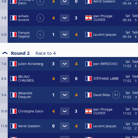
4-B
L
Astrid Goodwin
Datin
09:34
4
Sat
Tab
william
Jean Philippe
5-B
L
durand
OLIVIER
09:34
5
Sat
Tab
François
6-B
L
Laurent Jacques
Depond
09:34
6
Round 2
Race to
4
Sat
Tab
7-A
Julien Klinkeberg
Jean IMPEDOVO
11:02
6
Sat
Tab
BRUNO
8-A
STÉPHANE LABBE
CHAUMEIL
11:02
5
Sat
Tab
Alexandre
9-A
David Billas
R1
Docquier
11:02
4
Sat
Tab
Jean Philippe
10-B
Christophe Datin
OLIVIER
11:02
3
Sat
Tab
11-B
Astrid Goodwin
Laurent Jacques
11:02
2
Sat
Tab