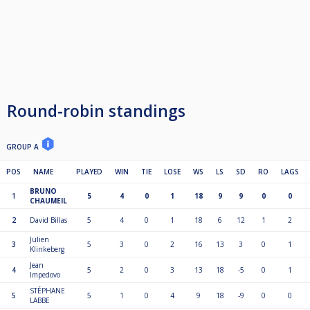
motif valable et qui
sera validé par au moins 2 responsables sportif et le président du CMTB
qui à la majorité
décideront de la validité du justificatif.
Round-robin standings
GROUP A
POS
NAME
PLAYED
WIN
TIE
LOSE
WS
LS
SD
RO
LAGS
BRUNO
1
5
4
0
1
18
9
9
0
0
CHAUMEIL
2
David Billas
5
4
0
1
18
6
12
1
2
Julien
3
5
3
0
2
16
13
3
0
1
Klinkeberg
Jean
4
5
2
0
3
13
18
-5
0
1
Impedovo
STÉPHANE
5
5
1
0
4
9
18
-9
0
0
LABBE