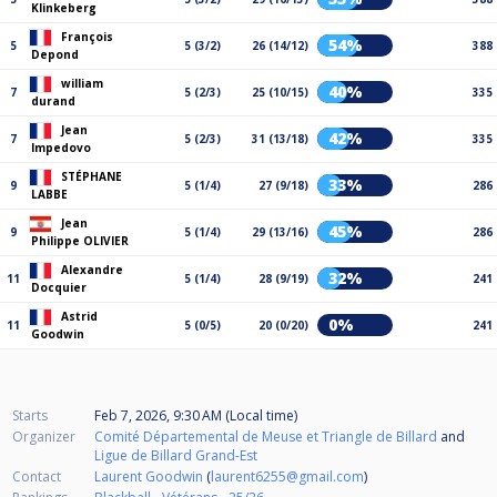
Klinkeberg
François
54%
5
5 (3/2)
26 (14/12)
388
Depond
william
40%
7
5 (2/3)
25 (10/15)
335
durand
Jean
42%
7
5 (2/3)
31 (13/18)
335
Impedovo
STÉPHANE
33%
9
5 (1/4)
27 (9/18)
286
LABBE
Jean
45%
9
5 (1/4)
29 (13/16)
286
Philippe OLIVIER
Alexandre
32%
11
5 (1/4)
28 (9/19)
241
Docquier
Astrid
0%
11
5 (0/5)
20 (0/20)
241
Goodwin
Starts
Feb 7, 2026, 9:30 AM (Local time)
Organizer
Comité Départemental de Meuse et Triangle de Billard
and
Ligue de Billard Grand-Est
Contact
Laurent Goodwin
(
laurent6255@gmail.com
)