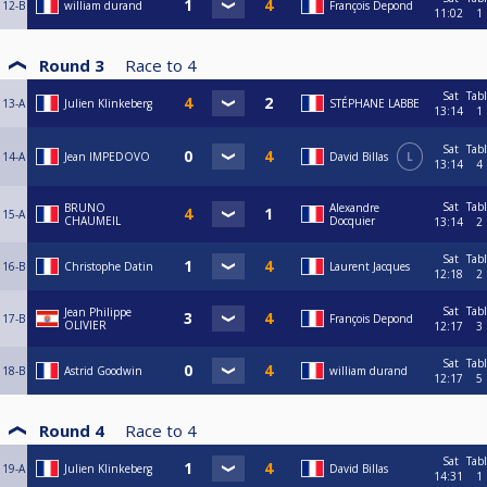
12-B
william durand
François Depond
11:02
1
Round 3
Race to
4
Sat
Tab
13-A
Julien Klinkeberg
STÉPHANE LABBE
13:14
1
Sat
Tab
14-A
Jean IMPEDOVO
David Billas
L
13:14
4
Sat
Tab
BRUNO
Alexandre
15-A
CHAUMEIL
Docquier
13:14
2
Sat
Tab
16-B
Christophe Datin
Laurent Jacques
12:18
2
Sat
Tab
Jean Philippe
17-B
François Depond
OLIVIER
12:17
3
Sat
Tab
18-B
Astrid Goodwin
william durand
12:17
5
Round 4
Race to
4
Sat
Tab
19-A
Julien Klinkeberg
David Billas
14:31
1