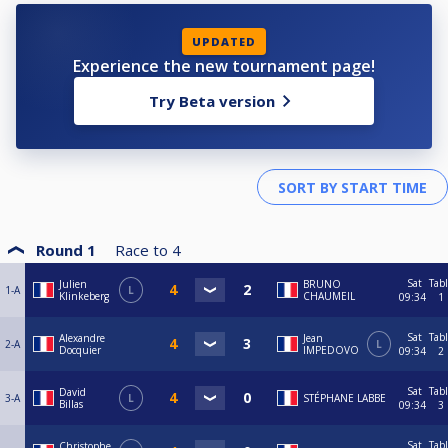
UPDATED
Experience the new tournament page!
Try Beta version
Round 1
Race to
4
Sat
Tab
Julien
BRUNO
1-A
L
Klinkeberg
CHAUMEIL
09:34
1
Sat
Tab
Alexandre
Jean
2-A
L
Docquier
IMPEDOVO
09:34
2
Sat
Tab
David
3-A
L
STÉPHANE LABBE
Billas
09:34
3
Sat
Tab
Christophe