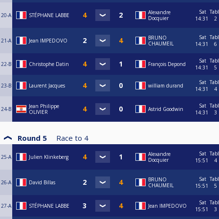
Sat
Tab
Alexandre
20-A
STÉPHANE LABBE
Docquier
14:31
2
Sat
Tab
BRUNO
21-A
Jean IMPEDOVO
CHAUMEIL
14:31
6
Sat
Tab
22-B
Christophe Datin
François Depond
14:31
5
Sat
Tab
23-B
Laurent Jacques
william durand
14:31
4
Sat
Tab
Jean Philippe
24-B
Astrid Goodwin
OLIVIER
14:31
3
Round 5
Race to
4
Sat
Tab
Alexandre
25-A
Julien Klinkeberg
Docquier
15:51
4
Sat
Tab
BRUNO
26-A
David Billas
CHAUMEIL
15:51
5
Sat
Tab
27-A
STÉPHANE LABBE
Jean IMPEDOVO
15:51
3