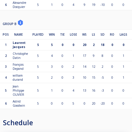
Alexandre
6
5
1
0
4
9
19
-10
0
0
Docquier
GROUP B
POS
NAME
PLAYED
WIN
TIE
LOSE
WS
LS
SD
RO
LAGS
Laurent
1
5
5
0
0
20
2
18
0
0
Jacques
Christophe
2
5
4
0
1
17
9
8
0
1
Datin
François
3
5
3
0
2
14
12
2
0
1
Depond
william
4
5
2
0
3
10
15
-5
0
1
durand
Jean
5
Philippe
5
1
0
4
13
16
-3
0
0
OLIVIER
Astrid
6
5
0
0
5
0
20
-20
0
0
Goodwin
Schedule