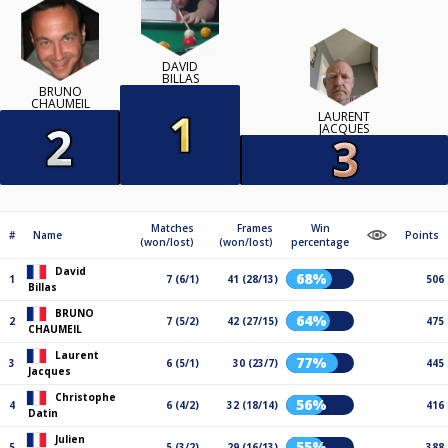
DAVID
BILLAS
BRUNO
CHAUMEIL
LAURENT
JACQUES
Matches
Frames
Win
#
Name
Points
(won/lost)
(won/lost)
percentage
David
68%
1
7 (6/1)
41 (28/13)
506
Billas
BRUNO
64%
2
7 (5/2)
42 (27/15)
475
CHAUMEIL
Laurent
77%
3
6 (5/1)
30 (23/7)
445
Jacques
Christophe
56%
4
6 (4/2)
32 (18/14)
416
Datin
Julien
55%
5
5 (3/2)
29 (16/13)
388