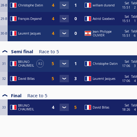
Sat
Tab
28-B
Christophe Datin
william durand
15:51
2
Sat
Tab
29-B
François Depond
Astrid Goodwin
15:51
1
Sat
Tab
Jean Philippe
30-B
Laurent Jacques
OLIVIER
15:51
6
Semi final
Race to
5
Sat
Tab
BRUNO
31
R2
Christophe Datin
CHAUMEIL
17:06
3
Sat
Tab
32
David Billas
Laurent Jacques
17:06
4
Final
Race to
5
Sat
Tab
BRUNO
33
David Billas
CHAUMEIL
18:26
4