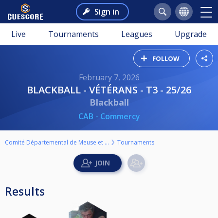
Sign in
Live
Tournaments
Leagues
Upgrade
FOLLOW
February 7, 2026
BLACKBALL - VÉTÉRANS - T3 - 25/26
Blackball
CAB - Commercy
Comité Départemental de Meuse et Triangle de Billard
Tournaments
Results