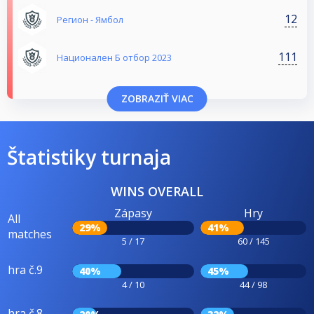
12
Регион - Ямбол
111
Национален Б отбор 2023
ZOBRAZIŤ VIAC
Štatistiky turnaja
WINS OVERALL
Zápasy
Hry
All
29%
41%
matches
5 / 17
60 / 145
hra č.9
40%
45%
4 / 10
44 / 98
hra č.8