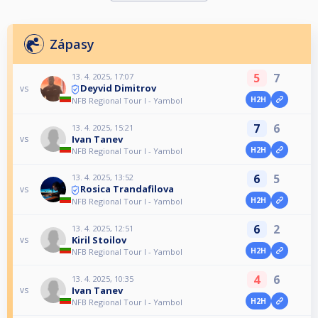
Zápasy
5
7
13. 4. 2025, 17:07
Deyvid Dimitrov
vs
H2H
NFB Regional Tour I - Yambol
7
6
13. 4. 2025, 15:21
Ivan Tanev
vs
H2H
NFB Regional Tour I - Yambol
6
5
13. 4. 2025, 13:52
Rosica Trandafilova
vs
H2H
NFB Regional Tour I - Yambol
6
2
13. 4. 2025, 12:51
Kiril Stoilov
vs
H2H
NFB Regional Tour I - Yambol
4
6
13. 4. 2025, 10:35
Ivan Tanev
vs
H2H
NFB Regional Tour I - Yambol