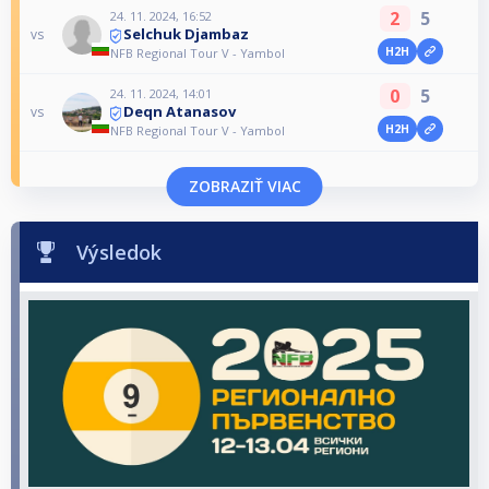
2
5
24. 11. 2024, 16:52
Selchuk Djambaz
vs
H2H
NFB Regional Tour V - Yambol
0
5
24. 11. 2024, 14:01
Deqn Atanasov
vs
H2H
NFB Regional Tour V - Yambol
ZOBRAZIŤ VIAC
Výsledok