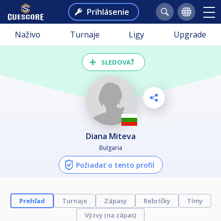
Prihlásenie
Naživo
Turnaje
Ligy
Upgrade
SLEDOVAŤ
Diana Miteva
Bulgaria
Požiadať o tento profil
Prehľad
Turnaje
Zápasy
Rebríčky
Tímy
Výzvy (na zápas)