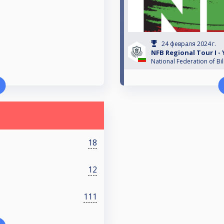
24 февраля 2024 г.
NFB Regional Tour I -
National Federation of Bil
18
12
111