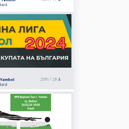
liard
25th /
28
- Yambol
liard