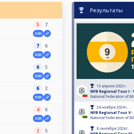
Результаты
5
7
H2H
7
6
H2H
6
5
H2H
13 апреля 2025 г.
6
2
NFB Regional Tour I -
National Federation of Bil
H2H
24 ноября 2024 г.
4
6
NFB Regional Tour V 
National Federation of Bil
H2H
8 сентября 2024 г.
2
5
NFB Regional Tour IV 