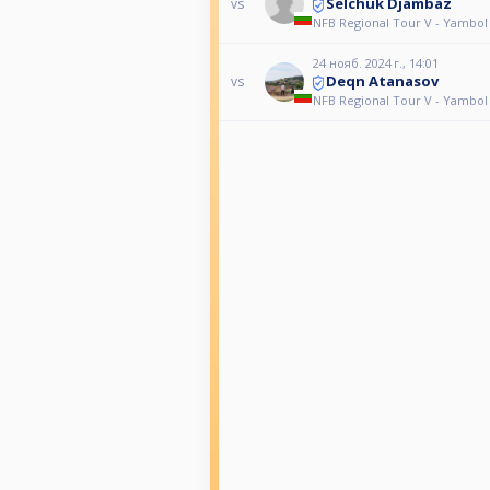
Selchuk Djambaz
vs
NFB Regional Tour V - Yambol
24 нояб. 2024 г., 14:01
Deqn Atanasov
vs
NFB Regional Tour V - Yambol