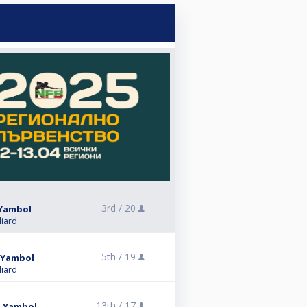
3rd /
20
 Yambol
liard
5th /
19
- Yambol
liard
13th /
17
- Yambol