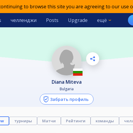
 continuing to browse this site you are agreeing to our use o
s
челленджи
Posts
Upgrade
ещё
Diana Miteva
Bulgaria
Забрать профиль
ew
турниры
Матчи
Рейтинги
команды
чел