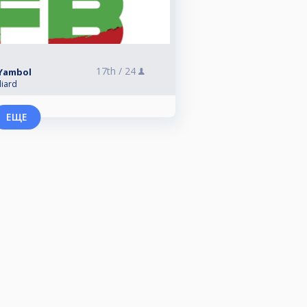
17th /
24
 Yambol
liard
ЕЩЕ