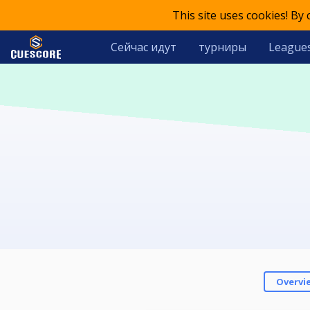
This site uses cookies! By
Сейчас идут
турниры
League
Overvi