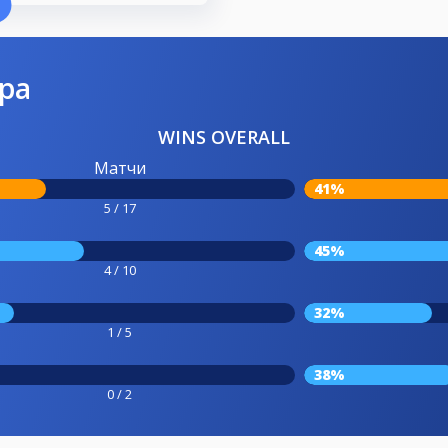
ра
WINS OVERALL
Матчи
41%
5 / 17
45%
4 / 10
32%
1 / 5
38%
0 / 2