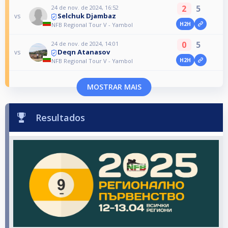
2
5
24 de nov. de 2024, 16:52
Selchuk Djambaz
vs
H2H
NFB Regional Tour V - Yambol
0
5
24 de nov. de 2024, 14:01
Deqn Atanasov
vs
H2H
NFB Regional Tour V - Yambol
MOSTRAR MAIS
Resultados