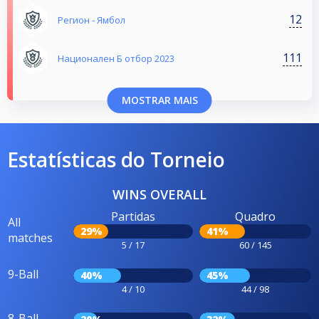
12
Регион - Ямбол
111
Национален Б отбор 2023
MOSTRAR MAIS
Estatísticas do Torneio
WINS OVERALL
Partidas
Quadro
All
29%
41%
matches
5 / 17
60 / 145
9-Ball
40%
45%
4 / 10
44 / 98
8-Ball