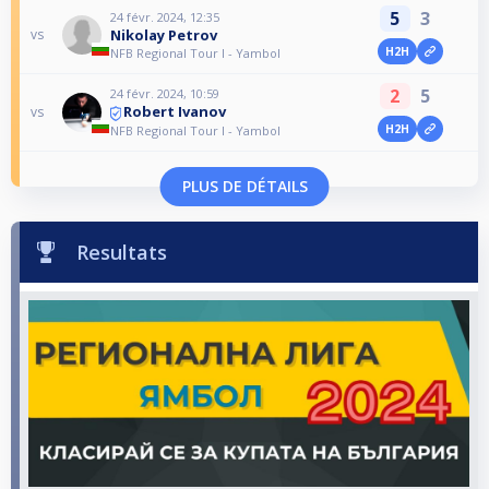
5
3
24 févr. 2024, 12:35
Nikolay Petrov
vs
H2H
NFB Regional Tour I - Yambol
2
5
24 févr. 2024, 10:59
Robert Ivanov
vs
H2H
NFB Regional Tour I - Yambol
PLUS DE DÉTAILS
Resultats