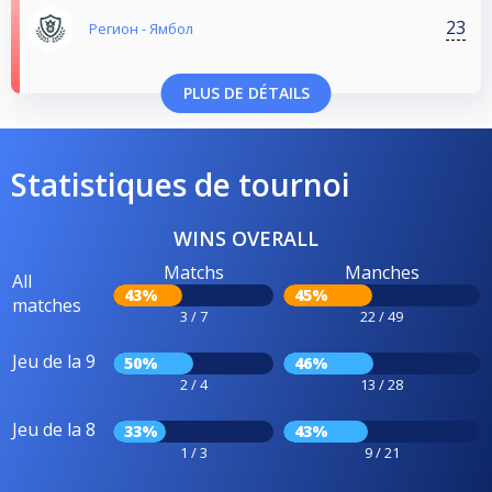
23
Регион - Ямбол
PLUS DE DÉTAILS
Statistiques de tournoi
WINS OVERALL
Matchs
Manches
All
43%
45%
matches
3 / 7
22 / 49
Jeu de la 9
50%
46%
2 / 4
13 / 28
Jeu de la 8
33%
43%
1 / 3
9 / 21