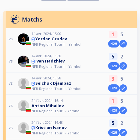
Matchs
1
5
14 avr. 2024, 15:00
Yordan Grudev
vs
H2H
NFB Regional Tour II - Yambol
5
2
14 avr. 2024, 13:50
Ivan Hadzhiev
vs
H2H
NFB Regional Tour II - Yambol
3
5
14 avr. 2024, 10:28
Selchuk Djambaz
vs
H2H
NFB Regional Tour II - Yambol
1
5
24 févr. 2024, 16:14
Anton Mihailov
vs
H2H
NFB Regional Tour I - Yambol
5
2
24 févr. 2024, 14:48
Kristian Ivanov
vs
H2H
NFB Regional Tour I - Yambol