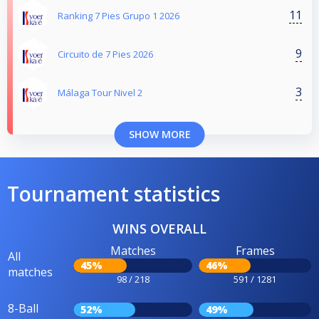
11
Ranking 7 Pies Grupo 1 2026
9
Circuito de 7 Pies 2026
3
Málaga Tour Nivel 2
SHOW MORE
Tournament statistics
WINS OVERALL
Matches
Frames
All
45%
46%
matches
98 / 218
591 / 1281
8-Ball
52%
49%