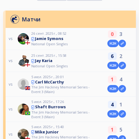
Матчи
0
3
26 сент. 2025 г., 08:52
Jamie Symons
vs
H2H
National Open Singles
6
2
25 сент. 2025 г., 15:58
Jay Karia
vs
H2H
National Open Singles
5 июл. 2025 г., 20:01
1
4
Carl McCarthy
vs
The Jim Hackney Memorial Series -
H2H
Event 3 (Main)
5 июл. 2025 г., 17:26
4
1
Shaft Burrows
vs
The Jim Hackney Memorial Series -
H2H
Event 3 (Main)
5 июл. 2025 г., 15:40
1
5
Mike Junior
vs
The Jim Hackney Memorial Series -
H2H