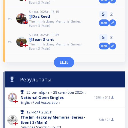
Event 3 (Main)
5 июл. 2025 г., 13:15
5
2
Daz Reed
vs
The Jim Hackney Memorial Series -
H2H
Event 3 (Main)
5 июл. 2025 г., 11:49
5
3
Sean Grant
vs
The Jim Hackney Memorial Series -
H2H
Event 3 (Main)
ЕЩЕ
Результаты
25 сентября г. - 28 сентября 2025 г.
National Open Singles
129th /
512
English Pool Association
12 июля 2025 г.
The Jim Hackney Memorial Series -
5th /
24
Event 3 (Main)
Gwynnes Sports Club Ltd