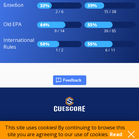
Блэкбол
33%
39%
2 / 6
15 / 38
Old EPA
64%
55%
9 / 14
36 / 65
International
50%
55%
Rules
1 / 2
6 / 11
Feedback
© 2015-2026 CueScore International
This site uses cookies! By continuing to browse this
site you are agreeing to our use of cookies.
Read