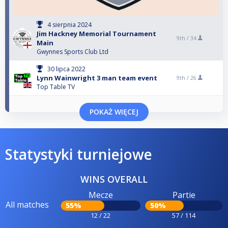
4 sierpnia 2024
Jim Hackney Memorial Tournament
9th /
34
Main
Gwynnes Sports Club Ltd
30 lipca 2022
Lynn Wainwright 3 man team event
9th /
26
Top Table TV
POKAŻ WIĘCEJ
Statystyki turniejowe
WINS OVERALL
Mecze
Partie
All matches
55%
50%
12 / 22
57 / 114