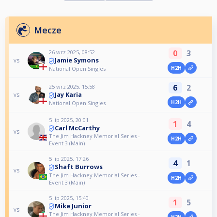
Mecze
0
3
26 wrz 2025, 08:52
Jamie Symons
vs
H2H
National Open Singles
6
2
25 wrz 2025, 15:58
Jay Karia
vs
H2H
National Open Singles
5 lip 2025, 20:01
1
4
Carl McCarthy
vs
The Jim Hackney Memorial Series -
H2H
Event 3 (Main)
5 lip 2025, 17:26
4
1
Shaft Burrows
vs
The Jim Hackney Memorial Series -
H2H
Event 3 (Main)
5 lip 2025, 15:40
1
5
Mike Junior
vs
The Jim Hackney Memorial Series -
H2H