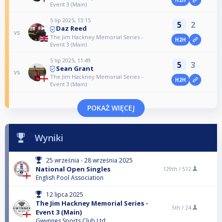
Event 3 (Main)
5 lip 2025, 13:15
5
2
Daz Reed
vs
The Jim Hackney Memorial Series -
H2H
Event 3 (Main)
5 lip 2025, 11:49
5
3
Sean Grant
vs
The Jim Hackney Memorial Series -
H2H
Event 3 (Main)
POKAŻ WIĘCEJ
Wyniki
25 września - 28 września 2025
National Open Singles
129th /
512
English Pool Association
12 lipca 2025
The Jim Hackney Memorial Series -
5th /
24
Event 3 (Main)
Gwynnes Sports Club Ltd