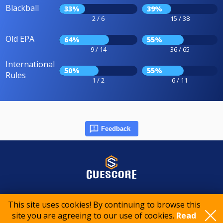
Blackball
33%
39%
2 / 6
15 / 38
Old EPA
64%
55%
9 / 14
36 / 65
International
50%
55%
Rules
1 / 2
6 / 11
Feedback
© 2015-2026 CueScore International
This site uses cookies! By continuing to browse this
site you are agreeing to our use of cookies.
Read