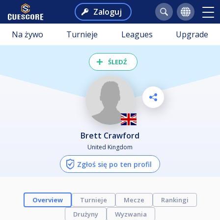
Zaloguj
Na żywo
Turnieje
Leagues
Upgrade
ŚLEDŹ
Brett Crawford
United Kingdom
Zgłoś się po ten profil
Overview
Turnieje
Mecze
Rankingi
Drużyny
Wyzwania