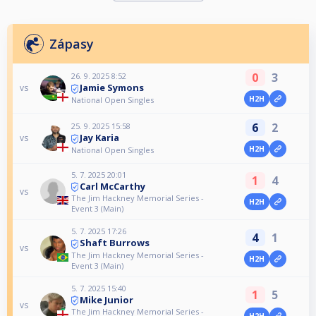
Zápasy
0
3
26. 9. 2025 8:52
Jamie Symons
vs
H2H
National Open Singles
6
2
25. 9. 2025 15:58
Jay Karia
vs
H2H
National Open Singles
5. 7. 2025 20:01
1
4
Carl McCarthy
vs
The Jim Hackney Memorial Series -
H2H
Event 3 (Main)
5. 7. 2025 17:26
4
1
Shaft Burrows
vs
The Jim Hackney Memorial Series -
H2H
Event 3 (Main)
5. 7. 2025 15:40
1
5
Mike Junior
vs
The Jim Hackney Memorial Series -
H2H