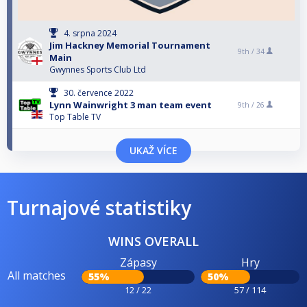
4. srpna 2024
Jim Hackney Memorial Tournament
9th /
34
Main
Gwynnes Sports Club Ltd
30. července 2022
Lynn Wainwright 3 man team event
9th /
26
Top Table TV
UKAŽ VÍCE
Turnajové statistiky
WINS OVERALL
Zápasy
Hry
All matches
55%
50%
12 / 22
57 / 114