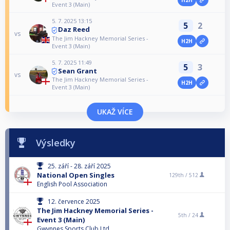
Event 3 (Main)
5. 7. 2025 13:15
5
2
Daz Reed
vs
The Jim Hackney Memorial Series -
H2H
Event 3 (Main)
5. 7. 2025 11:49
5
3
Sean Grant
vs
The Jim Hackney Memorial Series -
H2H
Event 3 (Main)
UKAŽ VÍCE
Výsledky
25. září - 28. září 2025
National Open Singles
129th /
512
English Pool Association
12. července 2025
The Jim Hackney Memorial Series -
5th /
24
Event 3 (Main)
Gwynnes Sports Club Ltd