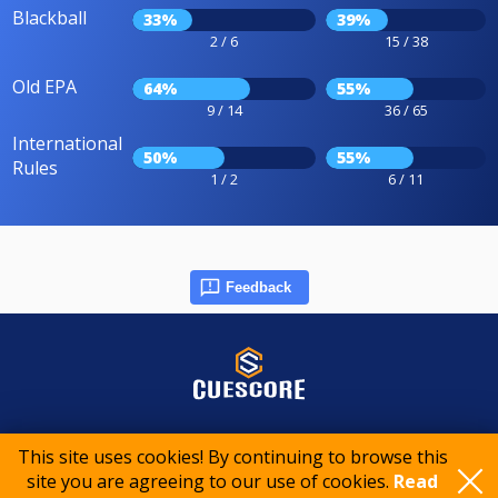
Blackball
33%
39%
2 / 6
15 / 38
Old EPA
64%
55%
9 / 14
36 / 65
International
50%
55%
Rules
1 / 2
6 / 11
Feedback
© 2015-2026 CueScore International
This site uses cookies! By continuing to browse this
site you are agreeing to our use of cookies.
Read