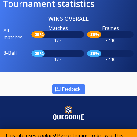
Tournament statistics
WINS OVERALL
Matches
Frames
All
25%
30%
matches
1 / 4
3 / 10
8-Ball
25%
30%
1 / 4
3 / 10
Feedback
© 2015-2026 CueScore International
This site uses cookies! By continuing to browse this