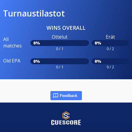
Turnaustilastot
WINS OVERALL
Ottelut
Erät
All
0%
0%
matches
0 / 1
0 / 2
Old EPA
0%
0%
0 / 1
0 / 2
Feedback