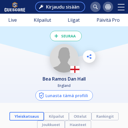
Kirjaudu sisään
Live
Kilpailut
Liigat
Päivitä Pro
SEURAA
Bea Ramos Dan Hall
England
Lunasta tämä profiili
Yleiskatsaus
Kilpailut
Ottelut
Rankingit
Joukkueet
Haasteet