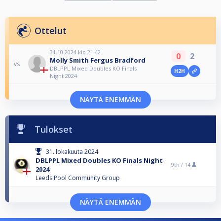
Ottelut
31.10.2024 klo 21.42
0
2
Molly Smith Fergus Bradford
vs
DBLPPL Mixed Doubles KO Finals
H2H
Night 2024
NÄYTÄ ENEMMÄN
Tulokset
31. lokakuuta 2024
DBLPPL Mixed Doubles KO Finals Night
9th /
14
2024
Leeds Pool Community Group
NÄYTÄ ENEMMÄN