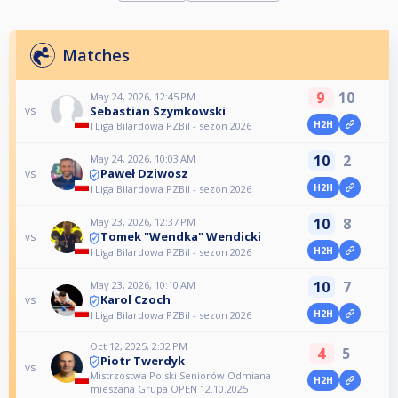
Matches
9
10
May 24, 2026, 12:45 PM
Sebastian Szymkowski
vs
H2H
I Liga Bilardowa PZBil - sezon 2026
10
2
May 24, 2026, 10:03 AM
Paweł Dziwosz
vs
H2H
I Liga Bilardowa PZBil - sezon 2026
10
8
May 23, 2026, 12:37 PM
Tomek "Wendka" Wendicki
vs
H2H
I Liga Bilardowa PZBil - sezon 2026
10
7
May 23, 2026, 10:10 AM
Karol Czoch
vs
H2H
I Liga Bilardowa PZBil - sezon 2026
Oct 12, 2025, 2:32 PM
4
5
Piotr Twerdyk
vs
Mistrzostwa Polski Seniorów Odmiana
H2H
mieszana Grupa OPEN 12.10.2025