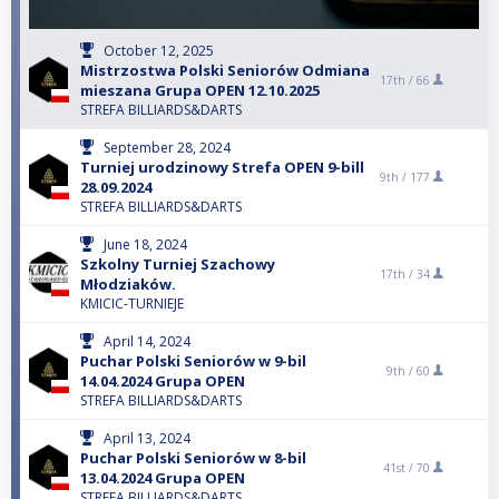
October 12, 2025
Mistrzostwa Polski Seniorów Odmiana
17th /
66
mieszana Grupa OPEN 12.10.2025
STREFA BILLIARDS&DARTS
September 28, 2024
Turniej urodzinowy Strefa OPEN 9-bill
9th /
177
28.09.2024
STREFA BILLIARDS&DARTS
June 18, 2024
Szkolny Turniej Szachowy
17th /
34
Młodziaków.
KMICIC-TURNIEJE
April 14, 2024
Puchar Polski Seniorów w 9-bil
9th /
60
14.04.2024 Grupa OPEN
STREFA BILLIARDS&DARTS
April 13, 2024
Puchar Polski Seniorów w 8-bil
41st /
70
13.04.2024 Grupa OPEN
STREFA BILLIARDS&DARTS