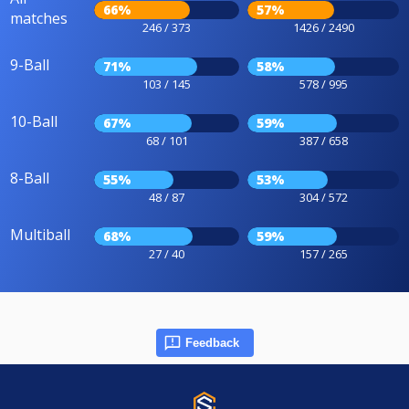
66%
57%
matches
246 / 373
1426 / 2490
9-Ball
71%
58%
103 / 145
578 / 995
10-Ball
67%
59%
68 / 101
387 / 658
8-Ball
55%
53%
48 / 87
304 / 572
Multiball
68%
59%
27 / 40
157 / 265
Feedback