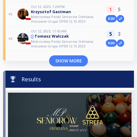
Oct 12, 2025, 1:24 PM
1
5
Krzysztof Gastman
vs
Mistrzostwa Polski Seniorów Odmiana
H2H
mieszana Grupa OPEN 12.10.2025
Oct 12, 2025, 11:43 AM
5
3
Tomasz Walczak
vs
Mistrzostwa Polski Seniorów Odmiana
H2H
mieszana Grupa OPEN 12.10.2025
SHOW MORE
Results