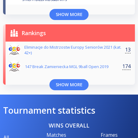
SHOW MORE
Rankings
Eliminacje do Mistrzostw Europy Seniorów 2021 (kat.
13
42+)
174
147 Break Zamieniecka MGL 9ball Open 2019
SHOW MORE
Tournament statistics
WINS OVERALL
Matches
Frames
All