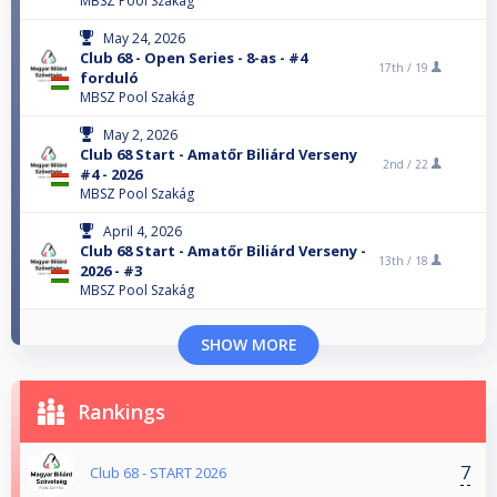
MBSZ Pool Szakág
May 24, 2026
Club 68 - Open Series - 8-as - #4
17th /
19
forduló
MBSZ Pool Szakág
May 2, 2026
Club 68 Start - Amatőr Biliárd Verseny
2nd /
22
#4 - 2026
MBSZ Pool Szakág
April 4, 2026
Club 68 Start - Amatőr Biliárd Verseny -
13th /
18
2026 - #3
MBSZ Pool Szakág
SHOW MORE
Rankings
7
Club 68 - START 2026