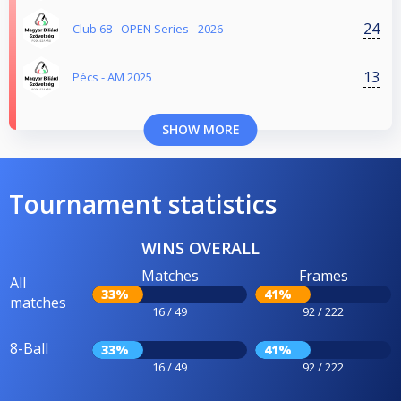
24
Club 68 - OPEN Series - 2026
13
Pécs - AM 2025
SHOW MORE
Tournament statistics
WINS OVERALL
Matches
Frames
All
33%
41%
matches
16 / 49
92 / 222
8-Ball
33%
41%
16 / 49
92 / 222