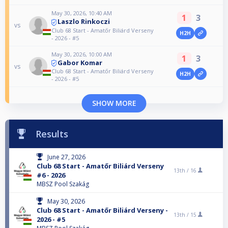
May 30, 2026, 10:40 AM
1
3
Laszlo Rinkoczi
vs
Club 68 Start - Amatőr Biliárd Verseny
H2H
- 2026 - #5
May 30, 2026, 10:00 AM
1
3
Gabor Komar
vs
Club 68 Start - Amatőr Biliárd Verseny
H2H
- 2026 - #5
SHOW MORE
Results
June 27, 2026
Club 68 Start - Amatőr Biliárd Verseny
13th /
16
#6 - 2026
MBSZ Pool Szakág
May 30, 2026
Club 68 Start - Amatőr Biliárd Verseny -
13th /
15
2026 - #5