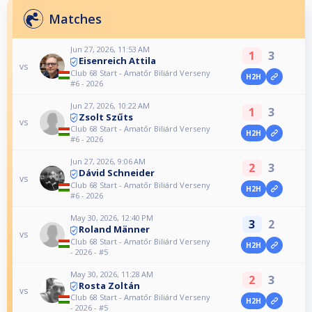
Matches
Jun 27, 2026, 11:53 AM
1
3
Eisenreich Attila
vs
Club 68 Start - Amatőr Biliárd Verseny
H2H
#6 - 2026
Jun 27, 2026, 10:22 AM
1
3
Zsolt Szűts
vs
Club 68 Start - Amatőr Biliárd Verseny
H2H
#6 - 2026
Jun 27, 2026, 9:06 AM
2
3
Dávid Schneider
vs
Club 68 Start - Amatőr Biliárd Verseny
H2H
#6 - 2026
May 30, 2026, 12:40 PM
3
2
Roland Männer
vs
Club 68 Start - Amatőr Biliárd Verseny
H2H
- 2026 - #5
May 30, 2026, 11:28 AM
2
3
Rosta Zoltán
vs
Club 68 Start - Amatőr Biliárd Verseny
H2H
- 2026 - #5