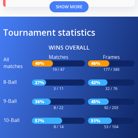
SHOW MORE
Tournament statistics
WINS OVERALL
Matches
Frames
All
40%
46%
matches
19 / 47
177 / 383
8-Ball
27%
42%
3 / 11
32 / 76
9-Ball
36%
45%
8 / 22
92 / 203
10-Ball
57%
51%
8 / 14
53 / 104