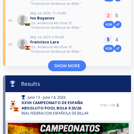
"Federación Andaluza de Billar"
May 24, 2026, 11:16 AM
2
5
Ivo Boyanov
vs
Cto. Andalucía Abs Bola 10
H2H
"Federación Andaluza de Billar"
May 24, 2026, 9:59 AM
5
4
Francisco Lara
vs
Cto. Andalucía Abs Bola 10
H2H
"Federación Andaluza de Billar"
SHOW MORE
Results
June 13 - June 14, 2026
XXVII CAMPEONATO DE ESPAÑA
97th /
130
ABSOLUTO POOL BOLA 9 25/26
REAL FEDERACION ESPAÑOLA DE BILLAR