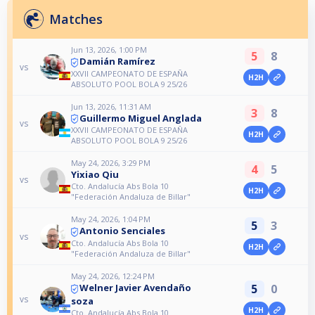
Matches
Jun 13, 2026, 1:00 PM
5
8
Damián Ramírez
vs
XXVII CAMPEONATO DE ESPAÑA
H2H
ABSOLUTO POOL BOLA 9 25/26
Jun 13, 2026, 11:31 AM
3
8
Guillermo Miguel Anglada
vs
XXVII CAMPEONATO DE ESPAÑA
H2H
ABSOLUTO POOL BOLA 9 25/26
May 24, 2026, 3:29 PM
4
5
Yixiao Qiu
vs
Cto. Andalucía Abs Bola 10
H2H
"Federación Andaluza de Billar"
May 24, 2026, 1:04 PM
5
3
Antonio Senciales
vs
Cto. Andalucía Abs Bola 10
H2H
"Federación Andaluza de Billar"
May 24, 2026, 12:24 PM
5
0
Welner Javier Avendaño
vs
soza
H2H
Cto. Andalucía Abs Bola 10