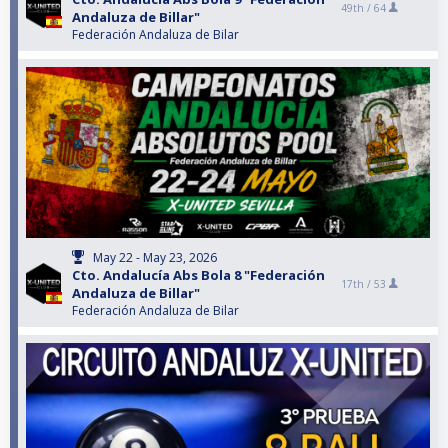
49th /
64
Andaluza de Billar"
Federación Andaluza de Bilar
May 22 - May 23, 2026
Cto. Andalucía Abs Bola 8 "Federación
17th /
53
Andaluza de Billar"
Federación Andaluza de Bilar