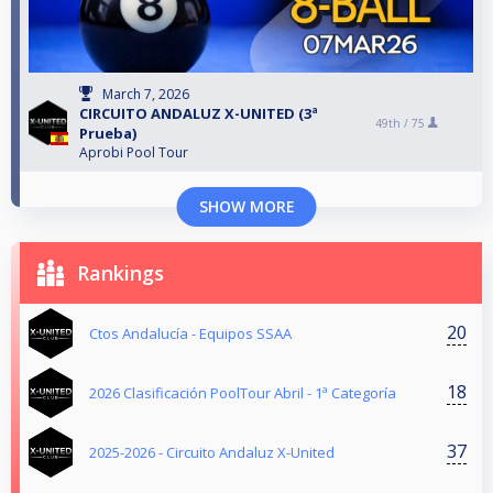
March 7, 2026
CIRCUITO ANDALUZ X-UNITED (3ª
49th /
75
Prueba)
Aprobi Pool Tour
SHOW MORE
Rankings
20
Ctos Andalucía - Equipos SSAA
18
2026 Clasificación PoolTour Abril - 1ª Categoría
37
2025-2026 - Circuito Andaluz X-United