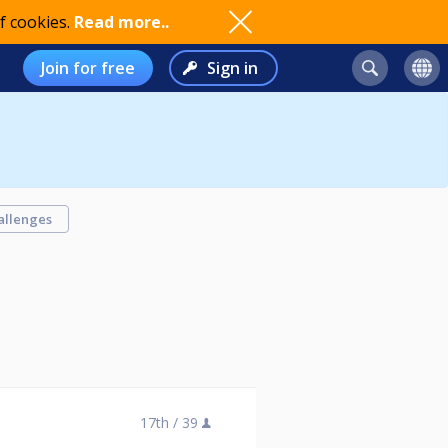
f cookies.
Read more..
Join for free
Sign in
allenges
17th /
39