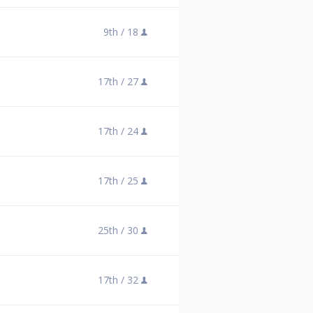
9th /
18
17th /
27
17th /
24
17th /
25
25th /
30
17th /
32