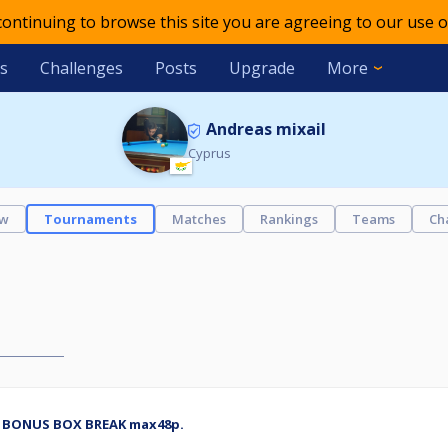
 continuing to browse this site you are agreeing to our use o
s
Challenges
Posts
Upgrade
More
Andreas mixail
Cyprus
ew
Tournaments
Matches
Rankings
Teams
Ch
00 BONUS BOX BREAK max48p.