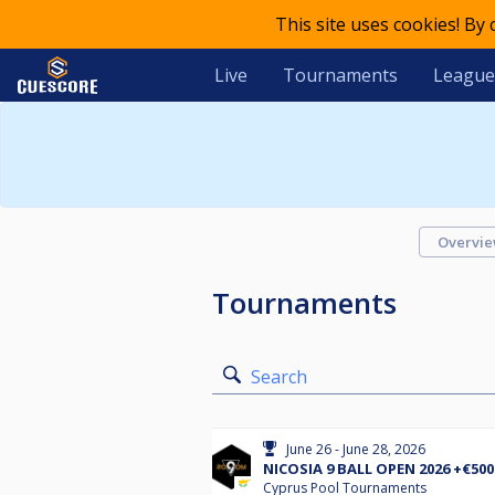
This site uses cookies! By
Live
Tournaments
League
Overvi
Tournaments
Search
June 26 - June 28, 2026
NICOSIA 9 BALL OPEN 2026 +€5
Cyprus Pool Tournaments