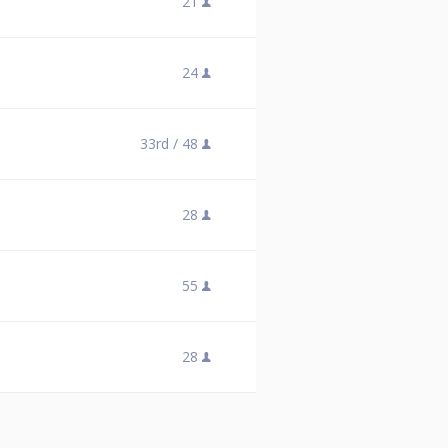
21
24
33rd /
48
28
55
28