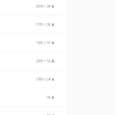
25th /
30
17th /
30
13th /
31
25th /
32
13th /
28
40