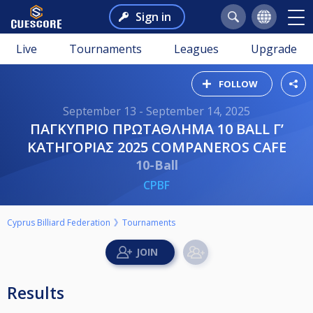
Sign in
Live
Tournaments
Leagues
Upgrade
FOLLOW
September 13 - September 14, 2025
ΠΑΓΚΥΠΡΙΟ ΠΡΩΤΑΘΛΗΜΑ 10 BALL Γ’
ΚΑΤΗΓΟΡΙΑΣ 2025 COMPANEROS CAFE
10-Ball
CPBF
Cyprus Billiard Federation
Tournaments
Results