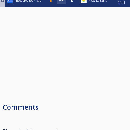
52
Theodoros Tourlidas
Nicos Katsellis
14:13
Comments