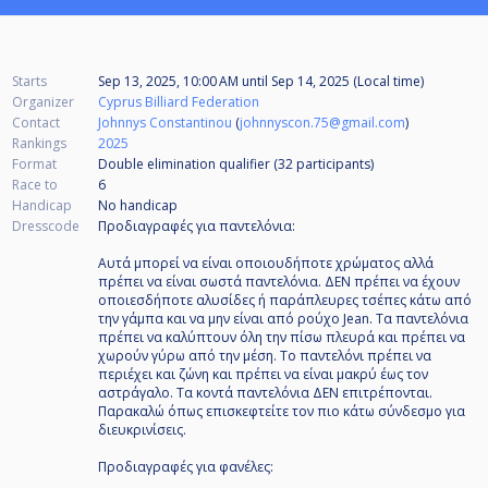
Starts
Sep 13, 2025, 10:00 AM
until
Sep 14, 2025 (Local time)
Organizer
Cyprus Billiard Federation
Contact
Johnnys Constantinou
(
johnnyscon.75@gmail.com
)
Rankings
2025
Format
Double elimination qualifier (32
participants
)
Race to
6
Handicap
No handicap
Dresscode
Προδιαγραφές για παντελόνια:
Αυτά μπορεί να είναι οποιουδήποτε χρώματος αλλά
πρέπει να είναι σωστά παντελόνια. ΔΕΝ πρέπει να έχουν
οποιεσδήποτε αλυσίδες ή παράπλευρες τσέπες κάτω από
την γάμπα και να μην είναι από ρούχο Jean. Τα παντελόνια
πρέπει να καλύπτουν όλη την πίσω πλευρά και πρέπει να
χωρούν γύρω από την μέση. Το παντελόνι πρέπει να
περιέχει και ζώνη και πρέπει να είναι μακρύ έως τον
αστράγαλο. Τα κοντά παντελόνια ΔΕΝ επιτρέπονται.
Παρακαλώ όπως επισκεφτείτε τον πιο κάτω σύνδεσμο για
διευκρινίσεις.
Προδιαγραφές για φανέλες: