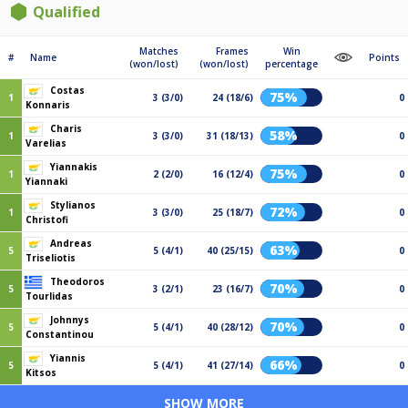
Qualified
Matches
Frames
Win
#
Name
Points
(won/lost)
(won/lost)
percentage
Costas
75%
1
3 (3/0)
24 (18/6)
0
Konnaris
Charis
58%
1
3 (3/0)
31 (18/13)
0
Varelias
Yiannakis
75%
1
2 (2/0)
16 (12/4)
0
Yiannaki
Stylianos
72%
1
3 (3/0)
25 (18/7)
0
Christofi
Andreas
63%
5
5 (4/1)
40 (25/15)
0
Triseliotis
Theodoros
70%
5
3 (2/1)
23 (16/7)
0
Tourlidas
Johnnys
70%
5
5 (4/1)
40 (28/12)
0
Constantinou
Yiannis
66%
5
5 (4/1)
41 (27/14)
0
Kitsos
SHOW MORE