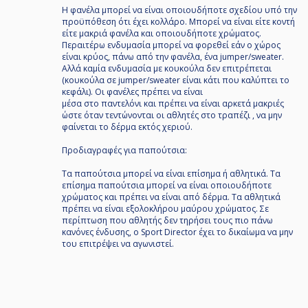
Η φανέλα μπορεί να είναι οποιουδήποτε σχεδίου υπό την
προϋπόθεση ότι έχει κολλάρο. Mπορεί να είναι είτε κοντή
είτε μακριά φανέλα και οποιουδήποτε χρώματος.
Περαιτέρω ενδυμασία μπορεί να φορεθεί εάν ο χώρος
είναι κρύος, πάνω από την φανέλα, ένα jumper/sweater.
Αλλά καμία ενδυμασία με κουκούλα δεν επιτρέπεται
(κουκούλα σε jumper/sweater είναι κάτι που καλύπτει το
κεφάλι). Οι φανέλες πρέπει να είναι
μέσα στο παντελόνι και πρέπει να είναι αρκετά μακριές
ώστε όταν τεντώνονται οι αθλητές στο τραπέζι , να μην
φαίνεται το δέρμα εκτός χεριού.
Προδιαγραφές για παπούτσια:
Τα παπούτσια μπορεί να είναι επίσημα ή αθλητικά. Τα
επίσημα παπούτσια μπορεί να είναι οποιουδήποτε
χρώματος και πρέπει να είναι από δέρμα. Τα αθλητικά
πρέπει να είναι εξολοκλήρου μαύρου χρώματος. Σε
περίπτωση που αθλητής δεν τηρήσει τους πιο πάνω
κανόνες ένδυσης, ο Sport Director έχει το δικαίωμα να μην
του επιτρέψει να αγωνιστεί.