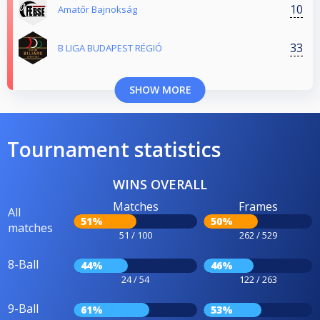
10
Amatőr Bajnokság
33
B LIGA BUDAPEST RÉGIÓ
SHOW MORE
Tournament statistics
WINS OVERALL
Matches
Frames
All
51%
50%
matches
51 / 100
262 / 529
8-Ball
44%
46%
24 / 54
122 / 263
9-Ball
61%
53%