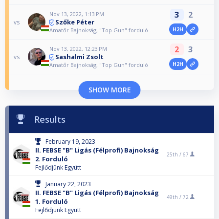
3
2
Nov 13, 2022, 1:13 PM
Szőke Péter
vs
H2H
Amatőr Bajnokság, "Top Gun" forduló
2
3
Nov 13, 2022, 12:23 PM
Sashalmi Zsolt
vs
H2H
Amatőr Bajnokság, "Top Gun" forduló
SHOW MORE
Results
February 19, 2023
II. FEBSE "B" Ligás (Félprofi) Bajnokság
25th /
67
2. Forduló
Fejlődjünk Együtt
January 22, 2023
II. FEBSE "B" Ligás (Félprofi) Bajnokság
49th /
72
1. Forduló
Fejlődjünk Együtt