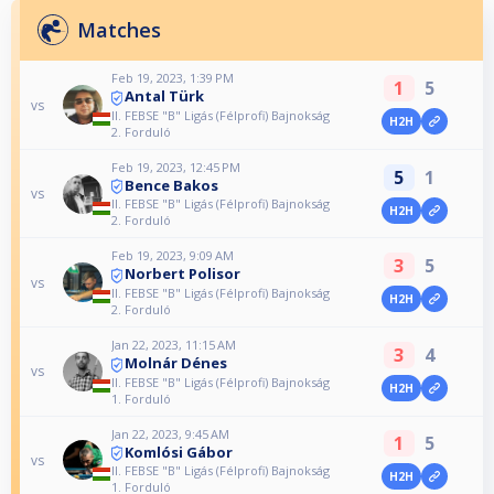
Matches
Feb 19, 2023, 1:39 PM
1
5
Antal Türk
vs
II. FEBSE "B" Ligás (Félprofi) Bajnokság
H2H
2. Forduló
Feb 19, 2023, 12:45 PM
5
1
Bence Bakos
vs
II. FEBSE "B" Ligás (Félprofi) Bajnokság
H2H
2. Forduló
Feb 19, 2023, 9:09 AM
3
5
Norbert Polisor
vs
II. FEBSE "B" Ligás (Félprofi) Bajnokság
H2H
2. Forduló
Jan 22, 2023, 11:15 AM
3
4
Molnár Dénes
vs
II. FEBSE "B" Ligás (Félprofi) Bajnokság
H2H
1. Forduló
Jan 22, 2023, 9:45 AM
1
5
Komlósi Gábor
vs
II. FEBSE "B" Ligás (Félprofi) Bajnokság
H2H
1. Forduló