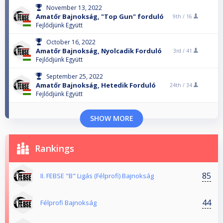
November 13, 2022
Amatőr Bajnokság, "Top Gun" forduló
9th /
16
Fejlődjünk Együtt
October 16, 2022
Amatőr Bajnokság, Nyolcadik Forduló
3rd /
41
Fejlődjünk Együtt
September 25, 2022
Amatőr Bajnokság, Hetedik Forduló
24th /
34
Fejlődjünk Együtt
SHOW MORE
Rankings
85
II. FEBSE "B" Ligás (Félprofi) Bajnokság
44
Félprofi Bajnokság