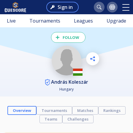
Sign in
Live
Tournaments
Leagues
Upgrade
FOLLOW
András Koleszár
Hungary
Overview
Tournaments
Matches
Rankings
Teams
Challenges