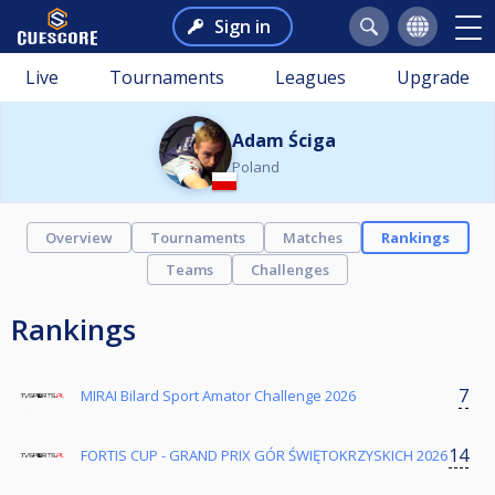
Sign in
Live
Tournaments
Leagues
Upgrade
Adam Ściga
Poland
Overview
Tournaments
Matches
Rankings
Teams
Challenges
Rankings
7
MIRAI Bilard Sport Amator Challenge 2026
14
FORTIS CUP - GRAND PRIX GÓR ŚWIĘTOKRZYSKICH 2026