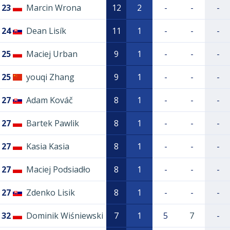
23
Marcin Wrona
12
2
-
-
-
24
Dean Lisík
11
1
-
-
-
25
Maciej Urban
9
1
-
-
-
25
youqi Zhang
9
1
-
-
-
27
Adam Kováč
8
1
-
-
-
27
Bartek Pawlik
8
1
-
-
-
27
Kasia Kasia
8
1
-
-
-
27
Maciej Podsiadło
8
1
-
-
-
27
Zdenko Lisik
8
1
-
-
-
32
Dominik Wiśniewski
7
1
5
7
-