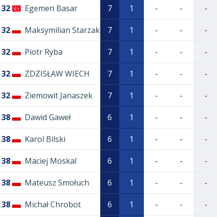
32
Egemen Basar
7
1
-
-
-
32
Maksymilian Starzak
7
1
-
-
-
32
Piotr Ryba
7
1
-
-
-
32
ZDZISŁAW WIECH
7
1
-
-
-
32
Ziemowit Janaszek
7
1
-
-
-
38
Dawid Gaweł
6
1
-
-
-
38
Karol Bilski
6
1
-
-
-
38
Maciej Moskal
6
1
-
-
-
38
Mateusz Smołuch
6
1
-
-
-
38
Michał Chrobot
6
1
-
-
-