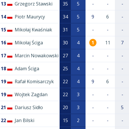
13
Grzegorz Stawski
35
5
-
-
-
14
Piotr Maurycy
34
5
9
6
-
15
Mikołaj Kwaśniak
31
5
-
-
-
16
Mikołaj Ściga
30
4
1
11
7
17
Marcin Nowakowski
27
4
-
-
-
18
Adam Ściga
25
4
-
-
-
19
Rafał Komisarczyk
22
4
9
6
-
19
Wojtek Zagdan
22
3
-
-
-
21
Dariusz Sidło
20
3
-
-
5
22
Jan Bilski
15
2
-
-
-