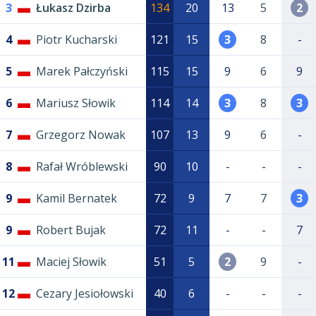
3
Łukasz Dzirba
134
20
13
5
2
4
Piotr Kucharski
121
15
3
8
-
5
Marek Pałczyński
115
15
9
6
9
6
Mariusz Słowik
114
14
3
8
3
7
Grzegorz Nowak
107
13
9
6
-
8
Rafał Wróblewski
90
10
-
-
-
9
Kamil Bernatek
72
9
7
7
3
9
Robert Bujak
72
11
-
-
7
11
Maciej Słowik
51
5
2
9
-
12
Cezary Jesiołowski
40
6
-
-
-