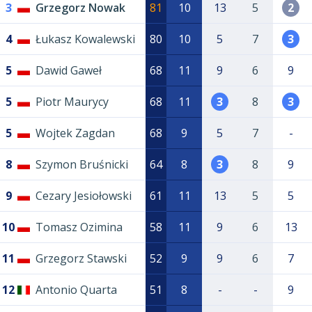
3
Grzegorz Nowak
81
10
13
5
2
4
Łukasz Kowalewski
80
10
5
7
3
5
Dawid Gaweł
68
11
9
6
9
5
Piotr Maurycy
68
11
3
8
3
5
Wojtek Zagdan
68
9
5
7
-
8
Szymon Bruśnicki
64
8
3
8
9
9
Cezary Jesiołowski
61
11
13
5
5
10
Tomasz Ozimina
58
11
9
6
13
11
Grzegorz Stawski
52
9
9
6
7
12
Antonio Quarta
51
8
-
-
9