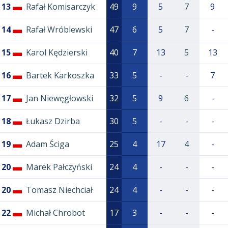
13
Rafał Komisarczyk
49
9
5
7
9
14
Rafał Wróblewski
47
6
5
7
-
15
Karol Kędzierski
40
7
13
5
13
16
Bartek Karkoszka
33
5
-
-
7
17
Jan Niewęgłowski
32
5
9
6
-
18
Łukasz Dzirba
30
5
-
-
-
19
Adam Ściga
25
4
17
4
-
20
Marek Pałczyński
24
4
-
-
-
20
Tomasz Niechciał
24
4
-
-
-
22
Michał Chrobot
17
3
-
-
-