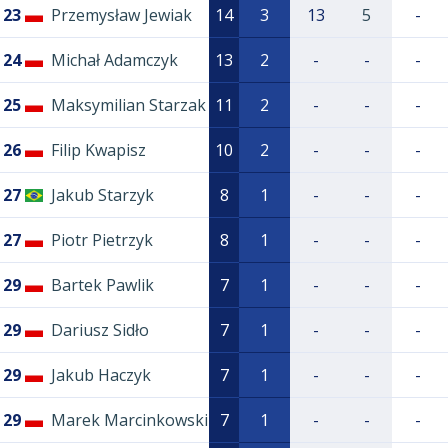
23
Przemysław Jewiak
14
3
13
5
-
24
Michał Adamczyk
13
2
-
-
-
25
Maksymilian Starzak
11
2
-
-
-
26
Filip Kwapisz
10
2
-
-
-
27
Jakub Starzyk
8
1
-
-
-
27
Piotr Pietrzyk
8
1
-
-
-
29
Bartek Pawlik
7
1
-
-
-
29
Dariusz Sidło
7
1
-
-
-
29
Jakub Haczyk
7
1
-
-
-
29
Marek Marcinkowski
7
1
-
-
-