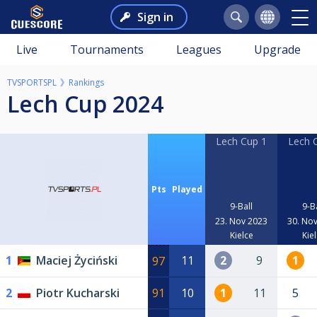
Sign in
Live
Tournaments
Leagues
Upgrade
TVSPORTSPL
Rankings
Lech Cup 2024
Lech Cup 1
Lech 
Pts
Played
9-Ball
9-B
23. Nov 2023
30. No
Kielce
Kie
1
Maciej Życiński
11
2
9
1
97
2
Piotr Kucharski
91
10
1
11
5