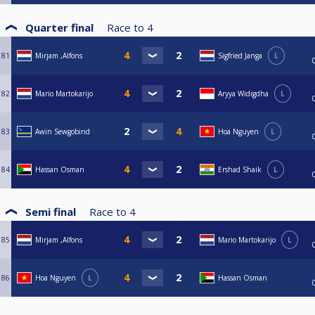
Quarter final
Race to
4
81
Mirjam ,Alfons
Sigfried Janga
L
82
Mario Martokarijo
Aryya Widigdha
L
83
Awin Sewgobind
Hoa Nguyen
L
84
Hassan Osman
Ershad Shaik
L
Semi final
Race to
4
85
Mirjam ,Alfons
Mario Martokarijo
L
86
Hoa Nguyen
L
Hassan Osman