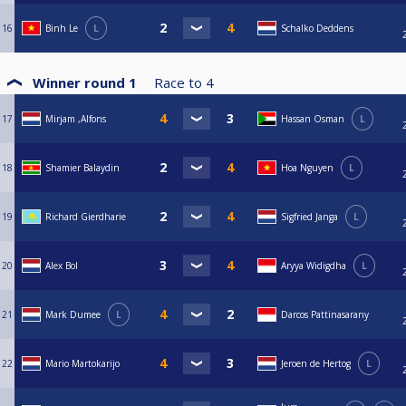
16
Binh Le
L
Schalko Deddens
Winner round 1
Race to
4
17
Mirjam ,Alfons
Hassan Osman
L
18
Shamier Balaydin
Hoa Nguyen
L
19
Richard Gierdharie
Sigfried Janga
L
20
Alex Bol
Aryya Widigdha
L
21
Mark Dumee
L
Darcos Pattinasarany
22
Mario Martokarijo
Jeroen de Hertog
L