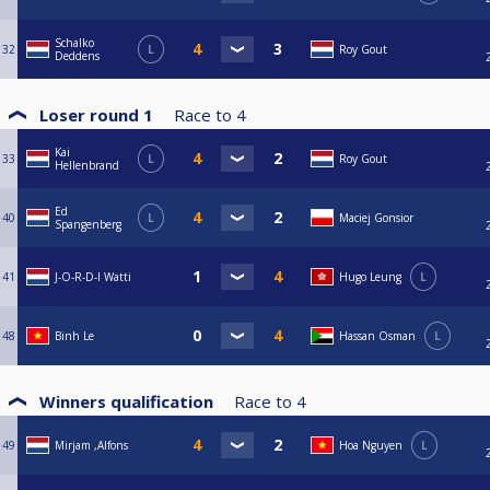
Schalko
32
L
Roy Gout
Deddens
Loser round 1
Race to
4
Kai
33
L
Roy Gout
Hellenbrand
Ed
40
L
Maciej Gonsior
Spangenberg
41
J-O-R-D-I Watti
Hugo Leung
L
48
Binh Le
Hassan Osman
L
Winners qualification
Race to
4
49
Mirjam ,Alfons
Hoa Nguyen
L