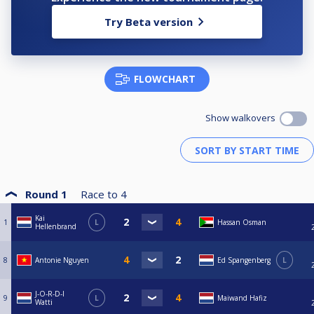
Try Beta version
FLOWCHART
Show walkovers
Round 1
Race to
4
Kai
1
L
Hassan Osman
Hellenbrand
8
Antonie Nguyen
Ed Spangenberg
L
J-O-R-D-I
9
L
Maiwand Hafiz
Watti