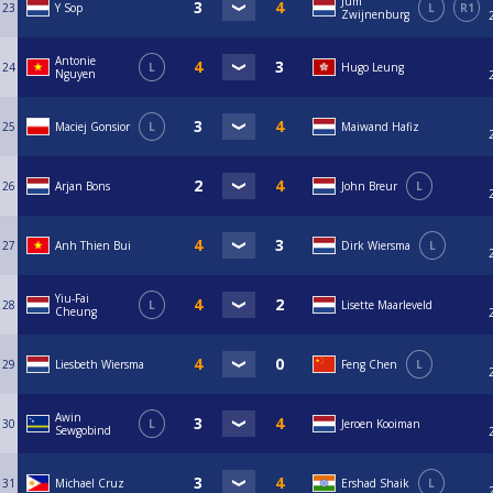
Jum
23
Y Sop
L
R1
Zwijnenburg
Antonie
24
L
Hugo Leung
Nguyen
25
Maciej Gonsior
L
Maiwand Hafiz
26
Arjan Bons
John Breur
L
27
Anh Thien Bui
Dirk Wiersma
L
Yiu-Fai
28
L
Lisette Maarleveld
Cheung
29
Liesbeth Wiersma
Feng Chen
L
Awin
30
L
Jeroen Kooiman
Sewgobind
31
Michael Cruz
Ershad Shaik
L