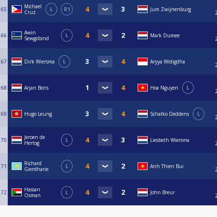
Michael
65
L
R1
Jum Zwijnenburg
Cruz
Awin
66
L
Mark Dumee
Sewgobind
67
Dirk Wiersma
L
Aryya Widigdha
68
Arjan Bons
Hoa Nguyen
L
69
Hugo Leung
Schalko Deddens
L
Jeroen de
70
L
Liesbeth Wiersma
Hertog
Richard
71
L
Anh Thien Bui
Gierdharie
Hassan
72
L
John Breur
Osman