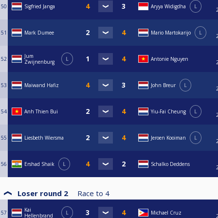
50
Sigfried Janga
Aryya Widigdha
L
51
Mark Dumee
Mario Martokarijo
L
Jum
52
L
Antonie Nguyen
Zwijnenburg
53
Maiwand Hafiz
John Breur
L
54
Anh Thien Bui
Yiu-Fai Cheung
L
55
Liesbeth Wiersma
Jeroen Kooiman
L
56
Ershad Shaik
L
Schalko Deddens
Loser round 2
Race to
4
Kai
57
L
Michael Cruz
Hellenbrand