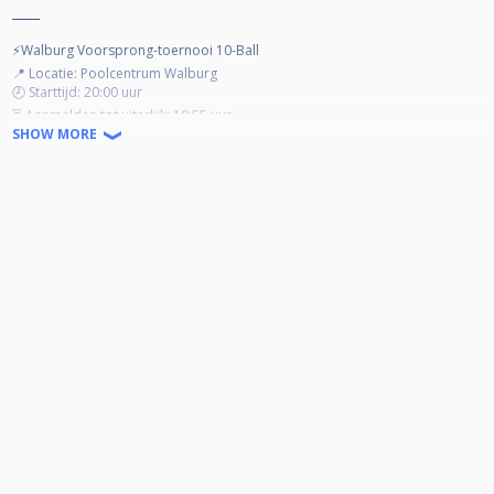
_____
⚡️Walburg Voorsprong-toernooi 10-Ball
📍 Locatie: Poolcentrum Walburg
🕗 Starttijd: 20:00 uur
⏳ Aanmelden tot uiterlijk: 19:55 uur
SHOW MORE
💸 Inschrijfgeld: €10,- (inschrijfgeld = prijzengeld)
📲 Inschrijven via CueScore of direct bij de toernooiorganisatie
⸻
🎱 Spelformat
• 10-ball, race naar 4, alternate break
• 3e klasse of lager: +2 racks voorsprong
• 2e klasse: +1 rack voorsprong
• 1e klasse & hoger: gelijke race
‼️Niveau wordt bepaald door de organisatie
☝️Bij 10+ deelnemers = 3e klasse vs 3e klasse, Beginscore 0-0
✌️Bij 20+ deelnemers = 3e klasse vs 3e klasse, Beginscore 1-1
🤟Bij 30+ deelnemers = 3e klasse vs 3e klasse, Beginscore 2-2
⸻