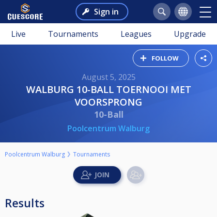
Sign in
Live
Tournaments
Leagues
Upgrade
FOLLOW
August 5, 2025
WALBURG 10-BALL TOERNOOI MET
VOORSPRONG
10-Ball
Poolcentrum Walburg
Poolcentrum Walburg
Tournaments
Results