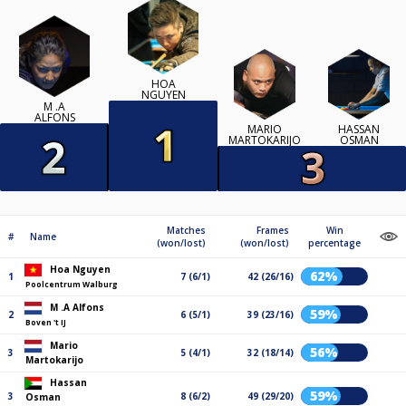
HOA
NGUYEN
M .A
ALFONS
MARIO
HASSAN
MARTOKARIJO
OSMAN
Matches
Frames
Win
#
Name
(won/lost)
(won/lost)
percentage
Hoa Nguyen
62%
1
7 (6/1)
42 (26/16)
Poolcentrum Walburg
M .A Alfons
59%
2
6 (5/1)
39 (23/16)
Boven 't IJ
Mario
56%
3
5 (4/1)
32 (18/14)
Martokarijo
Hassan
59%
3
8 (6/2)
49 (29/20)
Osman