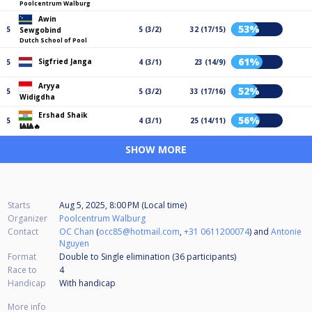
Poolcentrum Walburg
Awin
53%
5
5 (3/2)
32 (17/15)
Sewgobind
Dutch School of Pool
61%
Sigfried Janga
5
4 (3/1)
23 (14/9)
Aryya
52%
5
5 (3/2)
33 (17/16)
Widigdha
Ershad Shaik
56%
5
4 (3/1)
25 (14/11)
🎱🎱🔥
SHOW MORE
Starts
Aug 5, 2025, 8:00 PM (Local time)
Organizer
Poolcentrum Walburg
Contact
OC Chan
(
occ85@hotmail.com
,
+31 0611200074
) and
Antonie
Nguyen
Format
Double to Single elimination (36
participants
)
Race to
4
Handicap
With handicap
More info