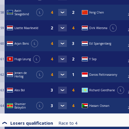
Awin
58
L
Feng Chen
Sewgobind
59
Lisette Maarleveld
Dirk Wiersma
L
60
Arjan Bons
L
Ed Spangenberg
61
Hugo Leung
L
Y Sop
Jeroen de
62
L
Darcos Pattinasarany
Hertog
63
Alex Bol
Richard Gierdharie
L
Shamier
64
L
Hassan Osman
Balaydin
Losers qualification
Race to
4