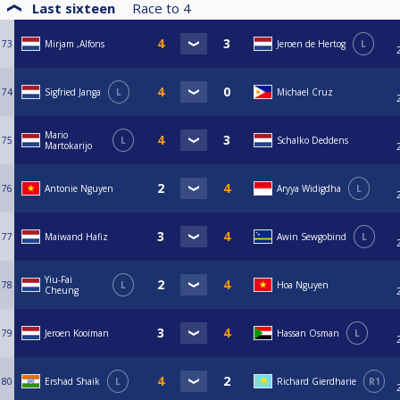
Last sixteen
Race to
4
73
Mirjam ,Alfons
Jeroen de Hertog
L
74
Sigfried Janga
L
Michael Cruz
Mario
75
L
Schalko Deddens
Martokarijo
76
Antonie Nguyen
Aryya Widigdha
L
77
Maiwand Hafiz
Awin Sewgobind
L
Yiu-Fai
78
L
Hoa Nguyen
Cheung
79
Jeroen Kooiman
Hassan Osman
L
80
Ershad Shaik
L
Richard Gierdharie
R1