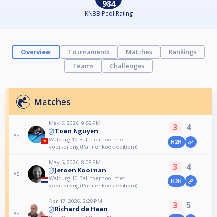
984
KNBB Pool Rating
Overview
Tournaments
Matches
Rankings
Teams
Challenges
Matches
May 5, 2026, 9:52 PM
3
4
Toan Nguyen
vs
Walburg 10-Ball toernooi met
H2H
voorsprong (Pannenkoek edition))
May 5, 2026, 8:08 PM
3
4
Jeroen Kooiman
vs
Walburg 10-Ball toernooi met
H2H
voorsprong (Pannenkoek edition))
Apr 17, 2026, 2:28 PM
3
5
Richard de Haan
vs