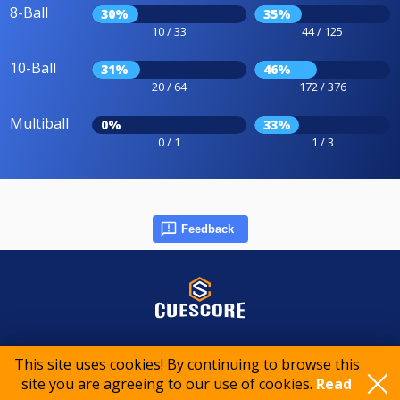
8-Ball
30%
35%
10 / 33
44 / 125
10-Ball
31%
46%
20 / 64
172 / 376
Multiball
0%
33%
0 / 1
1 / 3
Feedback
© 2015-2026 CueScore International
This site uses cookies! By continuing to browse this
site you are agreeing to our use of cookies.
Read