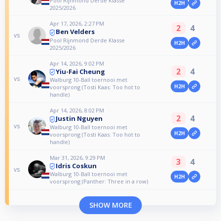
Pool Rijnmond Derde Klasse
H2H
2025/2026
Apr 17, 2026, 2:27 PM
2
4
Ben Velders
vs
Pool Rijnmond Derde Klasse
H2H
2025/2026
Apr 14, 2026, 9:02 PM
2
4
Yiu-Fai Cheung
vs
Walburg 10-Ball toernooi met
H2H
voorsprong (Tosti Kaas: Too hot to
handle)
Apr 14, 2026, 8:02 PM
2
4
Justin Nguyen
vs
Walburg 10-Ball toernooi met
H2H
voorsprong (Tosti Kaas: Too hot to
handle)
Mar 31, 2026, 9:29 PM
3
4
Idris Coskun
vs
Walburg 10-Ball toernooi met
H2H
voorsprong (Panther: Three in a row)
SHOW MORE