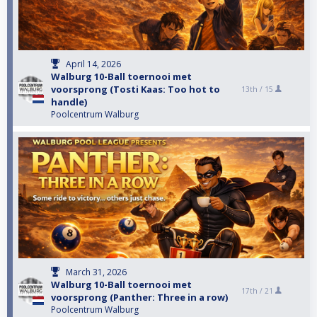
April 14, 2026
Walburg 10-Ball toernooi met
voorsprong (Tosti Kaas: Too hot to
13th /
15
handle)
Poolcentrum Walburg
March 31, 2026
Walburg 10-Ball toernooi met
17th /
21
voorsprong (Panther: Three in a row)
Poolcentrum Walburg