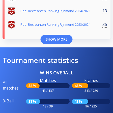
13
Pool Recreanten Ranking Rijnmond 2024/2025
36
Pool Recreanten Ranking Rijnmond 2023/2024
SHOW MORE
Tournament statistics
WINS OVERALL
Matches
Frames
All
31%
43%
matches
43 / 137
313 / 729
9-Ball
33%
43%
13 / 39
96 / 225