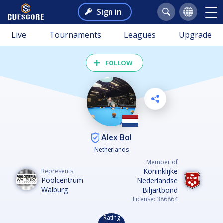
Sign in
Live
Tournaments
Leagues
Upgrade
FOLLOW
Alex Bol
Netherlands
Member of
Koninklijke
Represents
Poolcentrum
Nederlandse
Walburg
Biljartbond
License: 386864
Rating