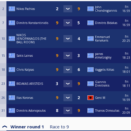
Fri
John
2
Nikos Pachios
Chondrogiannis
16:59
Fri
7
Dimitris Konstantinidis
Dimitris Bidakas
16:59
NIKOS
Fri
Emmanuel
10
XENOPANAGOS (THE
Kanakaris
20:25
BALL ROOM)
Fri
panos
15
Sakis Lainas
atmatzogloy
18:23
Fri
18
Chris Kalpias
Vaggelis Kittas
18:01
Fri
Giannis
23
BIDAKAS ARISTIDIS
Dimitrakis
18:11
Fri
26
Ilias Koronas
Geni M
16:59
Fri
31
Dimitris Adonopoulos
Thanos Dimoulias
20:09
Winner round 1
Race to
9