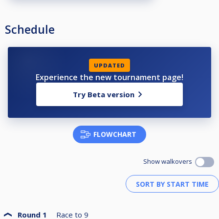
ΑΝΤΙΠΑΛΟ, ΜΕΤΑ ΤΟ ΠΕΡΑΣ ΤΩΝ 15 ΛΕΠΤΩΝ Ο ΑΓΩΝΑΣ ΚΑΤΟΧΥΡΩΝΕΤΑΙ
ΣΤΟΝ ΑΝΤΙΠΑΛΟ)
• ΟΤΑΝ ΕΝΑΣ ΠΑΙΧΤΗΣ ΠΑΡΕΙ TIMEOUT, Ο ΑΝΤΙΠΑΛΟΣ ΔΕΝ ΕΠΙΤΡΕΠΕΤΑΙ ΝΑ
Schedule
ΑΠΟΜΑΚΡΥΝΘΕΙ ΑΠΟ ΤΟ ΤΡΑΠΕΖΙ, ΕΚΤΟΣ ΕΑΝ ΘΕΛΕΙ ΝΑ ΚΑΝΕΙ ΚΑΙ ΑΥΤΟΣ
ΧΡΗΣΗ ΤΟΥ ΔΙΚΟΥ ΤΟΥ TIMEOUT
• 1 ΤΕΛΑΡΟ ΠΡΟΘΕΡΜΑΝΣΗ Ο ΚΑΘΕ ΠΑΙΧΤΗΣ
• Ο ΚΑΘΕ ΠΑΙΚΤΗΣ ΠΡΕΠΕΙ ΝΑ ΒΡΙΣΚΕΤΑΙ ΣΤΟ ΧΩΡΟ 20 ΛΕΠΤΑ ΠΡΙΝ ΤΗΝ
ΠΡΟΓΡΑΜΜΑΤΙΣΜΕΝΗ ΩΡΑ ΤΟΥ ΑΓΩΝΑ ΤΟΥ
UPDATED
* ΘΑ ΥΠΑΡΧΕΙ ΛΙΣΤΑ ΑΝΑΜΟΝΗΣ ΜΕ ΣΕΙΡΑ ΠΡΟΤΕΡΑΙΟΤΗΤΑΣ ΣΕ
Experience the new tournament page!
ΠΕΡΙΠΤΩΣΗ ΑΚΥΡΩΣΗΣ ΠΑΙΧΤΗ
• ΧΡΕΩΣΗ ΜΠΙΛΙΑΡΔΟΥ ΣΤΟΝ ΗΤΤΗΜΕΝΟ 8€/ΩΡΑ
Try Beta version
• Η ΚΛΗΡΩΣΗ ΤΟΥ ΤΟΥΡΝΟΥΑ ΘΑ ΓΙΝΕΙ ΤΗΝ ΠΕΜΠΤΗ 11 ΑΠΡΙΛΙΟΥ 2024
ΤΗΛΕΦΩΝΟ ΕΠΙΚΟΙΝΩΝΙΑΣ ΓΙΑ ΣΥΜΜΕΤΟΧΕΣ ΚΑΙ ΠΛΗΡΟΦΟΡΙΕΣ:
ΣΤΡΑΤΟΣ ΧΑΤΖΗΚΩΣΤΑΣ – 6980737072
ΝΤΙΝΟΣ ΧΑΤΖΗΚΩΣΤΑΣ - 6993861046
FLOWCHART
Show walkovers
Round 1
Race to
9