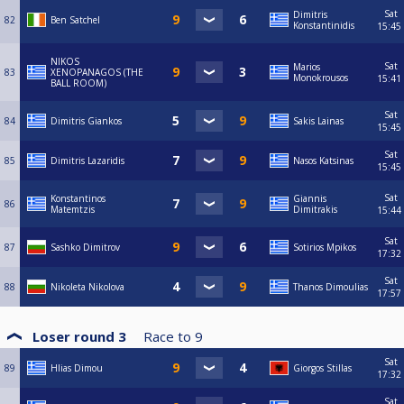
Sat
Dimitris
82
Ben Satchel
Konstantinidis
15:45
NIKOS
Sat
Marios
83
XENOPANAGOS (THE
Monokrousos
15:41
BALL ROOM)
Sat
84
Dimitris Giankos
Sakis Lainas
15:45
Sat
85
Dimitris Lazaridis
Nasos Katsinas
15:45
Sat
Konstantinos
Giannis
86
Matemtzis
Dimitrakis
15:44
Sat
87
Sashko Dimitrov
Sotirios Mpikos
17:32
Sat
88
Nikoleta Nikolova
Thanos Dimoulias
17:57
Loser round 3
Race to
9
Sat
89
Hlias Dimou
Giorgos Stillas
17:32
Sat