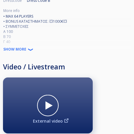
Dresscode
Dress Code B
More info
• MAX 64 PLAYERS
• BONUS ΚΑΤΑΣΤΗΜΑΤΟΣ: 💥1000€💥
• ΣΥΜΜΕΤΟΧΕΣ
Α 100
Β 70
Γ 40
Δ 20
SHOW MORE
(ΜΕΧΡΙ ΔΕΥΤΕΡΑ 8 ΑΠΡΙΛΙΟΥ ΟΙ ΔΗΛΩΘΕΝΤΕΣ ΠΡΈΠΕΙ ΝΑ ΕΧΟΥΝ
ΕΠΙΒΕΒΑΙΩΣΕΙ ΤΗΝ ΣΥΜΜΕΤΟΧΗ ΤΟΥΣ ΜΕ ΚΑΠΟΙΟΝ ΑΠΌ ΤΟΥΣ
ΥΠΕΥΘΥΝΟΥΣ ΤΟΥ ΤΟΥΡΝΟΥΑ)
Video / Livestream
• ΟΙ ΔΗΛΩΣΕΙΣ ΣΥΜΜΕΤΟΧΩΝ ΘΑ ΓΙΝΟΝΤΑΙ ΣΤΟ CUESCORE Ή
ΤΗΛΕΦΩΝΙΚΩΣ Ή INBOX ΣΤΙΣ ΣΕΛΙΔΕΣ ΜΑΣ
FACEBOOK : ZEN Billiard Center
INSTAGRAM : zen.billiard.center
ΑΝ Η ΣΥΜΜΕΤΟΧΉ ΔΗΛΩΘΕΙ ΣΤΟ CUESCORE Ή ΣΤΟ FACEBOOK /
INSTAGRAM Ο ΠΑΊΚΤΗΣ ΠΡΈΠΕΙ ΝΑ ΣΤΕΊΛΕΙ ΈΝΑ ΜΉΝΥΜΑ ΣΤΗΝ ΣΕΛΙΔΑ
ΤΟΥ ΚΑΤΑΣΤΉΜΑΤΟΣ ΤΟ ΤΗΛΈΦΩΝΟ ΕΠΙΚΟΙΝΩΝΊΑΣ ΤΟΥ
• MAIN TOURNAMENT DOUBLE KNOCK OUT - RACE TO 9
•LAST 16 SINGLE KNOCKOUT - RACE TO 11
• ΕΠΙΣΗΜΗ ΕΝΔΥΜΑΣΙΑ ΑΥΣΤΗΡΑ ΣΕ ΟΛΟ ΤΟ ΤΟΥΡΝΟΥΑ (ΥΦΑΣΜΑΤΙΝΟ
ΠΑΝΤΕΛΟΝΙ ΑΝΕΞΑΡΤΗΤΟΥ ΧΡΩΜΑΤΟΣ , ΜΠΛΟΥΖΑΚΙ ΤΥΠΟΥ POLO
External video
•ΕΝΑΛΛΑΞ ΣΠΑΣΙΜΟ ΚΑΘ´ΟΛΗ ΤΗ ΔΙΑΡΚΕΙΑ ΤΟΥ ΤΟΥΡΝΟΥΑ.
• 15 ΛΕΠΤΑ ΔΙΚΑΙΩΜΑ ΚΑΘΥΣΤΕΡΗΣΗΣ ΑΠΟ ΤΗΝ ΠΡΟΓΡΑΜΜΑΤΙΣΜΕΝΗ
ΩΡΑ ΕΝΑΡΞΗΣ ΤΟΥ ΑΓΩΝΑ (ΑΝΑ 5 ΛΕΠΤΑ ΠΡΟΣΤΙΘΕΤΑΙ 1 ΠΑΙΧΝΙΔΙ ΣΤΟΝ