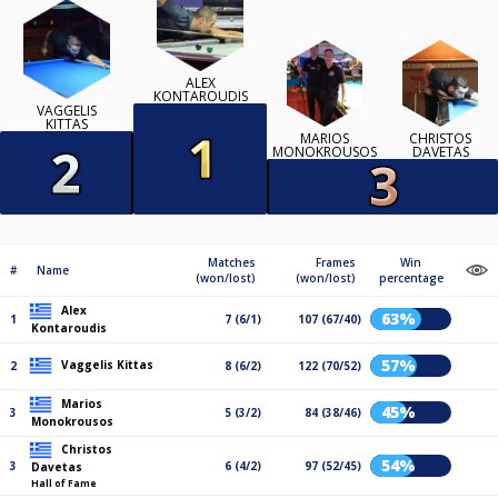
ALEX
KONTAROUDIS
VAGGELIS
KITTAS
MARIOS
CHRISTOS
MONOKROUSOS
DAVETAS
Matches
Frames
Win
#
Name
(won/lost)
(won/lost)
percentage
Alex
63%
1
7 (6/1)
107 (67/40)
Kontaroudis
57%
Vaggelis Kittas
2
8 (6/2)
122 (70/52)
Marios
45%
3
5 (3/2)
84 (38/46)
Monokrousos
Christos
54%
3
6 (4/2)
97 (52/45)
Davetas
Hall of Fame