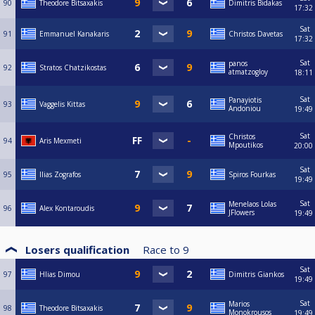
90
Theodore Bitsaxakis
Dimitris Bidakas
17:32
Sat
91
Emmanuel Kanakaris
Christos Davetas
17:32
Sat
panos
92
Stratos Chatzikostas
atmatzogloy
18:11
Sat
Panayiotis
93
Vaggelis Kittas
Andoniou
19:49
Sat
Christos
94
Aris Mexmeti
Mpoutikos
20:00
Sat
95
Ilias Zografos
Spiros Fourkas
19:49
Sat
Menelaos Lolas
96
Alex Kontaroudis
JFlowers
19:49
Losers qualification
Race to
9
Sat
97
Hlias Dimou
Dimitris Giankos
19:49
Sat
Marios
98
Theodore Bitsaxakis
Monokrousos
19:49