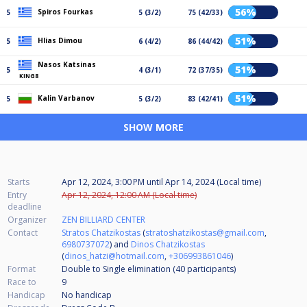
56%
Spiros Fourkas
5
5 (3/2)
75 (42/33)
51%
Hlias Dimou
5
6 (4/2)
86 (44/42)
Nasos Katsinas
51%
5
4 (3/1)
72 (37/35)
KING8
51%
Kalin Varbanov
5
5 (3/2)
83 (42/41)
SHOW MORE
Starts
Apr 12, 2024, 3:00 PM
until
Apr 14, 2024 (Local time)
Entry
Apr 12, 2024, 12:00 AM (Local time)
deadline
Organizer
ZEN BILLIARD CENTER
Contact
Stratos Chatzikostas
(
stratoshatzikostas@gmail.com
,
6980737072
) and
Dinos Chatzikostas
(
dinos_hatzi@hotmail.com
,
+306993861046
)
Format
Double to Single elimination (40
participants
)
Race to
9
Handicap
No handicap