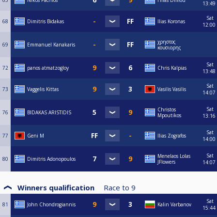
65
Nikos Pachios
Hlias Dimou
13:49
Sat
68
Dimitris Bidakas
Ilias Koronas
12:00
χρηστος
69
Emmanuel Kanakaris
κουσιορης
Sat
72
panos atmatzogloy
Chris Kalpias
13:48
Sat
73
Vaggelis Kittas
Vasilis Vasilis
14:07
Sat
Christos
76
BIDAKAS ARISTIDIS
Mpoutikos
13:16
Sat
77
Geni M
Ilias Zografos
14:00
Sat
Menelaos Lolas
80
Dimitris Adonopoulos
JFlowers
14:07
Winners qualification
Race to
9
Sat
81
John Chondrogiannis
Kalin Varbanov
15:44