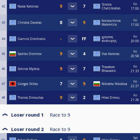
Fri
Stratos
42
Nasos Katsinas
Chatzikostas
17:00
Fri
Konstantinos
43
Christos Davetas
Matemtzis
17:00
Fri
χρηστος
44
Giannis Dimitrakis
κουσιορης
20:00
Fri
45
Sashko Dimitrov
Ilias Koronas
20:58
Fri
Theodore
46
Sotirios Mpikos
Bitsaxakis
21:33
Fri
47
Giorgos Stillas
Nikoleta Nikolova
22:27
Fri
48
Thanos Dimoulias
Hlias Dimou
21:26
Loser round 1
Race to
9
Loser round 2
Race to
9
Sat