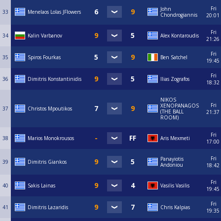
Fri
John
33
Menelaos Lolas JFlowers
Chondrogiannis
20:01
Fri
34
Kalin Varbanov
Alex Kontaroudis
21:26
Fri
35
Spiros Fourkas
Ben Satchel
19:45
Fri
36
Dimitris Konstantinidis
Ilias Zografos
18:32
NIKOS
Fri
XENOPANAGOS
37
Christos Mpoutikos
(THE BALL
21:37
ROOM)
Fri
38
Marios Monokrousos
Aris Mexmeti
17:00
Fri
Panayiotis
39
Dimitris Giankos
Andoniou
18:42
Fri
40
Sakis Lainas
Vasilis Vasilis
19:45
Fri
41
Dimitris Lazaridis
Chris Kalpias
19:35