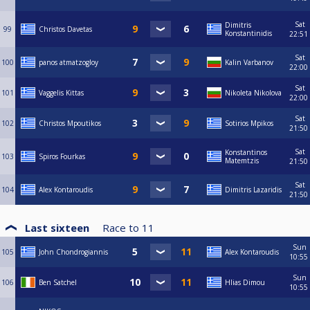
Sat
Dimitris
99
Christos Davetas
Konstantinidis
22:51
Sat
100
panos atmatzogloy
Kalin Varbanov
22:00
Sat
101
Vaggelis Kittas
Nikoleta Nikolova
22:00
Sat
102
Christos Mpoutikos
Sotirios Mpikos
21:50
Sat
Konstantinos
103
Spiros Fourkas
Matemtzis
21:50
Sat
104
Alex Kontaroudis
Dimitris Lazaridis
21:50
Last sixteen
Race to
11
Sun
105
John Chondrogiannis
Alex Kontaroudis
10:55
Sun
106
Ben Satchel
Hlias Dimou
10:55