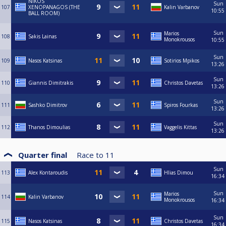
NIKOS
Sun
107
XENOPANAGOS (THE
Kalin Varbanov
10:55
BALL ROOM)
Sun
Marios
108
Sakis Lainas
Monokrousos
10:55
Sun
109
Nasos Katsinas
Sotirios Mpikos
13:26
Sun
110
Giannis Dimitrakis
Christos Davetas
13:26
Sun
111
Sashko Dimitrov
Spiros Fourkas
13:26
Sun
112
Thanos Dimoulias
Vaggelis Kittas
13:26
Quarter final
Race to
11
Sun
113
Alex Kontaroudis
Hlias Dimou
16:34
Sun
Marios
114
Kalin Varbanov
Monokrousos
16:34
Sun
115
Nasos Katsinas
Christos Davetas
16:34