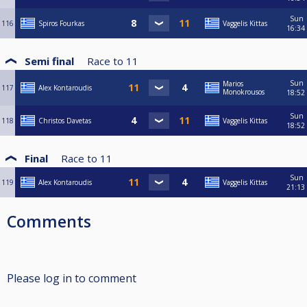
Sun
116
Spiros Fourkas
Vaggelis Kittas
16:34
Semi final
Race to
11
Sun
Marios
117
Alex Kontaroudis
Monokrousos
18:52
Sun
118
Christos Davetas
Vaggelis Kittas
18:52
Final
Race to
11
Sun
119
Alex Kontaroudis
Vaggelis Kittas
21:13
Comments
Please log in to comment