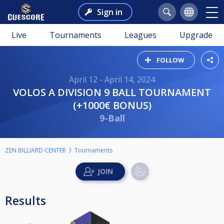
Sign in
Live
Tournaments
Leagues
Upgrade
FOLLOW
April 12 - April 14, 2024
VOLOS A DIVISION 9 BALL TOURNAMENT
(+1000€ BONUS)
9-Ball
ZEN BILLIARD CENTER
Tournaments
Results