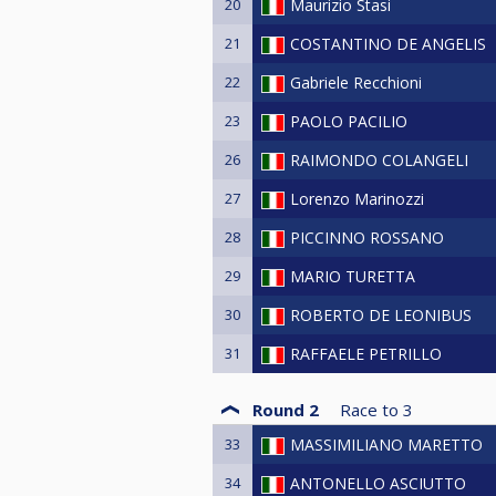
20
Maurizio Stasi
21
COSTANTINO DE ANGELIS
22
Gabriele Recchioni
23
PAOLO PACILIO
26
RAIMONDO COLANGELI
27
Lorenzo Marinozzi
28
PICCINNO ROSSANO
29
MARIO TURETTA
30
ROBERTO DE LEONIBUS
31
RAFFAELE PETRILLO
Round 2
Race to
3
33
MASSIMILIANO MARETTO
34
ANTONELLO ASCIUTTO