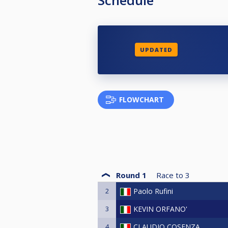
UPDATED
FLOWCHART
Round 1
Race to
3
2
Paolo Rufini
3
KEVIN ORFANO'
4
CLAUDIO COSENZA