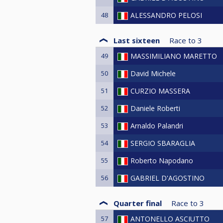
48
ALESSANDRO PELOSI
Last sixteen
Race to
3
49
MASSIMILIANO MARETTO
50
David Michele
51
CURZIO MASSERA
52
Daniele Roberti
53
Arnaldo Palandri
54
SERGIO SBARAGLIA
55
Roberto Napodano
56
GABRIEL D'AGOSTINO
Quarter final
Race to
3
57
ANTONELLO ASCIUTTO