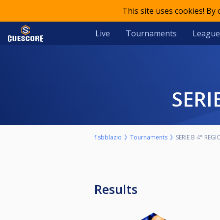
This site uses cookies! By
Live
Tournaments
League
SER
fisbblazio
Tournaments
SERIE B 4° REG
Results