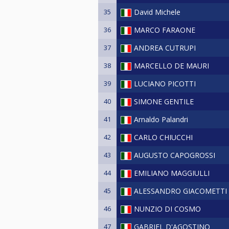
35
David Michele
36
MARCO FARAONE
37
ANDREA CUTRUPI
38
MARCELLO DE MAURI
39
LUCIANO PICOTTI
40
SIMONE GENTILE
41
Arnaldo Palandri
42
CARLO CHIUCCHI
43
AUGUSTO CAPOGROSSI
44
EMILIANO MAGGIULLI
45
ALESSANDRO GIACOMETTI
46
NUNZIO DI COSMO
47
GABRIEL D'AGOSTINO