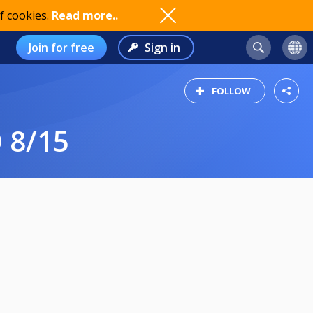
f cookies.
Read more..
Join for free
Sign in
FOLLOW
 8/15