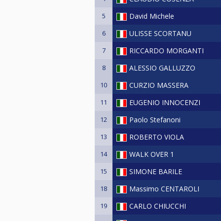
5
David Michele
6
ULISSE SCORTANU
7
RICCARDO MORGANTI
8
ALESSIO GALLUZZO
10
CURZIO MASSERA
11
EUGENIO INNOCENZI
12
Paolo Stefanoni
13
ROBERTO VIOLA
14
WALK OVER 1
15
SIMONE BARILE
18
Massimo CENTAROLI
19
CARLO CHIUCCHI