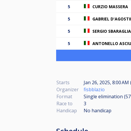
5
CURZIO MASSERA
5
GABRIEL D'AGOST
5
SERGIO SBARAGLIA
5
ANTONELLO ASCI
Starts
Jan 26, 2025, 8:00 AM 
Organizer
fisbblazio
Format
Single elimination (5
Race to
3
Handicap
No handicap
Schedule