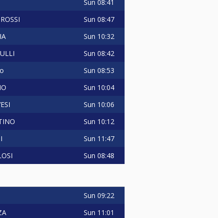
Sun
08:41
Sun
08:47
ROSSI
Sun
10:32
IA
Sun
08:42
ULLI
Sun
08:53
no
Sun
10:04
MO
Sun
10:06
ESI
Sun
10:12
TINO
Sun
11:47
I
Sun
08:48
LOSI
Sun
09:22
Sun
11:01
ZA