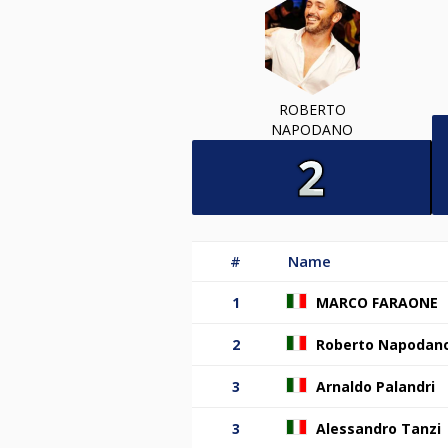
ROBERTO
NAPODANO
#
Name
1
MARCO FARAONE
2
Roberto Napodan
3
Arnaldo Palandri
3
Alessandro Tanzi