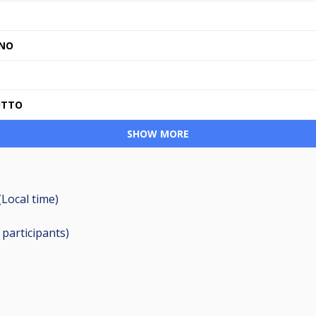
INO
UTTO
SHOW MORE
(Local time)
7
participants
)