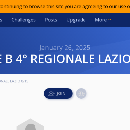
 continuing to browse this site you are agreeing to our use o
s
Challenges
Posts
Upgrade
More
January 26, 2025
IE B 4° REGIONALE LAZIO
IONALE LAZIO 8/15