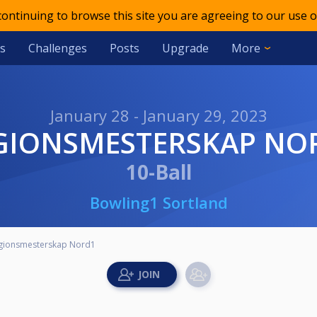
 continuing to browse this site you are agreeing to our use o
s
Challenges
Posts
Upgrade
More
January 28 - January 29, 2023
EGIONSMESTERSKAP NO
10-Ball
Bowling1 Sortland
gionsmesterskap Nord1