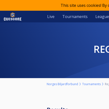
This site uses cookies! By
Live
Tournaments
League
R
Norges Biljardforbund
Tournaments
Re