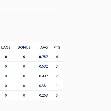
 for å holde oss til tidsskjema så
LAGS
BONUS
AVG
PTS
0
0
0.757
4
0
0
0.632
3
0
0
0.487
2
0
0
0.381
1
0
0
0.263
0