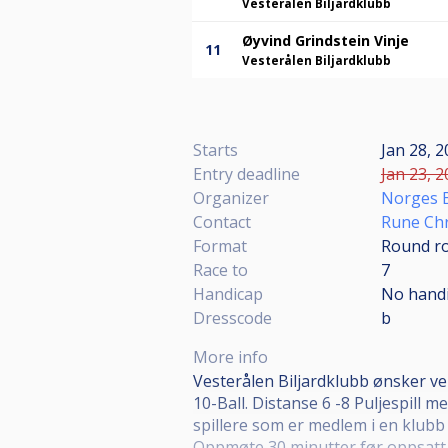
Vesterålen Biljardklubb
Øyvind Grindstein Vinje
11
Vesterålen Biljardklubb
Starts
Jan 28, 
Entry deadline
Jan 23, 2
Organizer
Norges B
Contact
Rune Chr
Format
Round ro
Race to
7
Handicap
No hand
Dresscode
b
More info
Vesterålen Biljardklubb ønsker v
10-Ball. Distanse 6 -8 Puljespill m
spillere som er medlem i en klubb 
Oppmøte 30 minutter før oppsatt 