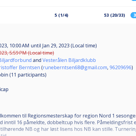
5 (1/4)
53 (20/33)
2023, 10:00 AM
until
Jan 29, 2023 (Local time)
023, 5:59 PM (Local time)
iljardforbund
and
Vesterålen Biljardklubb
istoffer Berntsen
(
runeberntsen68@gmail.com
,
96209696
)
bin (11
participants
)
icap
elkommen til Regionsmesterskap for region Nord 1 sesongen 
ed inntil 16 påmeldte, dobbeltcup hvis flere. Påmeldingsfrist 
tilhørende NB og har løst lisens hos NB kan stille. Turnering
tid.