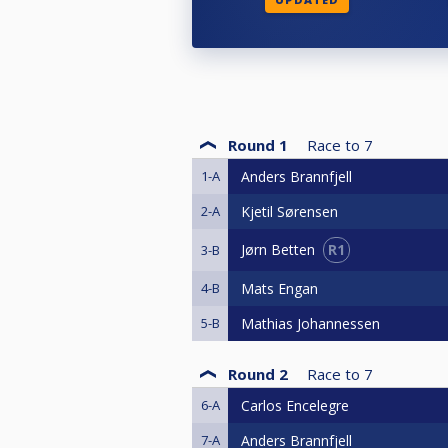
Round 1
Race to
7
1-A
Anders Brannfjell
2-A
Kjetil Sørensen
R1
Jørn Betten
3-B
4-B
Mats Engan
5-B
Mathias Johannessen
Round 2
Race to
7
6-A
Carlos Encelegre
7-A
Anders Brannfjell