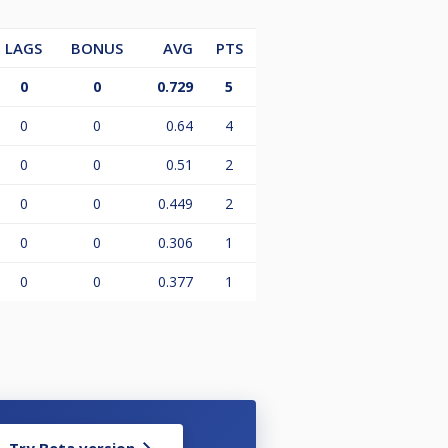
LAGS
BONUS
AVG
PTS
0
0
0.729
5
må vi stoppe streamen på det
0
0
0.64
4
0
0
0.51
2
0
0
0.449
2
0
0
0.306
1
0
0
0.377
1
Try Beta version