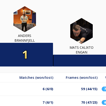
ANDERS
BRANNFJELL
MATS CALIXTO
ENGAN
Matches (won/lost)
Frames (won/lost)
6 (6/0)
59 (44/15)
7 (6/1)
70 (47/23)