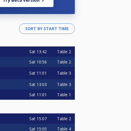
Sat
13:42
Table 2
Sat
10:56
Table 2
Sat
11:01
Table 3
Sat
13:03
Table 3
Sat
11:01
Table 1
Sat
15:07
Table 2
Sat
15:05
Table 4