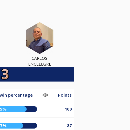
CARLOS
ENCELEGRE
Win percentage
Points
75%
100
67%
87