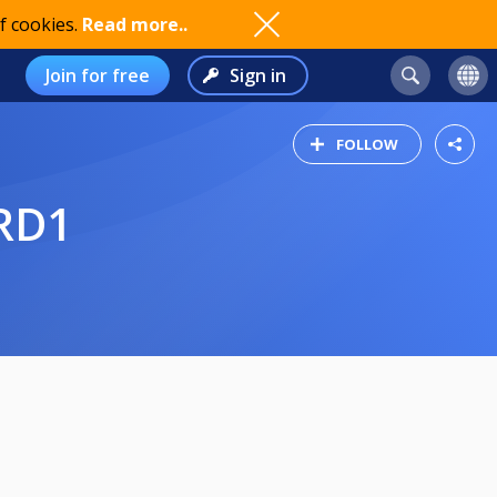
f cookies.
Read more..
Join for free
Sign in
FOLLOW
RD1