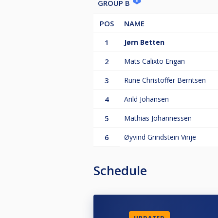
GROUP B
3 plass kr 500,-
POS
NAME
Pokal til 1.plass.
1
Jørn Betten
Nye retningslinjer for strømming 
aktuelle bordet mens matchen pågå
2
Mats Calixto Engan
3
Rune Christoffer Berntsen
Velkommen skal dere alle være
4
Arild Johansen
5
Mathias Johannessen
6
Øyvind Grindstein Vinje
Schedule
UPDATED