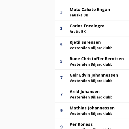
Mats Calixto Engan
3
Fauske BK
Carlos Encelegre
3
Arctic BK
Kjetil Sørensen
5
Vesterålen Biljardklubb
Rune Christoffer Berntsen
5
Vesterålen Biljardklubb
Geir Edvin Johannessen
7
Vesterålen Biljardklubb
Arild Johansen
7
Vesterålen Biljardklubb
Mathias Johannessen
9
Vesterålen Biljardklubb
Per Roness
9