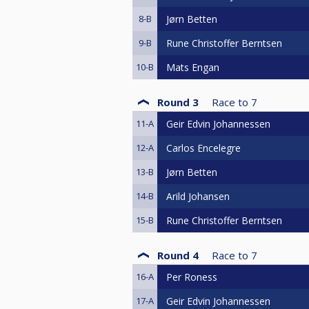
8-B
Jørn Betten
9-B
Rune Christoffer Berntsen
10-B
Mats Engan
Round 3
Race to
7
11-A
Geir Edvin Johannessen
12-A
Carlos Encelegre
13-B
Jørn Betten
14-B
Arild Johansen
15-B
Rune Christoffer Berntsen
Round 4
Race to
7
16-A
Per Roness
17-A
Geir Edvin Johannessen