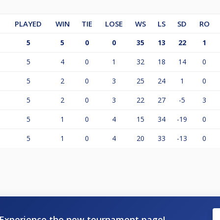
PLAYED
WIN
TIE
LOSE
WS
LS
SD
RO
5
5
0
0
35
13
22
1
av ungdomsidrett gjør at hvis vi streamer fra turneringen 
r, hvis en av utøverne er under 18 år.
5
4
0
1
32
18
14
0
5
2
0
3
25
24
1
0
5
2
0
3
22
27
-5
3
5
1
0
4
15
34
-19
0
5
1
0
4
20
33
-13
0
Experience the new tournament page!