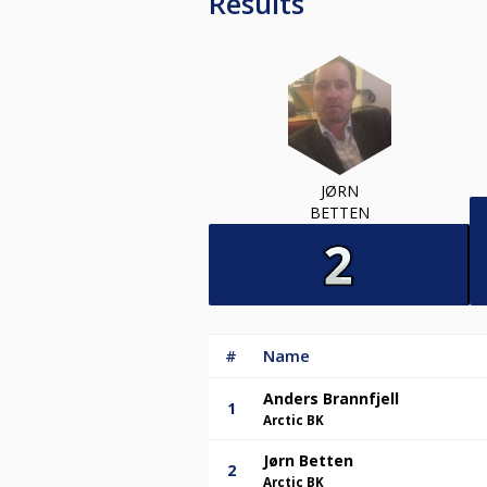
Results
JØRN
BETTEN
#
Name
Anders Brannfjell
1
Arctic BK
Jørn Betten
2
Arctic BK