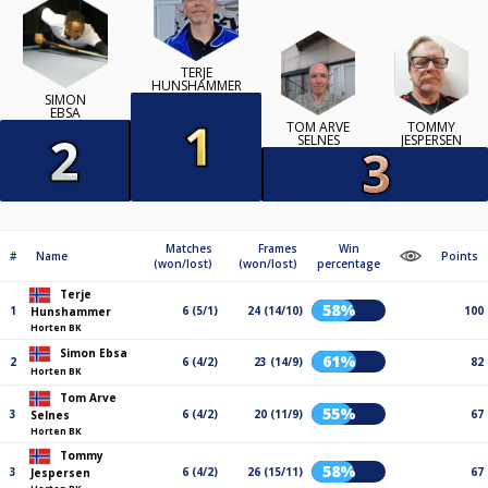
TERJE
HUNSHAMMER
SIMON
EBSA
TOM ARVE
TOMMY
SELNES
JESPERSEN
Matches
Frames
Win
#
Name
Points
(won/lost)
(won/lost)
percentage
Terje
58%
1
6 (5/1)
24 (14/10)
100
Hunshammer
Horten BK
Simon Ebsa
61%
2
6 (4/2)
23 (14/9)
82
Horten BK
Tom Arve
55%
3
6 (4/2)
20 (11/9)
67
Selnes
Horten BK
Tommy
58%
3
6 (4/2)
26 (15/11)
67
Jespersen