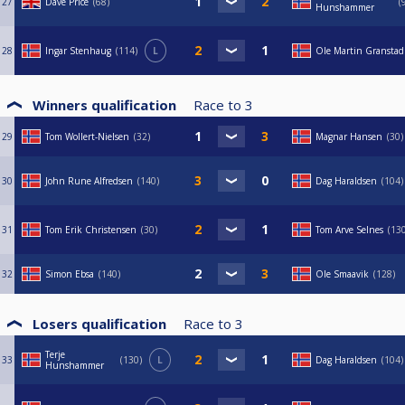
27
Dave Price
68
Hunshammer
28
Ingar Stenhaug
114
L
Ole Martin Granstad
Winners qualification
Race to
3
29
Tom Wollert-Nielsen
32
Magnar Hansen
30
30
John Rune Alfredsen
140
Dag Haraldsen
104
31
Tom Erik Christensen
30
Tom Arve Selnes
13
32
Simon Ebsa
140
Ole Smaavik
128
Losers qualification
Race to
3
Terje
33
130
L
Dag Haraldsen
104
Hunshammer