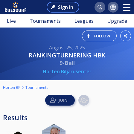
Sign in
Live
Tournaments
Leagues
Upgrade
FOLLOW
August 25, 2025
RANKINGTURNERING HBK
9-Ball
Horten Biljardsenter
Horten BK
Tournaments
Results