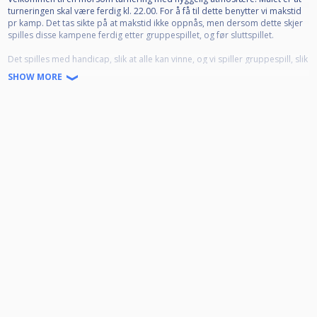
turneringen skal være ferdig kl. 22.00. For å få til dette benytter vi makstid
pr kamp. Det tas sikte på at makstid ikke oppnås, men dersom dette skjer
spilles disse kampene ferdig etter gruppespillet, og før sluttspillet.
Det spilles med handicap, slik at alle kan vinne, og vi spiller gruppespill, slik
at alle får spilt masse biljard.
SHOW MORE
De beste i gruppene, går videre til sluttspill. Alle er hjertelig velkomne, du
trenger hverken være medlem eller ha spilt før for å være med. Vi er
spillere i alderen 14 - 80 år, hvor noen har ambisjoner, mens andre er her
først og fremst for det sosiale.
Vi har en sammenlagt ranking som følger skoleåret, og er delt opp i 4
deler, men mange spiller turneringene bare for turneringens skyld. Vårt
motto er: "Biljard for alle."
Har du ris eller ros kan du benytte evalueringsskjemaet som finnes her:
https://forms.gle/mrWUNKKQHpYpacuf8
Vel møtt!
Bord og kulesett skal rengjøres etter aktivitet.
Bordramme rengjøres med desinfiserende vaskemiddel (rød sprayflaske).
Kulesett poleres etter bruk.
Duk børstes eller støvsuges etter bruk.