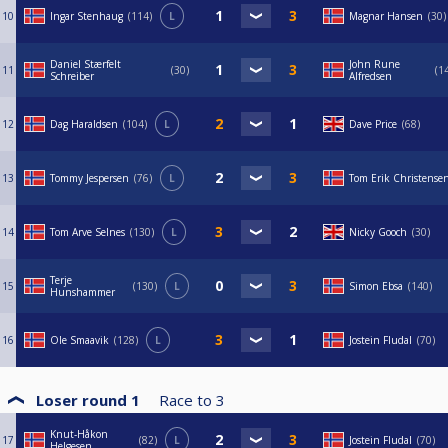
10
Ingar Stenhaug
114
L
Magnar Hansen
30
Daniel Stærfelt
John Rune
11
30
1
Schreiber
Alfredsen
12
Dag Haraldsen
104
L
Dave Price
68
13
Tommy Jespersen
76
L
Tom Erik Christense
14
Tom Arve Selnes
130
L
Nicky Gooch
30
Terje
15
130
L
Simon Ebsa
140
Hunshammer
16
Ole Smaavik
128
L
Jostein Fludal
70
Loser round 1
Race to
3
Knut-Håkon
17
82
L
Jostein Fludal
70
Helgesen