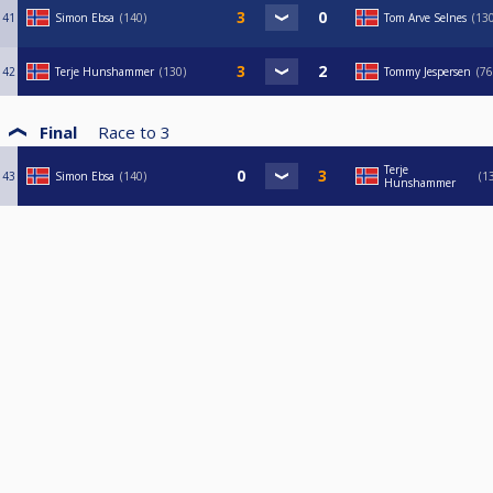
41
Simon Ebsa
140
Tom Arve Selnes
13
42
Terje Hunshammer
130
Tommy Jespersen
76
Final
Race to
3
Terje
43
Simon Ebsa
140
1
Hunshammer