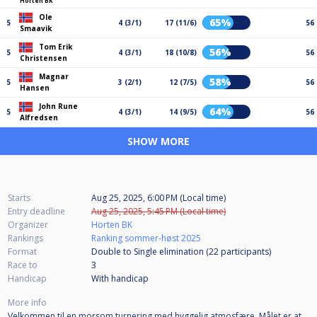
Horten BK
Ole
65%
5
4 (3/1)
17 (11/6)
56
Smaavik
Tom Erik
56%
5
4 (3/1)
18 (10/8)
56
Christensen
Magnar
58%
5
3 (2/1)
12 (7/5)
56
Hansen
John Rune
64%
5
4 (3/1)
14 (9/5)
56
Alfredsen
SHOW MORE
Starts
Aug 25, 2025, 6:00 PM (Local time)
Entry deadline
Aug 25, 2025, 5:45 PM (Local time)
Organizer
Horten BK
Rankings
Ranking sommer-høst 2025
Format
Double to Single elimination (22
participants
)
Race to
3
Handicap
With handicap
More info
Velkommen til en morsom turnering med hyggelig atmosfære. Målet er at