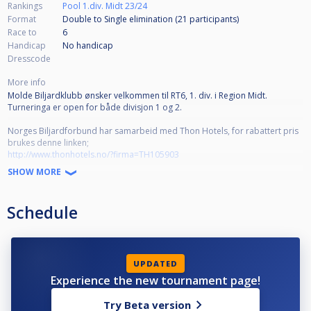
Rankings
Pool 1.div. Midt 23/24
Format
Double to Single elimination (21
participants
)
Race to
6
Handicap
No handicap
Dresscode
More info
Molde Biljardklubb ønsker velkommen til RT6, 1. div. i Region Midt.
Turneringa er open for både divisjon 1 og 2.
Norges Biljardforbund har samarbeid med Thon Hotels, for rabattert pris
brukes denne linken;
http://www.thonhotels.no/?firma=TH105903
SHOW MORE
Molde Biljardklubb holder til i Skytterhallen under gamle Molde Stadion.
Adressen er Idrettsvegen 2, 6413 Molde.
Schedule
Molde Biljardklubb har utvida lokalet vi gjort plass til åtte bord. Frå før av
har vi fire stk. Diamond Pro-AM, og vi har kjøpt fire nye bord. Turneringen
blir ferdig spilt på lørdag.
UPDATED
I tillegg til vanlige kioskvarer vil vi gjennom turneringen tilby baguetter,
Experience the new tournament page!
pølse med brød og meir. Vi tilbyr også dagskaffe frå trakter for kr.50.
Laurdag blir det server varm mat i klubblokale kl.13-14, for pris til kr.140,-.
Try Beta version
Bestill på tlf. 45108901.