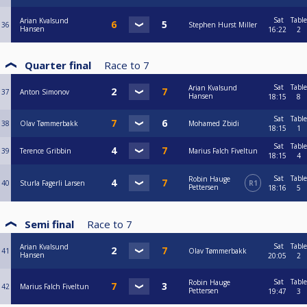
Sat
Table
Arian Kvalsund
36
Stephen Hurst Miller
Hansen
16:22
2
Quarter final
Race to
7
Sat
Table
Arian Kvalsund
37
Anton Simonov
Hansen
18:15
8
Sat
Table
38
Olav Tømmerbakk
Mohamed Zbidi
18:15
1
Sat
Table
39
Terence Gribbin
Marius Falch Fiveltun
18:15
4
Sat
Table
Robin Hauge
40
Sturla Fagerli Larsen
R1
Pettersen
18:16
5
Semi final
Race to
7
Sat
Table
Arian Kvalsund
41
Olav Tømmerbakk
Hansen
20:05
2
Sat
Table
Robin Hauge
42
Marius Falch Fiveltun
Pettersen
19:47
3