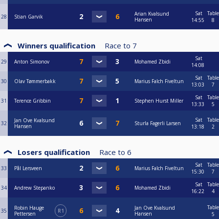
Sat
Table
Arian Kvalsund
28
Stian Garvik
Hansen
14:55
8
Winners qualification
Race to
7
Sat
29
Anton Simonov
Mohamed Zbidi
14:08
Sat
Table
30
Olav Tømmerbakk
Marius Falch Fiveltun
13:03
7
Sat
Table
31
Terence Gribbin
Stephen Hurst Miller
13:33
5
Sat
Table
Jan Ove Kvalsund
32
Sturla Fagerli Larsen
Hansen
13:18
2
Losers qualification
Race to
6
Sat
Table
33
Pål Lersveen
Marius Falch Fiveltun
15:30
7
Sat
Table
34
Andrew Stepanko
Mohamed Zbidi
16:22
4
Table
Robin Hauge
Jan Ove Kvalsund
35
R1
Pettersen
Hansen
5