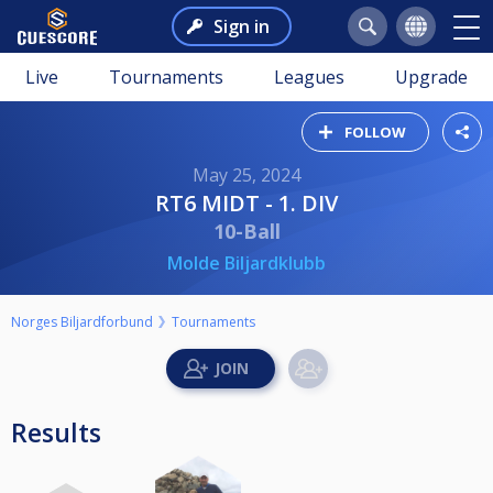
Sign in
Live
Tournaments
Leagues
Upgrade
FOLLOW
May 25, 2024
RT6 MIDT - 1. DIV
10-Ball
Molde Biljardklubb
Norges Biljardforbund
Tournaments
Results