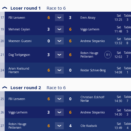
Loser round 1
Race to
6
Sat
Table
17
Pål Lersveen
Eren Aksoy
13:25
3
Sat
Table
19
Mehmet Ceylan
Viggo Lerheim
11:48
5
Sat
Table
20
Moemen Guesmi
Andrew Stepanko
13:32
8
Sat
Table
Robin Hauge
21
Dag Torbjørgson
R1
Pettersen
12:02
7
Sat
Table
Arian Kvalsund
24
Reidar Schive-Berg
Hansen
14:08
1
Loser round 2
Race to
6
Sat
Table
Christian Eckhoff
25
Pål Lersveen
Nerbø
14:30
7
Sat
Table
26
Viggo Lerheim
Andrew Stepanko
14:30
3
Sat
Table
Robin Hauge
27
Ole Kvalsvik
Pettersen
13:49
4