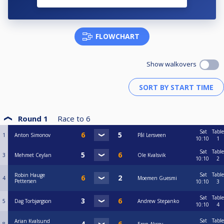
Det vil bli arrangert bankett på Plassen/Teatret vårt på langbord som
lukket lag kl.20.00 lørdag kveld. Det blir laga til buffet til ein verdi på 480 kr.
Pris for maten og banketten er kr.300,-! Der øl, vin og mineralvann kommer
FLOWCHART
i tillegg. Påmelding til tlf. 4510890 (Banketten er avlyst pga lite påmelding.)
Vi håper mange vil ta turen til Molde Biljardklubb for ei biljard rik helg!
Show walkovers
Round 1
Race to
6
Sat
Table
1
Anton Simonov
Pål Lersveen
10:10
1
Sat
Table
3
Mehmet Ceylan
Ole Kvalsvik
10:10
2
Sat
Table
Robin Hauge
4
Moemen Guesmi
Pettersen
10:10
3
Sat
Table
5
Dag Torbjørgson
Andrew Stepanko
10:10
4
Sat
Table
Arian Kvalsund