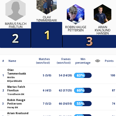
OLAV
TØMMERBAKK
MARIUS FALCH
FIVELTUN
ROBIN HAUGE
ARIAN
PETTERSEN
KVALSUND
HANSEN
Matches
Frames
Win
#
Name
Points
(won/lost)
(won/lost)
percentage
Olav
Tømmerbakk
63%
1
5 (5/0)
54 (34/20)
100
Molde
Biljardklubb
Marius Falch
60%
2
Fiveltun
6 (4/2)
62 (37/25)
87
Trondheim BK
Robin Hauge
55%
3
Pettersen
7 (5/2)
66 (36/30)
74
Herøy BK
Arian Kvalsund