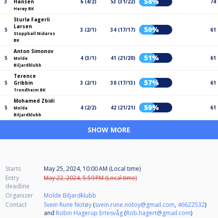
58%
3
Hansen
6 (4/2)
53 (31/22)
74
Herøy BK
Sturla Fagerli
Larsen
50%
5
3 (2/1)
34 (17/17)
61
Stoppball Nidaros
BK
Anton Simonov
51%
5
4 (3/1)
41 (21/20)
61
Molde
Biljardklubb
Terence
57%
5
Gribbin
3 (2/1)
30 (17/13)
61
Trondheim BK
Mohamed Zbidi
50%
5
4 (2/2)
42 (21/21)
61
Molde
Biljardklubb
SHOW MORE
Starts
May 25, 2024, 10:00 AM (Local time)
Entry
May 22, 2024, 5:59 PM (Local time)
deadline
Organizer
Molde Biljardklubb
Contact
Svein Rune Notøy
(
svein.rune.notoy@gmail.com
,
46622532
)
and
Robin Hagerup Ertesvåg
(
Rob.hagert@gmail.com
)