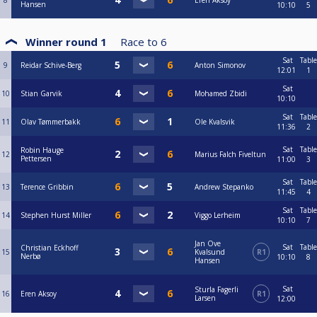
8
Eren Aksoy
Hansen
10:10
5
Winner round 1
Race to
6
Sat
Table
9
Reidar Schive-Berg
Anton Simonov
12:01
1
Sat
10
Stian Garvik
Mohamed Zbidi
10:10
Sat
Table
11
Olav Tømmerbakk
Ole Kvalsvik
11:36
2
Sat
Table
Robin Hauge
12
Marius Falch Fiveltun
Pettersen
11:00
3
Sat
Table
13
Terence Gribbin
Andrew Stepanko
11:45
4
Sat
Table
14
Stephen Hurst Miller
Viggo Lerheim
10:10
7
Jan Ove
Sat
Table
Christian Eckhoff
15
Kvalsund
R1
Nerbø
10:10
8
Hansen
Sat
Sturla Fagerli
16
Eren Aksoy
R1
Larsen
12:00