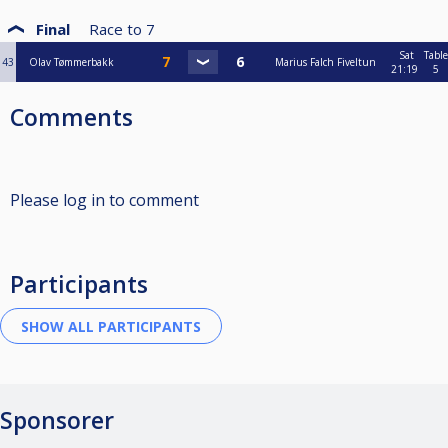
Final
Race to
7
Sat
Table
43
Olav Tømmerbakk
Marius Falch Fiveltun
21:19
5
Comments
Please log in to comment
Participants
Sponsorer